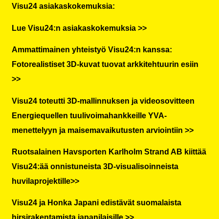
Visu24 asiakaskokemuksia:
Lue Visu24:n asiakaskokemuksia >>
Ammattimainen yhteistyö Visu24:n kanssa:
Fotorealistiset 3D-kuvat tuovat arkkitehtuurin esiin
>>
Visu24 toteutti 3D-mallinnuksen ja videosovitteen
Energiequellen tuulivoimahankkeille YVA-
menettelyyn ja maisemavaikutusten arviointiin >>
Ruotsalainen Havsporten Karlholm Strand AB kiittää
Visu24:ää onnistuneista 3D-visualisoinneista
huvilaprojektille>>
Visu24 ja Honka Japani edistävät suomalaista
hirsirakentamista japanilaisille >>