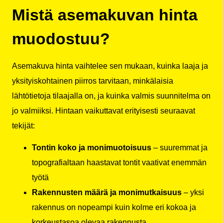
Mistä asemakuvan hinta
muodostuu?
Asemakuva hinta vaihtelee sen mukaan, kuinka laaja ja
yksityiskohtainen piirros tarvitaan, minkälaisia
lähtötietoja tilaajalla on, ja kuinka valmis suunnitelma on
jo valmiiksi. Hintaan vaikuttavat erityisesti seuraavat
tekijät:
Tontin koko ja monimuotoisuus
– suuremmat ja
topografialtaan haastavat tontit vaativat enemmän
työtä
Rakennusten määrä ja monimutkaisuus
– yksi
rakennus on nopeampi kuin kolme eri kokoa ja
korkeustasoa olevaa rakennusta