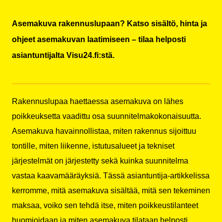
Asemakuva rakennuslupaan? Katso sisältö, hinta ja
ohjeet asemakuvan laatimiseen – tilaa helposti
asiantuntijalta Visu24.fi:stä.
Rakennuslupaa haettaessa asemakuva on lähes
poikkeuksetta vaadittu osa suunnitelmakokonaisuutta.
Asemakuva havainnollistaa, miten rakennus sijoittuu
tontille, miten liikenne, istutusalueet ja tekniset
järjestelmät on järjestetty sekä kuinka suunnitelma
vastaa kaavamääräyksiä. Tässä asiantuntija-artikkelissa
kerromme, mitä asemakuva sisältää, mitä sen tekeminen
maksaa, voiko sen tehdä itse, miten poikkeustilanteet
huomioidaan ja miten asemakuva tilataan helposti