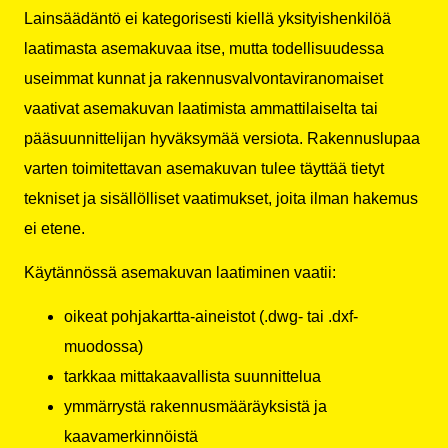
Lainsäädäntö ei kategorisesti kiellä yksityishenkilöä
laatimasta asemakuvaa itse, mutta todellisuudessa
useimmat kunnat ja rakennusvalvontaviranomaiset
vaativat asemakuvan laatimista ammattilaiselta tai
pääsuunnittelijan hyväksymää versiota. Rakennuslupaa
varten toimitettavan asemakuvan tulee täyttää tietyt
tekniset ja sisällölliset vaatimukset, joita ilman hakemus
ei etene.
Käytännössä asemakuvan laatiminen vaatii:
oikeat pohjakartta-aineistot (.dwg- tai .dxf-
muodossa)
tarkkaa mittakaavallista suunnittelua
ymmärrystä rakennusmääräyksistä ja
kaavamerkinnöistä