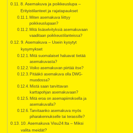
8. Asemakuva ja poikkeuslupa –
Erityistilanteet ja rajatapaukset
Miten asemakuva liittyy
poikkeuslupaan?
Mitä lisäselvityksiä asemakuvaan
vaaditaan poikkeustilanteissa?
9. Asemakuva – Usein kysytyt
kysymykset
Mitä suomalaiset haluavat tietää
asemakuvasta?
Voiko asemakuvan piirtää itse?
Pitääkö asemakuva olla DWG-
muodossa?
Mistä saan tarvittavan
karttapohjan asemakuvaan?
Mitä eroa on asemapiirroksella ja
asemakuvalla?
Tarvitaanko asemakuva myös
piharakennukselle tai terassille?
10. Asemakuva Visu24:lta – Miksi
valita meidät?