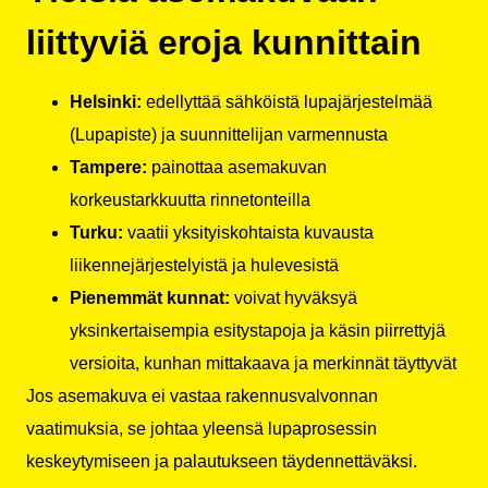
liittyviä eroja kunnittain
Helsinki:
edellyttää sähköistä lupajärjestelmää
(Lupapiste) ja suunnittelijan varmennusta
Tampere:
painottaa asemakuvan
korkeustarkkuutta rinnetonteilla
Turku:
vaatii yksityiskohtaista kuvausta
liikennejärjestelyistä ja hulevesistä
Pienemmät kunnat:
voivat hyväksyä
yksinkertaisempia esitystapoja ja käsin piirrettyjä
versioita, kunhan mittakaava ja merkinnät täyttyvät
Jos asemakuva ei vastaa rakennusvalvonnan
vaatimuksia, se johtaa yleensä lupaprosessin
keskeytymiseen ja palautukseen täydennettäväksi.