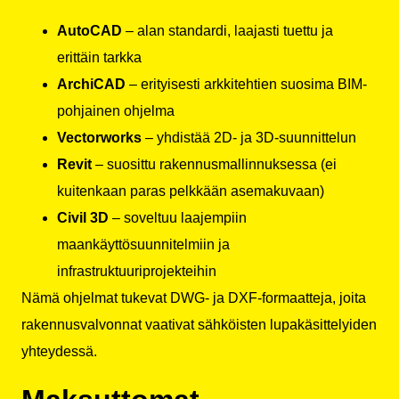
AutoCAD
– alan standardi, laajasti tuettu ja
erittäin tarkka
ArchiCAD
– erityisesti arkkitehtien suosima BIM-
pohjainen ohjelma
Vectorworks
– yhdistää 2D- ja 3D-suunnittelun
Revit
– suosittu rakennusmallinnuksessa (ei
kuitenkaan paras pelkkään asemakuvaan)
Civil 3D
– soveltuu laajempiin
maankäyttösuunnitelmiin ja
infrastruktuuriprojekteihin
Nämä ohjelmat tukevat DWG- ja DXF-formaatteja, joita
rakennusvalvonnat vaativat sähköisten lupakäsittelyiden
yhteydessä.