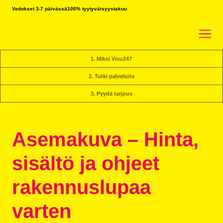
Vedokset 3-7 päivässä
100% tyytyväisyystakuu
1. Miksi Visu24?
2. Tutki palveluita
3. Pyydä tarjous
Asemakuva – Hinta,
sisältö ja ohjeet
rakennuslupaa
varten