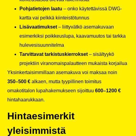
Pohjatietojen laatu
– onko käytettävissä DWG-
kartta vai pelkkä kiinteistötunnus
Lisävaatimukset
– liittyvätkö asemakuvaan
esimerkiksi poikkeuslupa, kaavamuutos tai tarkka
hulevesisuunnitelma
Tarvittavat tarkistuskierrokset
– sisältyykö
projektiin viranomaispalautteen mukaista korjailua
Yksinkertaisimmillaan asemakuva voi maksaa noin
350–500 €
alkaen, mutta tyypillinen toimitus
omakotitalon lupahakemukseen sijoittuu
600–1200 €
hintahaarukkaan.
Hintaesimerkit
yleisimmistä