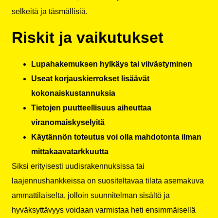
selkeitä ja täsmällisiä.
Riskit ja vaikutukset
Lupahakemuksen hylkäys tai viivästyminen
Useat korjauskierrokset lisäävät
kokonaiskustannuksia
Tietojen puutteellisuus aiheuttaa
viranomaiskyselyitä
Käytännön toteutus voi olla mahdotonta ilman
mittakaavatarkkuutta
Siksi erityisesti uudisrakennuksissa tai
laajennushankkeissa on suositeltavaa tilata asemakuva
ammattilaiselta, jolloin suunnitelman sisältö ja
hyväksyttävyys voidaan varmistaa heti ensimmäisellä