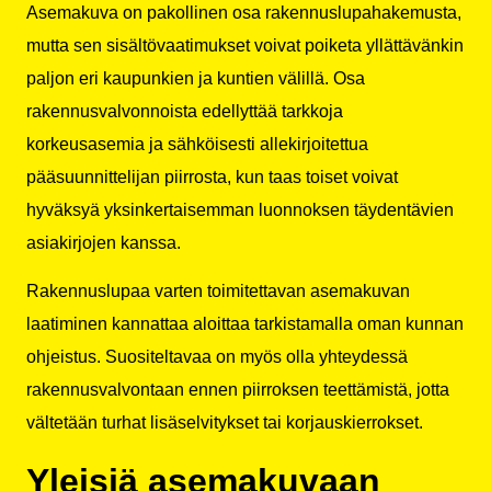
Asemakuva on pakollinen osa rakennuslupahakemusta,
mutta sen sisältövaatimukset voivat poiketa yllättävänkin
paljon eri kaupunkien ja kuntien välillä. Osa
rakennusvalvonnoista edellyttää tarkkoja
korkeusasemia ja sähköisesti allekirjoitettua
pääsuunnittelijan piirrosta, kun taas toiset voivat
hyväksyä yksinkertaisemman luonnoksen täydentävien
asiakirjojen kanssa.
Rakennuslupaa varten toimitettavan asemakuvan
laatiminen kannattaa aloittaa tarkistamalla oman kunnan
ohjeistus. Suositeltavaa on myös olla yhteydessä
rakennusvalvontaan ennen piirroksen teettämistä, jotta
vältetään turhat lisäselvitykset tai korjauskierrokset.
Yleisiä asemakuvaan