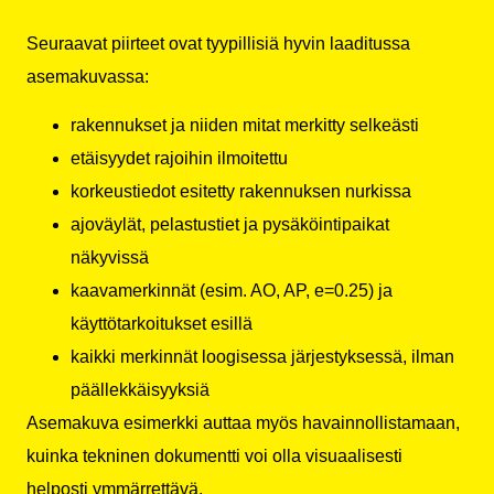
Seuraavat piirteet ovat tyypillisiä hyvin laaditussa
asemakuvassa:
rakennukset ja niiden mitat merkitty selkeästi
etäisyydet rajoihin ilmoitettu
korkeustiedot esitetty rakennuksen nurkissa
ajoväylät, pelastustiet ja pysäköintipaikat
näkyvissä
kaavamerkinnät (esim. AO, AP, e=0.25) ja
käyttötarkoitukset esillä
kaikki merkinnät loogisessa järjestyksessä, ilman
päällekkäisyyksiä
Asemakuva esimerkki auttaa myös havainnollistamaan,
kuinka tekninen dokumentti voi olla visuaalisesti
helposti ymmärrettävä.