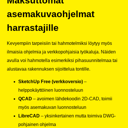
Maksuttomat
asemakuvaohjelmat
harrastajille
Kevyempiin tarpeisiin tai hahmotelmiksi löytyy myös
ilmaisia ohjelmia ja verkkopohjaisia työkaluja. Näiden
avulla voi hahmotella esimerkiksi pihasuunnitelmaa tai
alustavaa rakennuksen sijoittelua tontille.
SketchUp Free (verkkoversio)
–
helppokäyttöinen luonnosteluun
QCAD
– avoimen lähdekoodin 2D-CAD, toimii
myös asemakuvan luonnosteluun
LibreCAD
– yksinkertainen mutta toimiva DWG-
pohjainen ohjelma