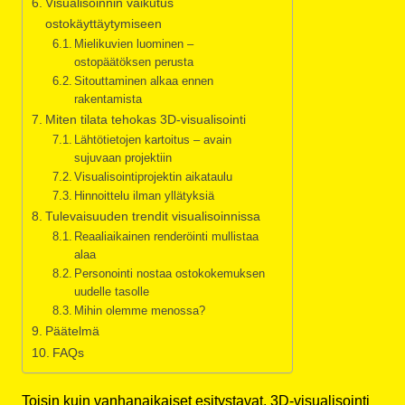
Visualisoinnin vaikutus
ostokäyttäytymiseen
Mielikuvien luominen –
ostopäätöksen perusta
Sitouttaminen alkaa ennen
rakentamista
Miten tilata tehokas 3D-visualisointi
Lähtötietojen kartoitus – avain
sujuvaan projektiin
Visualisointiprojektin aikataulu
Hinnoittelu ilman yllätyksiä
Tulevaisuuden trendit visualisoinnissa
Reaaliaikainen renderöinti mullistaa
alaa
Personointi nostaa ostokokemuksen
uudelle tasolle
Mihin olemme menossa?
Päätelmä
FAQs
Toisin kuin vanhanaikaiset esitystavat, 3D-visualisointi