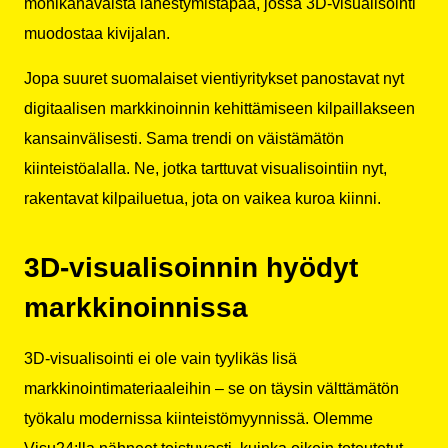
monikanavaista lähestymistapaa, jossa 3D-visualisointi
muodostaa kivijalan.
Jopa suuret suomalaiset vientiyritykset panostavat nyt
digitaalisen markkinoinnin kehittämiseen kilpaillakseen
kansainvälisesti. Sama trendi on väistämätön
kiinteistöalalla. Ne, jotka tarttuvat visualisointiin nyt,
rakentavat kilpailuetua, jota on vaikea kuroa kiinni.
3D-visualisoinnin hyödyt
markkinoinnissa
3D-visualisointi ei ole vain tyylikäs lisä
markkinointimateriaaleihin – se on täysin välttämätön
työkalu modernissa kiinteistömyynnissä. Olemme