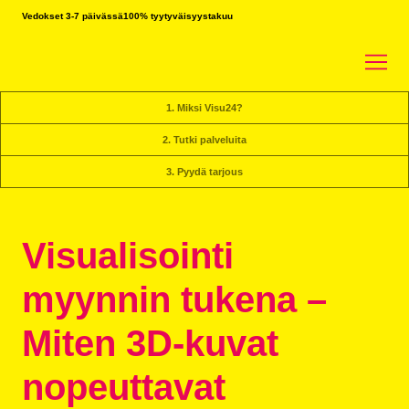
Vedokset 3-7 päivässä
100% tyytyväisyystakuu
1. Miksi Visu24?
2. Tutki palveluita
3. Pyydä tarjous
Visualisointi
myynnin tukena –
Miten 3D-kuvat
nopeuttavat