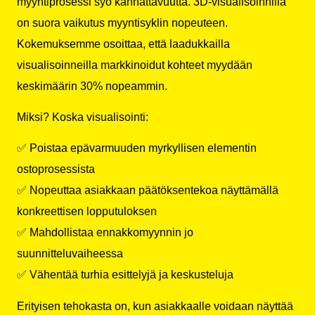
myyntiprosessi syö kannattavuutta. 3D-visualisoinnilla
on suora vaikutus myyntisyklin nopeuteen.
Kokemuksemme osoittaa, että laadukkailla
visualisoinneilla markkinoidut kohteet myydään
keskimäärin 30% nopeammin.
Miksi? Koska visualisointi:
✅ Poistaa epävarmuuden myrkyllisen elementin
ostoprosessista
✅ Nopeuttaa asiakkaan päätöksentekoa näyttämällä
konkreettisen lopputuloksen
✅ Mahdollistaa ennakkomyynnin jo
suunnitteluvaiheessa
✅ Vähentää turhia esittelyjä ja keskusteluja
Erityisen tehokasta on, kun asiakkaalle voidaan näyttää