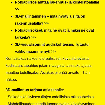
Pohjapiirros auttaa rakennus- ja kiinteistöalalla!
>>
3D-mallintaminen – mitä hyötyjä siitä on
rakennusalalla? >>
Pohjapiirrokset, mitä ne ovat ja miksi ne ovat
tärkeitä? >>
3D-visualisoinnit uudiskohteisiin. Tutustu
valikoimaamme nyt! >>
Kun asiakas näkee fotorealistisen kuvan tulevasta
kodistaan, tapahtuu jotain maagista: abstrakti ajatus
muuttuu todelliseksi. Asiakas ei enää arvaile – hän
näkee.
3D-mallinnus tarjoaa asiakkaalle:
· Selkeän käsityksen tilojen todellisista mittasuhteista
· Mahdollisuuden nähdä luonnonvalon käyttäytyminen