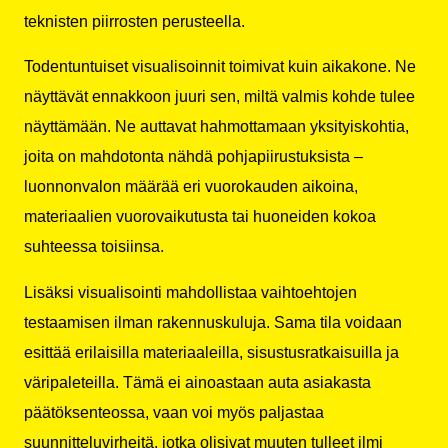
teknisten piirrosten perusteella.
Todentuntuiset visualisoinnit toimivat kuin aikakone. Ne
näyttävät ennakkoon juuri sen, miltä valmis kohde tulee
näyttämään. Ne auttavat hahmottamaan yksityiskohtia,
joita on mahdotonta nähdä pohjapiirustuksista –
luonnonvalon määrää eri vuorokauden aikoina,
materiaalien vuorovaikutusta tai huoneiden kokoa
suhteessa toisiinsa.
Lisäksi visualisointi mahdollistaa vaihtoehtojen
testaamisen ilman rakennuskuluja. Sama tila voidaan
esittää erilaisilla materiaaleilla, sisustusratkaisuilla ja
väripaleteilla. Tämä ei ainoastaan auta asiakasta
päätöksenteossa, vaan voi myös paljastaa
suunnitteluvirheitä, jotka olisivat muuten tulleet ilmi