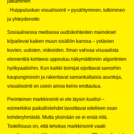
jatkaminen
· Huippuluokan visualisointi = pysähtyminen, tutkiminen
ja yhteydenotto
Sosiaalisessa mediassa uudiskohteiden mainokset
kilpailevat kaiken muun sisällön kanssa – ystävien
kuvien, uutisten, videoiden. Ilman vahvaa visuaalista
elementtiä kohteesi uppoutuu näkymättömiin algoritmien
hyökyaaltoihin. Kun kaikki toimijat sijoittavat samoihin
kaupunginosiin ja rakentavat samankaltaisia asuntoja,
visualisointi on usein ainoa keino erottautua.
Perinteinen markkinointi ei ole täysin kuollut –
esimerkiksi paikallislehdet tavoittavat edelleen osan
kohderyhmästä. Mutta yksinään se ei enää riitä.
Todellisuus on, että tehokas markkinointi vaatii