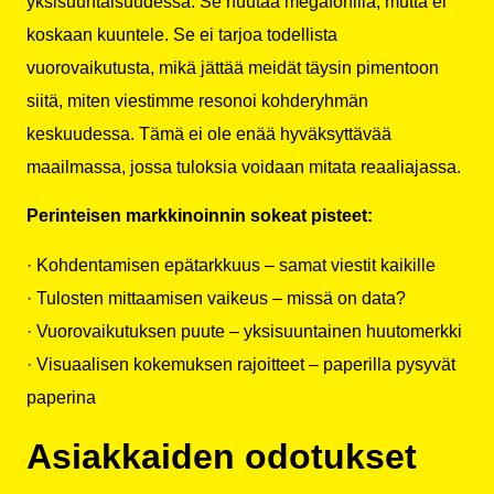
yksisuuntaisuudessa. Se huutaa megafonilla, mutta ei
koskaan kuuntele. Se ei tarjoa todellista
vuorovaikutusta, mikä jättää meidät täysin pimentoon
siitä, miten viestimme resonoi kohderyhmän
keskuudessa. Tämä ei ole enää hyväksyttävää
maailmassa, jossa tuloksia voidaan mitata reaaliajassa.
Perinteisen markkinoinnin sokeat pisteet:
· Kohdentamisen epätarkkuus – samat viestit kaikille
· Tulosten mittaamisen vaikeus – missä on data?
· Vuorovaikutuksen puute – yksisuuntainen huutomerkki
· Visuaalisen kokemuksen rajoitteet – paperilla pysyvät
paperina
Asiakkaiden odotukset