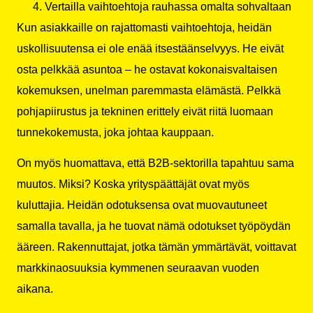
Vertailla vaihtoehtoja rauhassa omalta sohvaltaan
Kun asiakkaille on rajattomasti vaihtoehtoja, heidän
uskollisuutensa ei ole enää itsestäänselvyys. He eivät
osta pelkkää asuntoa – he ostavat kokonaisvaltaisen
kokemuksen, unelman paremmasta elämästä. Pelkkä
pohjapiirustus ja tekninen erittely eivät riitä luomaan
tunnekokemusta, joka johtaa kauppaan.
On myös huomattava, että B2B-sektorilla tapahtuu sama
muutos. Miksi? Koska yrityspäättäjät ovat myös
kuluttajia. Heidän odotuksensa ovat muovautuneet
samalla tavalla, ja he tuovat nämä odotukset työpöydän
ääreen. Rakennuttajat, jotka tämän ymmärtävät, voittavat
markkinaosuuksia kymmenen seuraavan vuoden
aikana.