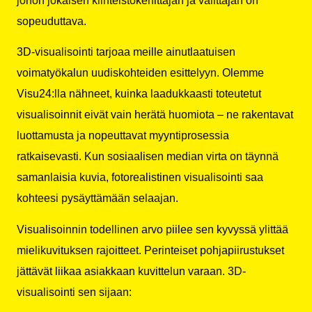
johon jokaisen kiinteistökehittäjän ja välittäjän on
sopeuduttava.
3D-visualisointi tarjoaa meille ainutlaatuisen
voimatyökalun uudiskohteiden esittelyyn. Olemme
Visu24:lla nähneet, kuinka laadukkaasti toteutetut
visualisoinnit eivät vain herätä huomiota – ne rakentavat
luottamusta ja nopeuttavat myyntiprosessia
ratkaisevasti. Kun sosiaalisen median virta on täynnä
samanlaisia kuvia, fotorealistinen visualisointi saa
kohteesi pysäyttämään selaajan.
Visualisoinnin todellinen arvo piilee sen kyvyssä ylittää
mielikuvituksen rajoitteet. Perinteiset pohjapiirustukset
jättävät liikaa asiakkaan kuvittelun varaan. 3D-
visualisointi sen sijaan: