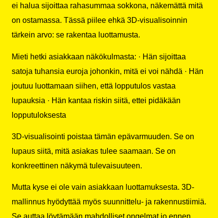
ei halua sijoittaa rahasummaa sokkona, näkemättä mitä
on ostamassa. Tässä piilee ehkä 3D-visualisoinnin
tärkein arvo: se rakentaa luottamusta.
Mieti hetki asiakkaan näkökulmasta: · Hän sijoittaa
satoja tuhansia euroja johonkin, mitä ei voi nähdä · Hän
joutuu luottamaan siihen, että lopputulos vastaa
lupauksia · Hän kantaa riskin siitä, ettei pidäkään
lopputuloksesta
3D-visualisointi poistaa tämän epävarmuuden. Se on
lupaus siitä, mitä asiakas tulee saamaan. Se on
konkreettinen näkymä tulevaisuuteen.
Mutta kyse ei ole vain asiakkaan luottamuksesta. 3D-
mallinnus hyödyttää myös suunnittelu- ja rakennustiimiä.
Se auttaa löytämään mahdolliset ongelmat jo ennen