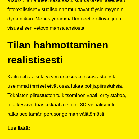
Visu24:lla nähneet toistuvasti, kuinka oikein toteutetut
fotorealistiset visualisoinnit muuttavat täysin myynnin
dynamiikan. Menestyneimmät kohteet erottuvat juuri
visuaalisen vetovoimansa ansiosta.
Tilan hahmottaminen
realistisesti
Kaikki alkaa siitä yksinkertaisesta tosiasiasta, että
useimmat ihmiset eivät osaa lukea pohjapiirustuksia.
Teknisten piirustusten tulkitseminen vaatii erityistaitoa,
jota keskivertoasiakkaalla ei ole. 3D-visualisointi
ratkaisee tämän perusongelman välittömästi.
Lue lisää: