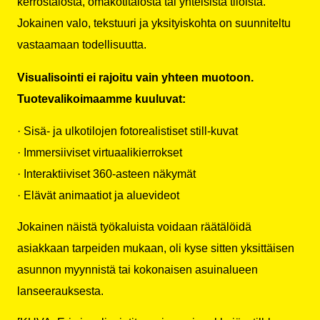
kerrostalosta, omakotitalosta tai yhteisistä tiloista.
Jokainen valo, tekstuuri ja yksityiskohta on suunniteltu
vastaamaan todellisuutta.
Visualisointi ei rajoitu vain yhteen muotoon.
Tuotevalikoimaamme kuuluvat:
· Sisä- ja ulkotilojen fotorealistiset still-kuvat
· Immersiiviset virtuaalikierrokset
· Interaktiiviset 360-asteen näkymät
· Elävät animaatiot ja aluevideot
Jokainen näistä työkaluista voidaan räätälöidä
asiakkaan tarpeiden mukaan, oli kyse sitten yksittäisen
asunnon myynnistä tai kokonaisen asuinalueen
lanseerauksesta.