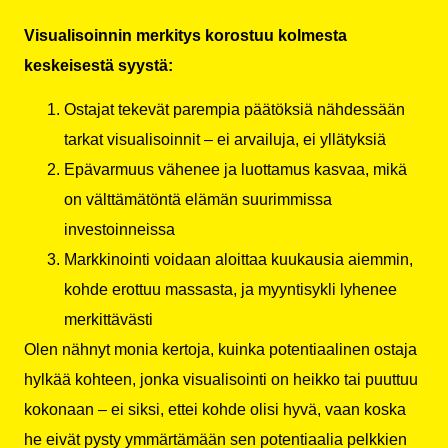
Visualisoinnin merkitys korostuu kolmesta
keskeisestä syystä:
Ostajat tekevät parempia päätöksiä nähdessään
tarkat visualisoinnit – ei arvailuja, ei yllätyksiä
Epävarmuus vähenee ja luottamus kasvaa, mikä
on välttämätöntä elämän suurimmissa
investoinneissa
Markkinointi voidaan aloittaa kuukausia aiemmin,
kohde erottuu
massasta
, ja myyntisykli lyhenee
merkittävästi
Olen nähnyt monia kertoja, kuinka potentiaalinen ostaja
hylkää kohteen, jonka visualisointi on heikko tai puuttuu
kokonaan – ei siksi, ettei kohde olisi hyvä, vaan koska
he eivät pysty ymmärtämään sen potentiaalia pelkkien