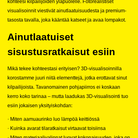
kohteesi kilpailijoiden yläpuolelle.
Fotorealistiset
visualisoinnit viestivät ainutlaatuisuudesta
ja premium-
tasosta tavalla, joka kääntää katseet ja avaa lompakot.
Ainutlaatuiset
sisustusratkaisut esiin
Mikä tekee kohteestasi erityisen? 3D-visualisoinnilla
korostamme juuri niitä elementtejä, jotka erottavat sinut
kilpailijoista. Tavanomainen pohjapiirros ei koskaan
kerro koko tarinaa – mutta laadukas 3D-visualisointi tuo
esiin jokaisen yksityiskohdan:
· Miten aamuaurinko luo lämpöä keittiössä
· Kuinka avarat tilaratkaisut virtaavat toisiinsa
· Miten materiaalivalinnat luovat kokonaisuuden, joka on