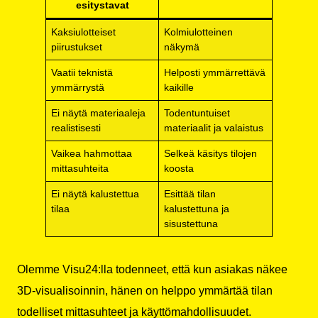
esitystavat
Kaksiulotteiset
Kolmiulotteinen
piirustukset
näkymä
Vaatii teknistä
Helposti ymmärrettävä
ymmärrystä
kaikille
Ei näytä materiaaleja
Todentuntuiset
realistisesti
materiaalit ja valaistus
Vaikea hahmottaa
Selkeä käsitys tilojen
mittasuhteita
koosta
Ei näytä kalustettua
Esittää tilan
tilaa
kalustettuna ja
sisustettuna
Olemme Visu24:lla todenneet, että kun asiakas näkee
3D-visualisoinnin, hänen on helppo ymmärtää tilan
todelliset mittasuhteet ja käyttömahdollisuudet.