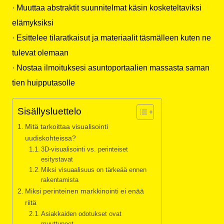
· Muuttaa abstraktit suunnitelmat käsin kosketeltaviksi
elämyksiksi
· Esittelee tilaratkaisut ja materiaalit täsmälleen kuten ne
tulevat olemaan
· Nostaa ilmoituksesi asuntoportaalien massasta saman
tien huipputasolle
Sisällysluettelo
Mitä tarkoittaa visualisointi
uudiskohteissa?
3D-visualisointi vs. perinteiset
esitystavat
Miksi visuaalisuus on tärkeää ennen
rakentamista
Miksi perinteinen markkinointi ei enää
riitä
Asiakkaiden odotukset ovat
muuttuneet