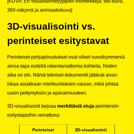
[KUVA: Eri visualisointityyppien esimerkkejä: still-kuva,
360-näkymä ja animaatiokuva]
3D-visualisointi vs.
perinteiset esitystavat
Perinteiset pohjapiirustukset ovat olleet vuosikymmeniä
ainoa tapa esitellä rakentamattomia kohteita. Niiden
aika on ohi. Nämä tekniset dokumentit jättävät aivan
liikaa asiakkaan mielikuvituksen varaan, mikä johtaa
usein pettymyksiin ja epävarmuuteen.
3D-visualisointi tarjoaa
merkittäviä etuja
perinteisiin
esitystapoihin verrattuna:
Perinteiset
3D-visualisointi