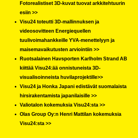
Fotorealistiset 3D-kuvat tuovat arkkitehtuurin
esiin >>
Visu24 toteutti 3D-mallinnuksen ja
videosovitteen Energiequellen
tuulivoimahankkeille YVA-menettelyyn ja
maisemavaikutusten arviointiin >>
Ruotsalainen Havsporten Karlholm Strand AB
kiittää Visu24:ää onnistuneista 3D-
visualisoinneista huvilaprojektille>>
Visu24 ja Honka Japani edistävät suomalaista
hirsirakentamista japanilaisille >>
Valiotalon kokemuksia Visu24:sta >>
Olas Group Oy:n Henri Mattilan kokemuksia
Visu24:sta >>