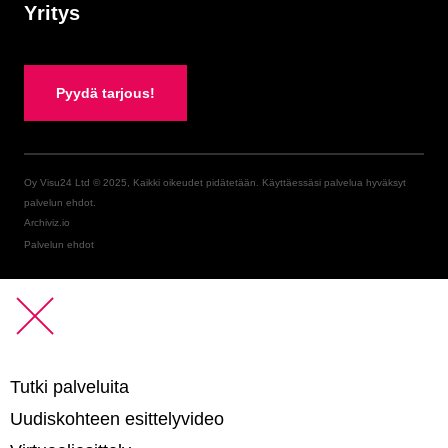
Yritys
Pyydä tarjous!
Oy Visu24 Ltd © 2025, Kaikki oikeudet pidätetään. Käyttäessäsi palvelua hyväksyt
palvelun ehdot.
Archiviz.io
Palvelun ehdot
Tutki palveluita
Uudiskohteen esittelyvideo