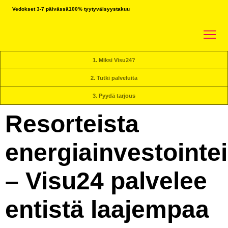
Vedokset 3-7 päivässä
100% tyytyväisyystakuu
1. Miksi Visu24?
2. Tutki palveluita
3. Pyydä tarjous
Resorteista
energiainvestointe
– Visu24 palvelee
entistä laajempaa