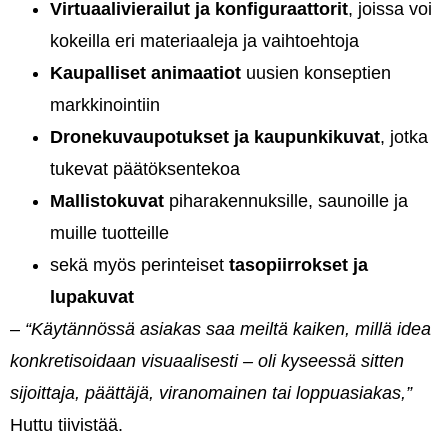
Virtuaalivierailut ja konfiguraattorit
, joissa voi
kokeilla eri materiaaleja ja vaihtoehtoja
Kaupalliset animaatiot
uusien konseptien
markkinointiin
Dronekuvaupotukset ja kaupunkikuvat
, jotka
tukevat päätöksentekoa
Mallistokuvat
piharakennuksille, saunoille ja
muille tuotteille
sekä myös perinteiset
tasopiirrokset ja
lupakuvat
–
“Käytännössä asiakas saa meiltä kaiken, millä idea
konkretisoidaan visuaalisesti – oli kyseessä sitten
sijoittaja, päättäjä, viranomainen tai loppuasiakas,”
Huttu tiivistää.