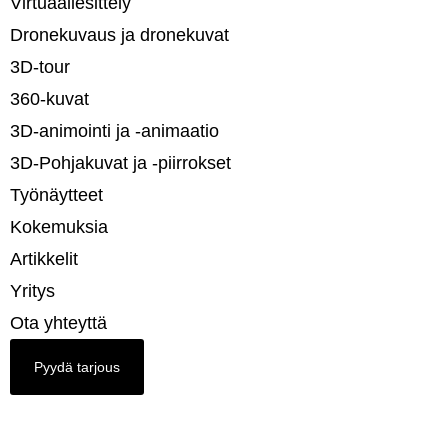
Virtuaaliesittely
Dronekuvaus ja dronekuvat
3D-tour
360-kuvat
3D-animointi ja -animaatio​
3D-Pohjakuvat ja -piirrokset​
Työnäytteet
Kokemuksia
Artikkelit
Yritys
Ota yhteyttä
Pyydä tarjous