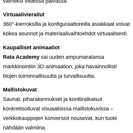
valmiiksi viidessä päivässä.
Virtuaalivierailut
360°-kierroksilla ja konfiguraattoreilla asiakkaat voivat
kokea asunnot ja materiaalivaihtoehdot virtuaalisesti.
Kaupalliset animaatiot
Rata Academy
sai uuden ampumaratansa
markkinointiin 3D-animaation, joka havainnollisti
tilojen toiminnallisuutta ja turvallisuutta.
Mallistokuvat
Saunat, piharakennukset ja konttiratkaisut
konkretisoituvat visuaalisissa mallistokuvissa –
verkkokauppojen konversiot nousevat, kun tuote
nähdään valmiina.