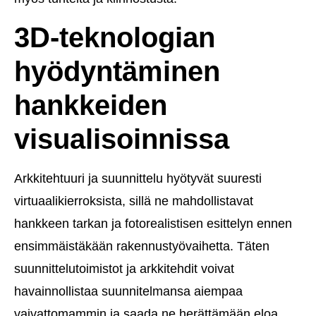
3D-teknologian
hyödyntäminen
hankkeiden
visualisoinnissa
Arkkitehtuuri ja suunnittelu hyötyvät suuresti
virtuaalikierroksista, sillä ne mahdollistavat
hankkeen tarkan ja fotorealistisen esittelyn ennen
ensimmäistäkään rakennustyövaihetta. Täten
suunnittelutoimistot ja arkkitehdit voivat
havainnollistaa suunnitelmansa aiempaa
vaivattomammin ja saada ne herättämään eloa