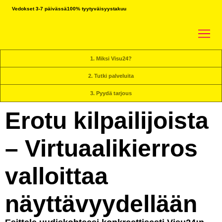
Vedokset 3-7 päivässä
100% tyytyväisyystakuu
1. Miksi Visu24?
2. Tutki palveluita
3. Pyydä tarjous
Erotu kilpailijoista
– Virtuaalikierros
valloittaa
näyttävyydellään