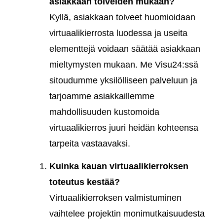
asiakkaan toiveiden mukaan?
Kyllä, asiakkaan toiveet huomioidaan
virtuaalikierrosta luodessa ja useita
elementtejä voidaan säätää asiakkaan
mieltymysten mukaan. Me Visu24:ssä
sitoudumme yksilölliseen palveluun ja
tarjoamme asiakkaillemme
mahdollisuuden kustomoida
virtuaalikierros juuri heidän kohteensa
tarpeita vastaavaksi.
Kuinka kauan virtuaalikierroksen
toteutus kestää?
Virtuaalikierroksen valmistuminen
vaihtelee projektin monimutkaisuudesta