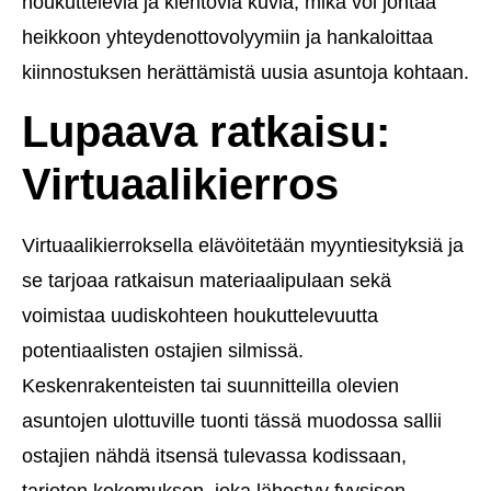
houkuttelevia ja kiehtovia kuvia, mikä voi johtaa
heikkoon yhteydenottovolyymiin ja hankaloittaa
kiinnostuksen herättämistä uusia asuntoja kohtaan.
Lupaava ratkaisu:
Virtuaalikierros
Virtuaalikierroksella elävöitetään myyntiesityksiä ja
se tarjoaa ratkaisun materiaalipulaan sekä
voimistaa uudiskohteen houkuttelevuutta
potentiaalisten ostajien silmissä.
Keskenrakenteisten tai suunnitteilla olevien
asuntojen ulottuville tuonti tässä muodossa sallii
ostajien nähdä itsensä tulevassa kodissaan,
tarjoten kokemuksen, joka lähestyy fyysisen