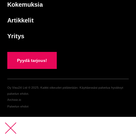
Kokemuksia
Artikkelit
Yritys
Pyydä tarjous!
Oy Visu24 Ltd © 2025, Kaikki oikeudet pidätetään. Käyttäessäsi palvelua hyväksyt
palvelun ehdot.
Archiviz.io
Palvelun ehdot