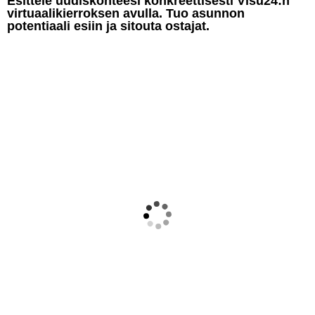
Esittele uudiskohteesi konkreettisesti Visu24:n
virtuaalikierroksen avulla. Tuo asunnon
potentiaali esiin ja sitouta ostajat.