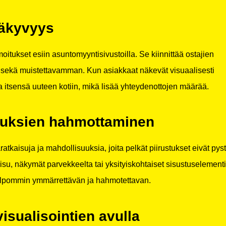
näkyvyys
itukset esiin asuntomyyntisivustoilla. Se kiinnittää ostajien
 sekä muistettavamman. Kun asiakkaat näkevät visuaalisesti
a itsensä uuteen kotiin, mikä lisää yhteydenottojen määrää.
suuksien hahmottaminen
atkaisuja ja mahdollisuuksia, joita pelkät piirustukset eivät pys
su, näkymät parvekkeelta tai yksityiskohtaiset sisustuselementi
 helpommin ymmärrettävän ja hahmotettavan.
visualisointien avulla