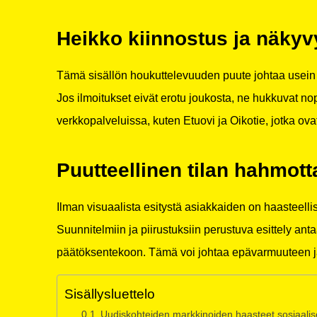
Heikko kiinnostus ja näky
Tämä sisällön houkuttelevuuden puute johtaa usein si
Jos ilmoitukset eivät erotu joukosta, ne hukkuvat n
verkkopalveluissa, kuten Etuovi ja Oikotie, jotka ovat
Puutteellinen tilan hahmot
Ilman visuaalista esitystä asiakkaiden on haasteell
Suunnitelmiin ja piirustuksiin perustuva esittely anta
päätöksentekoon. Tämä voi johtaa epävarmuuteen ja k
Sisällysluettelo
Uudiskohteiden markkinoiden haasteet sosiaalis