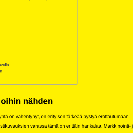
avulla
en
ijoihin nähden
syntä on vähentynyt, on erityisen tärkeää pystyä erottautumaan
tekstikuvauksien varassa tämä on erittäin hankalaa. Markkinointi- 