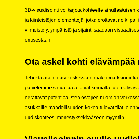
3D-visualisointi voi tarjota kohteelle ainutlaatuisen 
ja kiinteistöjen elementtejä, jotka erottavat ne kilpai
viimeistely, ympäristö ja sijainti saadaan visuaalisest
entisestään.
Ota askel kohti elävämpää 
Tehosta asuntojasi koskevaa ennakkomarkkinointia vi
palvelemme sinua laajalla valikoimalla fotorealistisi
herättävät potentiaalisten ostajien huomion verkossa.
asukkaille mahdollisuuden kokea tulevat tilat jo enn
uudiskohteesi menestyksekkääseen myyntiin.