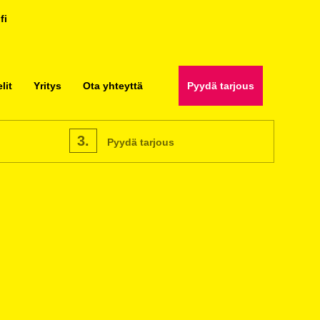
fi
lit
Yritys
Ota yhteyttä
Pyydä tarjous
3.
Pyydä tarjous