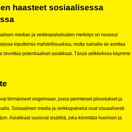
en haasteet sosiaalisessa
issa
alisen median ja verkkopalveluiden merkitys on noussut
tarjoaa loputtomia mahdollisuuksia, mutta samalla se asettaa
sa ja tavoittaa potentiaaliset asiakkaat. Tässä artikkelissa käymme
te
ovat törmänneet ongelmaan, jossa perinteiset piirustukset ja
valla. Sosiaalinen media ja verkkopalvelut ovat visuaalisesti
aljon. Asiakkaat suosivat sisältöä, joka kiinnittää huomion ja