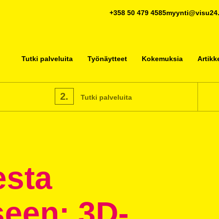
+358 50 479 4585
myynti@visu24.
Tutki palveluita
Työnäytteet
Kokemuksia
Artikke
2.
Tutki palveluita
esta
een: 3D-