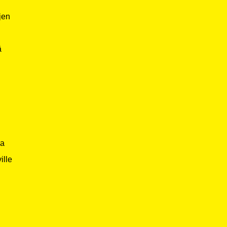
jen
ä
ja
ille