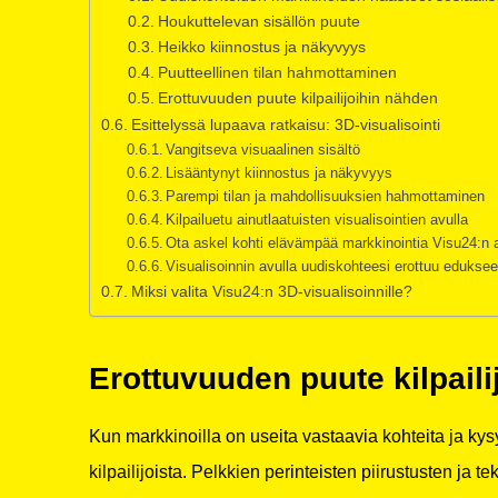
Houkuttelevan sisällön puute
Heikko kiinnostus ja näkyvyys
Puutteellinen tilan hahmottaminen
Erottuvuuden puute kilpailijoihin nähden
Esittelyssä lupaava ratkaisu: 3D-visualisointi
Vangitseva visuaalinen sisältö
Lisääntynyt kiinnostus ja näkyvyys
Parempi tilan ja mahdollisuuksien hahmottaminen
Kilpailuetu ainutlaatuisten visualisointien avulla
Ota askel kohti elävämpää markkinointia Visu24:n 
Visualisoinnin avulla uudiskohteesi erottuu edukse
Miksi valita Visu24:n 3D-visualisoinnille?
Erottuvuuden puute kilpail
Kun markkinoilla on useita vastaavia kohteita ja ky
kilpailijoista. Pelkkien perinteisten piirustusten ja 