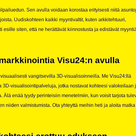
kilpailuedun. Sen avulla voidaan korostaa erityisesti niitä asunto
lijoista. Uudiskohteen kaikki myyntivaltit, kuten arkkitehtuuri,
i esille siten, että ne herättävät kiinnostusta ja edistävät myynti
markkinointia Visu24:n avulla
suaalisesti vangitsevilla 3D-visualisoinneilla. Me Visu24:llä
a 3D-visualisointipalveluja, jotka nostavat kohteesi valokeilaan 
 Älä enää tyydy perinteisiin menetelmiin, kun voisit tarjota tulev
en niiden valmistumista. Ota yhteyttä meihin heti ja aloita matka