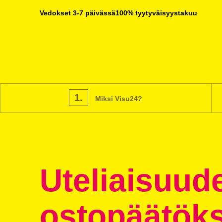
Vedokset 3-7 päivässä
100% tyytyväisyystakuu
1.
Miksi Visu24?
Uteliaisuud
ostopäätöks