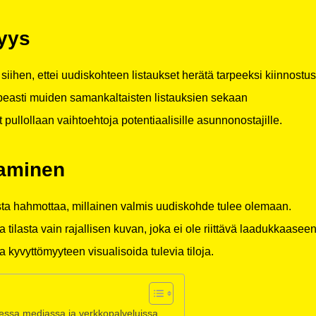
vyys
ihen, ettei uudiskohteen listaukset herätä tarpeeksi kiinnostus
opeasti muiden samankaltaisten listauksien sekaan
 pullollaan vaihtoehtoja potentiaalisille asunnonostajille.
taminen
ista hahmottaa, millainen valmis uudiskohde tulee olemaan.
a tilasta vain rajallisen kuvan, joka ei ole riittävä laadukkaasee
yvyttömyyteen visualisoida tulevia tiloja.
essa mediassa ja verkkopalveluissa