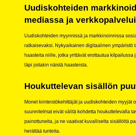
Uudiskohteiden markkinoid
mediassa ja verkkopalvelu
Uudiskohteiden myynnissä ja markkinoinnissa sosia
ratkaisevaksi. Nykyaikainen digitaalinen ympäristö 
haasteita niille, jotka yrittävät erottautua kilpailus
läpi joitakin näistä haasteista.
Houkuttelevan sisällön puu
Monet kiinteistökehittäjät ja uudiskohteiden myyjät 
suunnitelmat eivät välitä kohdetta houkuttelevalla ta
painottuneita, ja ne vaativat kuvalliselta sisällöltä p
herättää tunteita.