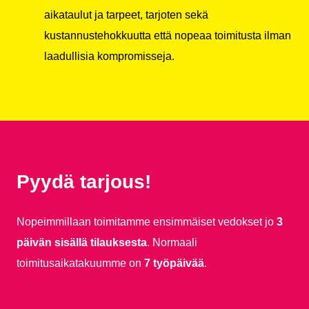
aikataulut ja tarpeet, tarjoten sekä
kustannustehokkuutta että nopeaa toimitusta ilman
laadullisia kompromisseja.
Pyydä tarjous!
Nopeimmillaan toimitamme ensimmäiset vedokset jo
3
päivän sisällä tilauksesta
. Normaali
toimitusaikatakuumme on
7 työpäivää
.