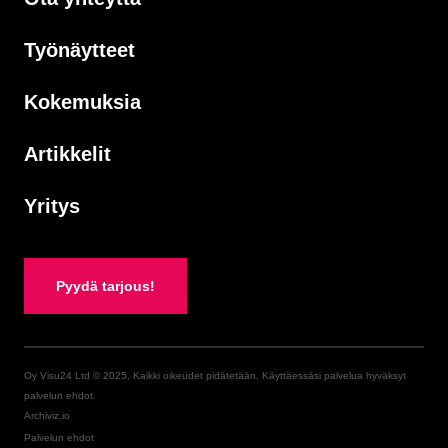
Työnäytteet
Kokemuksia
Artikkelit
Yritys
Pyydä tarjous!
Oy Visu24 Ltd © 2025, Kaikki oikeudet pidätetään. Käyttäessäsi palvelua hyväksyt
palvelun ehdot.
Archiviz.io
Palvelun ehdot