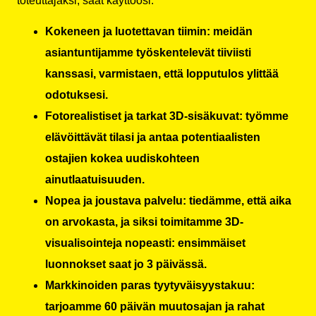
toteuttajaksi, saat käyttöösi:
Kokeneen ja luotettavan tiimin: meidän
asiantuntijamme työskentelevät tiiviisti
kanssasi, varmistaen, että lopputulos ylittää
odotuksesi.
Fotorealistiset ja tarkat 3D-sisäkuvat: työmme
elävöittävät tilasi ja antaa potentiaalisten
ostajien kokea uudiskohteen
ainutlaatuisuuden.
Nopea ja joustava palvelu: tiedämme, että aika
on arvokasta, ja siksi toimitamme 3D-
visualisointeja nopeasti: ensimmäiset
luonnokset saat jo 3 päivässä.
Markkinoiden paras tyytyväisyystakuu:
tarjoamme 60 päivän muutosajan ja rahat