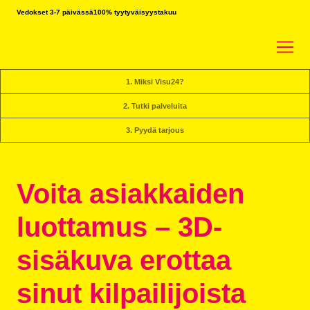
Vedokset 3-7 päivässä
100% tyytyväisyystakuu
1. Miksi Visu24?
2. Tutki palveluita
3. Pyydä tarjous
Voita asiakkaiden
luottamus – 3D-
sisäkuva erottaa
sinut kilpailijoista