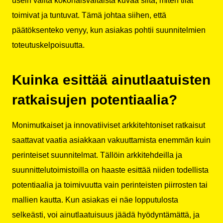
usein välitä kokonaisvaltaista kuvaa siitä, miten tilat
toimivat ja tuntuvat. Tämä johtaa siihen, että
päätöksenteko venyy, kun asiakas pohtii suunnitelmien
toteutuskelpoisuutta.
Kuinka esittää ainutlaatuisten
ratkaisujen potentiaalia?
Monimutkaiset ja innovatiiviset arkkitehtoniset ratkaisut
saattavat vaatia asiakkaan vakuuttamista enemmän kuin
perinteiset suunnitelmat. Tällöin arkkitehdeilla ja
suunnittelutoimistoilla on haaste esittää niiden todellista
potentiaalia ja toimivuutta vain perinteisten piirrosten tai
mallien kautta. Kun asiakas ei näe lopputulosta
selkeästi, voi ainutlaatuisuus jäädä hyödyntämättä, ja