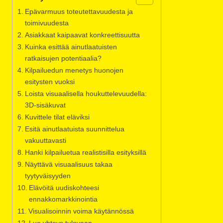
Epävarmuus toteutettavuudesta ja
toimivuudesta
Asiakkaat kaipaavat konkreettisuutta
Kuinka esittää ainutlaatuisten
ratkaisujen potentiaalia?
Kilpailuedun menetys huonojen
esitysten vuoksi
Loista visuaalisella houkuttelevuudella:
3D-sisäkuvat
Kuvittele tilat eläviksi
Esitä ainutlaatuista suunnittelua
vakuuttavasti
Hanki kilpailuetua realistisilla esityksillä
Näyttävä visuaalisuus takaa
tyytyväisyyden
Elävöitä uudiskohteesi
ennakkomarkkinointia
Visualisoinnin voima käytännössä
Luo yhteys tulevaan