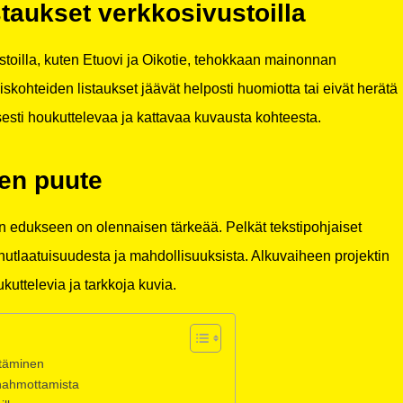
taukset verkkosivustoilla
stoilla, kuten Etuovi ja Oikotie, tehokkaan mainonnan
iskohteiden listaukset jäävät helposti huomiotta tai eivät herätä
isesti houkuttelevaa ja kattavaa kuvausta kohteesta.
en puute
en edukseen on olennaisen tärkeää. Pelkät tekstipohjaiset
nutlaatuisuudesta ja mahdollisuuksista. Alkuvaiheen projektin
kuttelevia ja tarkkoja kuvia.
ttäminen
 hahmottamista