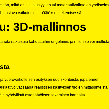
ään, miltä eri sisustustyylien tai materiaalivalintojen yhdistelm
n hidastava vaikutus ostopäätöksen tekemisessä.
u: 3D-mallinnos
jota ratkaisuja kohdattuihin ongelmiin, ja miten se voi mullist
sta
a vuorovaikutteisen esityksen uudiskohteista, jopa ennen
kaat voivat saada realistisen käsityksen tilojen mittasuhteista,
täin hyödyllistä ostopäätöksen tekemisen kannalta.