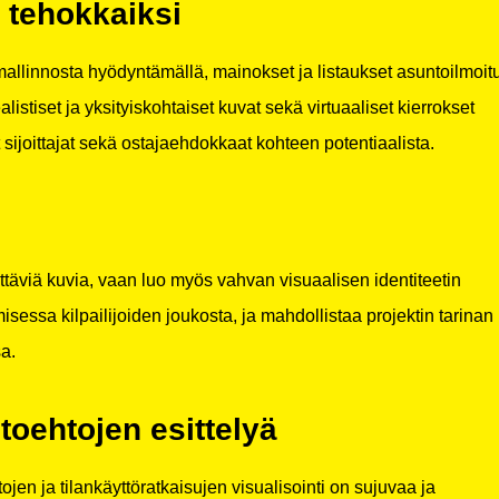
 tehokkaiksi
linnosta hyödyntämällä, mainokset ja listaukset asuntoilmoit
istiset ja yksityiskohtaiset kuvat sekä virtuaaliset kierrokset
 sijoittajat sekä ostajaehdokkaat kohteen potentiaalista.
yttäviä kuvia, vaan luo myös vahvan visuaalisen identiteetin
misessa kilpailijoiden joukosta, ja mahdollistaa projektin tarinan
a.
toehtojen esittelyä
jen ja tilankäyttöratkaisujen visualisointi on sujuvaa ja