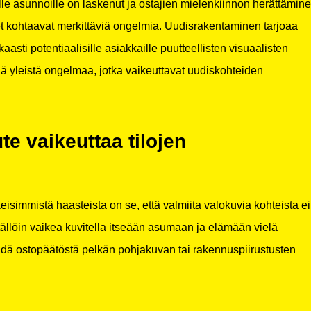
le asunnoille on laskenut ja ostajien mielenkiinnon herättämin
et kohtaavat merkittäviä ongelmia. Uudisrakentaminen tarjoaa
aasti potentiaalisille asiakkaille puutteellisten visuaalisten
ää yleistä ongelmaa, jotka vaikeuttavat uudiskohteiden
te vaikeuttaa tilojen
isimmistä haasteista on se, että valmiita valokuvia kohteista ei
tällöin vaikea kuvitella itseään asumaan ja elämään vielä
hdä ostopäätöstä pelkän pohjakuvan tai rakennuspiirustusten