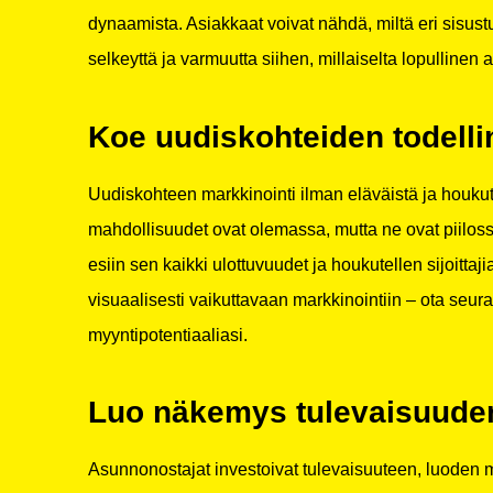
dynaamista. Asiakkaat voivat nähdä, miltä eri sisustu
selkeyttä ja varmuutta siihen, millaiselta lopullinen 
Koe uudiskohteiden todellin
Uudiskohteen markkinointi ilman eläväistä ja houku
mahdollisuudet ovat olemassa, mutta ne ovat piiloss
esiin sen kaikki ulottuvuudet ja houkutellen sijoitta
visuaalisesti vaikuttavaan markkinointiin – ota seur
myyntipotentiaaliasi.
Luo näkemys tulevaisuude
Asunnonostajat investoivat tulevaisuuteen, luoden m