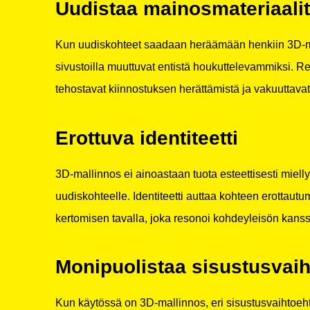
Uudistaa mainosmateriaalit
Kun uudiskohteet saadaan heräämään henkiin 3D-mal
sivustoilla muuttuvat entistä houkuttelevammiksi. Real
tehostavat kiinnostuksen herättämistä ja vakuuttavat
Erottuva identiteetti
3D-mallinnos ei ainoastaan tuota esteettisesti miell
uudiskohteelle. Identiteetti auttaa kohteen erottautu
kertomisen tavalla, joka resonoi kohdeyleisön kanss
Monipuolistaa sisustusvaih
Kun käytössä on 3D-mallinnos, eri sisustusvaihtoehto