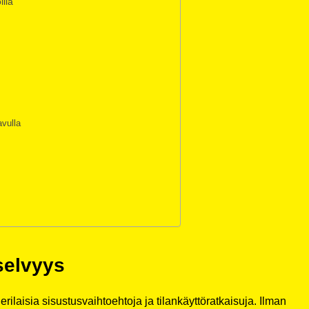
lla
avulla
selvyys
 erilaisia sisustusvaihtoehtoja ja tilankäyttöratkaisuja. Ilman