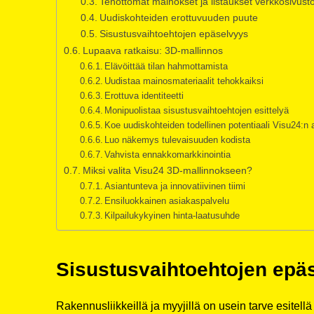
Tehottomat mainokset ja listaukset verkkosivustoi
Uudiskohteiden erottuvuuden puute
Sisustusvaihtoehtojen epäselvyys
Lupaava ratkaisu: 3D-mallinnos
Elävöittää tilan hahmottamista
Uudistaa mainosmateriaalit tehokkaiksi
Erottuva identiteetti
Monipuolistaa sisustusvaihtoehtojen esittelyä
Koe uudiskohteiden todellinen potentiaali Visu24:n 
Luo näkemys tulevaisuuden kodista
Vahvista ennakkomarkkinointia
Miksi valita Visu24 3D-mallinnokseen?
Asiantunteva ja innovatiivinen tiimi
Ensiluokkainen asiakaspalvelu
Kilpailukykyinen hinta-laatusuhde
Sisustusvaihtoehtojen epä
Rakennusliikkeillä ja myyjillä on usein tarve esitellä