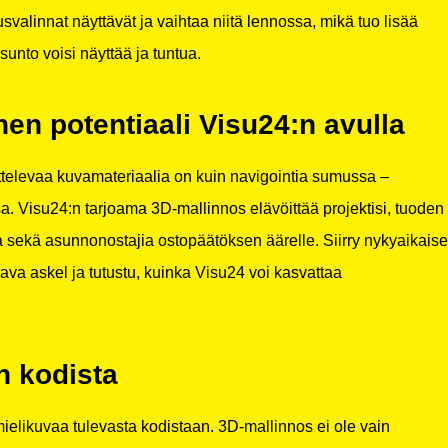
svalinnat näyttävät ja vaihtaa niitä lennossa, mikä tuo lisää
asunto voisi näyttää ja tuntua.
en potentiaali Visu24:n avulla
ttelevaa kuvamateriaalia on kuin navigointia sumussa –
a. Visu24:n tarjoama 3D-mallinnos elävöittää projektisi, tuoden
jia sekä asunnonostajia ostopäätöksen äärelle. Siirry nykyaikais
aava askel ja tutustu, kuinka Visu24 voi kasvattaa
n kodista
ielikuvaa tulevasta kodistaan. 3D-mallinnos ei ole vain