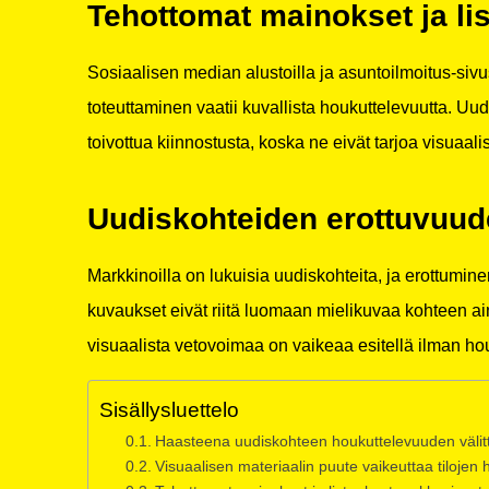
Tehottomat mainokset ja lis
Sosiaalisen median alustoilla ja asuntoilmoitus-sivu
toteuttaminen vaatii kuvallista houkuttelevuutta. Uud
toivottua kiinnostusta, koska ne eivät tarjoa visuaal
Uudiskohteiden erottuvuud
Markkinoilla on lukuisia uudiskohteita, ja erottumin
kuvaukset eivät riitä luomaan mielikuvaa kohteen ai
visuaalista vetovoimaa on vaikeaa esitellä ilman hou
Sisällysluettelo
Haasteena uudiskohteen houkuttelevuuden väli
Visuaalisen materiaalin puute vaikeuttaa tilojen