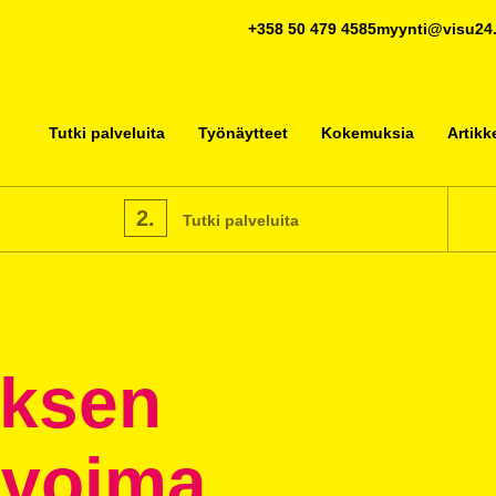
+358 50 479 4585
myynti@visu24.
Tutki palveluita
Työnäytteet
Kokemuksia
Artikke
2.
Tutki palveluita
oksen
 voima