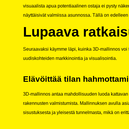
visuaalista apua potentiaalinen ostaja ei pysty näkem
näyttäisivät valmiissa asunnossa. Tällä on edellee
Lupaava ratkais
Seuraavaksi käymme läpi, kuinka 3D-mallinnos voi tar
uudiskohteiden markkinointia ja visualisointia.
Elävöittää tilan hahmottami
3D-mallinnos antaa mahdollisuuden luoda kattavan j
rakennusten valmistumista. Mallinnuksen avulla asiak
sisustuksesta ja yleisestä tunnelmasta, mikä on erit