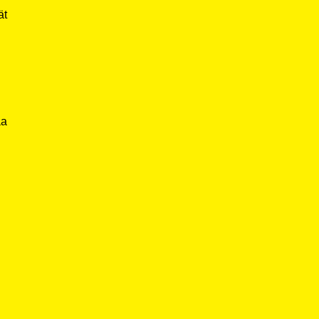
ät
aa