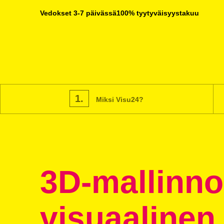
Vedokset 3-7 päivässä
100% tyytyväisyystakuu
1.
Miksi Visu24?
3D-mallinn
visuaalinen