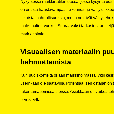
Nykyisessä markkinatilanteessa, jossa kysyntä uusil
on entistä haastavampaa, rakennus- ja välitysliikke
lukuisia mahdollisuuksia, mutta ne eivät välity tehokk
materiaalien vuoksi. Seuraavaksi tarkastellaan nelj
markkinointia.
Visuaalisen materiaalin puu
hahmottamista
Kun uudiskohteita ollaan markkinoimassa, yksi keske
useinkaan ole saatavilla. Potentiaalisen ostajan on 
rakentamattomissa tiloissa. Asiakkaan on vaikea te
perusteella.