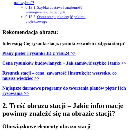
nas wybrać?
Szybka dostawa i znajomość
wymogów regulacyjnych
Obraz stacji jako część pakietu
projektowego
Rekomendacja obrazu:
Interesują Cię rysunki stacji, rysunki zezwoleń i zdjęcia stacji?
Plany pięter i rysunki 3D z Visu24 >>
Cena rysunków budowlanych – Jak zamówić szybko i tanio >>
Rysunek stacji – cena, zawartość i instrukcje: wszystko, co
musisz wiedzieć >>
Najlepsze darmowe programy do tworzenia planów pięter i ich
rysowania >>
2. Treść obrazu stacji – Jakie informacje
powinny znaleźć się na obrazie stacji?
Obowiązkowe elementy obrazu stacji