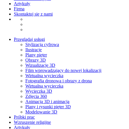
Artykuły
Firma
Skontaktuj się z nami
Przeglądaj usługi
Stylizacja cyfrowa
Ilustracje
Plany pięter
Obrazy 3D
Wizualizacje 3D
Film wprowadzający do nowej lokalizacji
Wirtualna wycieczka
Fotografia dronowa i obrazy z drona
Wirtualna wycieczka
Wycieczka 3D
Zdjęcia 360
Animacja 3D i animacja​
Plany i rysunki pięter 3D​
Modelowanie 3D
Próbki prac
Wzruszenie religijne
Artykuły