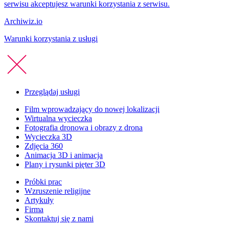
serwisu akceptujesz warunki korzystania z serwisu.
Archiwiz.io
Warunki korzystania z usługi
Przeglądaj usługi
Film wprowadzający do nowej lokalizacji
Wirtualna wycieczka
Fotografia dronowa i obrazy z drona
Wycieczka 3D
Zdjęcia 360
Animacja 3D i animacja​
Plany i rysunki pięter 3D​
Próbki prac
Wzruszenie religijne
Artykuły
Firma
Skontaktuj się z nami