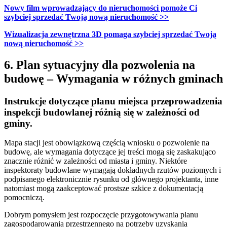
Nowy film wprowadzający do nieruchomości pomoże Ci
szybciej sprzedać Twoją nową nieruchomość >>
Wizualizacja zewnętrzna 3D pomaga szybciej sprzedać Twoją
nową nieruchomość >>
6. Plan sytuacyjny dla pozwolenia na
budowę – Wymagania w różnych gminach
Instrukcje dotyczące planu miejsca przeprowadzenia
inspekcji budowlanej różnią się w zależności od
gminy.
Mapa stacji jest obowiązkową częścią wniosku o pozwolenie na
budowę, ale wymagania dotyczące jej treści mogą się zaskakująco
znacznie różnić w zależności od miasta i gminy. Niektóre
inspektoraty budowlane wymagają dokładnych rzutów poziomych i
podpisanego elektronicznie rysunku od głównego projektanta, inne
natomiast mogą zaakceptować prostsze szkice z dokumentacją
pomocniczą.
Dobrym pomysłem jest rozpoczęcie przygotowywania planu
zagospodarowania przestrzennego na potrzeby uzyskania