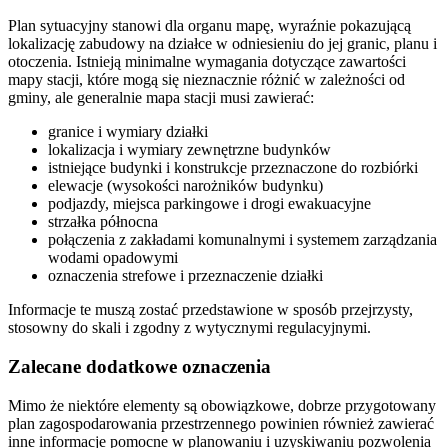
Plan sytuacyjny stanowi dla organu mapę, wyraźnie pokazującą
lokalizację zabudowy na działce w odniesieniu do jej granic, planu i
otoczenia. Istnieją minimalne wymagania dotyczące zawartości
mapy stacji, które mogą się nieznacznie różnić w zależności od
gminy, ale generalnie mapa stacji musi zawierać:
granice i wymiary działki
lokalizacja i wymiary zewnętrzne budynków
istniejące budynki i konstrukcje przeznaczone do rozbiórki
elewacje (wysokości narożników budynku)
podjazdy, miejsca parkingowe i drogi ewakuacyjne
strzałka północna
połączenia z zakładami komunalnymi i systemem zarządzania
wodami opadowymi
oznaczenia strefowe i przeznaczenie działki
Informacje te muszą zostać przedstawione w sposób przejrzysty,
stosowny do skali i zgodny z wytycznymi regulacyjnymi.
Zalecane dodatkowe oznaczenia
Mimo że niektóre elementy są obowiązkowe, dobrze przygotowany
plan zagospodarowania przestrzennego powinien również zawierać
inne informacje pomocne w planowaniu i uzyskiwaniu pozwolenia