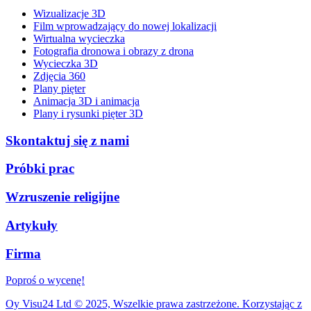
Wizualizacje 3D
Film wprowadzający do nowej lokalizacji
Wirtualna wycieczka
Fotografia dronowa i obrazy z drona
Wycieczka 3D
Zdjęcia 360
Plany pięter
Animacja 3D i animacja​
Plany i rysunki pięter 3D​
Skontaktuj się z nami
Próbki prac
Wzruszenie religijne
Artykuły
Firma
Poproś o wycenę!
Oy Visu24 Ltd © 2025, Wszelkie prawa zastrzeżone. Korzystając z