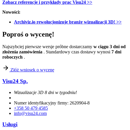
Zobacz referencje i przykłady prac Visu24 >>
Nowości:
Archiviz.io rewolucjonizuje branżę wizualizacji 3D! >>
Poproś o wycenę!
Najszybciej pierwsze wersje próbne dostarczamy
w ciągu 3 dni od
złożenia zamówienia
. Standardowy czas dostawy wynosi
7 dni
roboczych
.
Złóż wniosek o wycenę
Visu24 Sp.
Wizualizacje 3D 8 dni w tygodniu!
Numer identyfikacyjny firmy: 2620904-8
+358 50 479 4585
info@visu24.com
Usługi