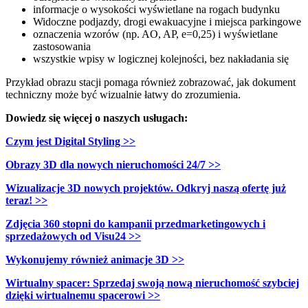
informacje o wysokości wyświetlane na rogach budynku
Widoczne podjazdy, drogi ewakuacyjne i miejsca parkingowe
oznaczenia wzorów (np. AO, AP, e=0,25) i wyświetlane
zastosowania
wszystkie wpisy w logicznej kolejności, bez nakładania się
Przykład obrazu stacji pomaga również zobrazować, jak dokument
techniczny może być wizualnie łatwy do zrozumienia.
Dowiedz się więcej o naszych usługach:
Czym jest Digital Styling >>
Obrazy 3D dla nowych nieruchomości 24/7 >>
Wizualizacje 3D nowych projektów. Odkryj naszą ofertę już
teraz! >>
Zdjęcia 360 stopni do kampanii przedmarketingowych i
sprzedażowych od Visu24 >>
Wykonujemy również animacje 3D >>
Wirtualny spacer: Sprzedaj swoją nową nieruchomość szybciej
dzięki wirtualnemu spacerowi >>