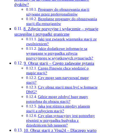
dysków?
Programy do obrazowania stacji
używane przez profesjonalistów
Bezpłatne programy do obrazowania
stacji dla entuzjastów
8. Zdjęcie pozycyjne i wyłączenie – sytuacje
szczególne i przypadki graniczne
Jaki jest związek wizerunku stacji ze
zwolnieniem?
Jakie dodatkowe informacje są
wymagane w przypadku zdjęcia
pozycyjnego w wyjątkowych sytuacjach?
9. Obraz stacji – Często zadawane pytania
Czego Finowie chcą wiedzieć o
mapie stacji?
Czy mogę sam narysować mapę
stacji?
Czy obraz stacji musi być w formacie
DWG?
Gdzie mogę zdobyć bazę mapy
potrzebną do obrazu stacji?
Jaka jest różnica między planem
stacji a zdjęciem stacji?
Czy plan sytuacyjny jest potrzebny
również w przypadku budynku z
dziedzińcem lub tarasem?
10. Obraz stacji z Visu24 – Dlaczego warto