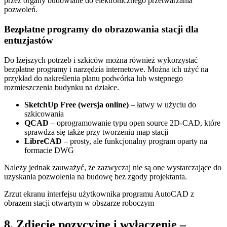
przez organy budowlane do elektronicznego przetwarzania
pozwoleń.
Bezpłatne programy do obrazowania stacji dla
entuzjastów
Do lżejszych potrzeb i szkiców można również wykorzystać
bezpłatne programy i narzędzia internetowe. Można ich użyć na
przykład do nakreślenia planu podwórka lub wstępnego
rozmieszczenia budynku na działce.
SketchUp Free (wersja online)
– łatwy w użyciu do
szkicowania
QCAD
– oprogramowanie typu open source 2D-CAD, które
sprawdza się także przy tworzeniu map stacji
LibreCAD
– prosty, ale funkcjonalny program oparty na
formacie DWG
Należy jednak zauważyć, że zazwyczaj nie są one wystarczające do
uzyskania pozwolenia na budowę bez zgody projektanta.
Zrzut ekranu interfejsu użytkownika programu AutoCAD z
obrazem stacji otwartym w obszarze roboczym
8. Zdjęcie pozycyjne i wyłączenie –