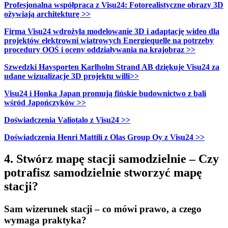
Profesjonalna współpraca z Visu24: Fotorealistyczne obrazy 3D
ożywiają architekturę >>
Firma Visu24 wdrożyła modelowanie 3D i adaptację wideo dla
projektów elektrowni wiatrowych Energiequelle na potrzeby
procedury OOŚ i oceny oddziaływania na krajobraz >>
Szwedzki Havsporten Karlholm Strand AB dziękuje Visu24 za
udane wizualizacje 3D projektu willi>>
Visu24 i Honka Japan promują fińskie budownictwo z bali
wśród Japończyków >>
Doświadczenia Valiotalo z Visu24 >>
Doświadczenia Henri Mattili z Olas Group Oy z Visu24 >>
4. Stwórz mapę stacji samodzielnie – Czy
potrafisz samodzielnie stworzyć mapę
stacji?
Sam wizerunek stacji – co mówi prawo, a czego
wymaga praktyka?