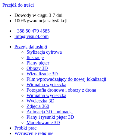
Przejdź do treści
Dowody w ciągu 3-7 dni
100% gwarancja satysfakcji
+358 50 479 4585
info@visu24.com
Przeglądaj usługi
Stylizacja cyfrowa
Ilustracje
Plany pięter
Obrazy 3D
Wizualizacje 3D
Film wprowadzający do nowej lokalizacji
Wirtualna wycieczka
Fotografia dronowa i obrazy z drona
Wirtualna wycieczka
Wycieczka 3D
Zdjęcia 360
Animacja 3D i animacja​
Plany i rysunki pięter 3D​
Modelowanie 3D
Próbki prac
Wzruszenie religijne