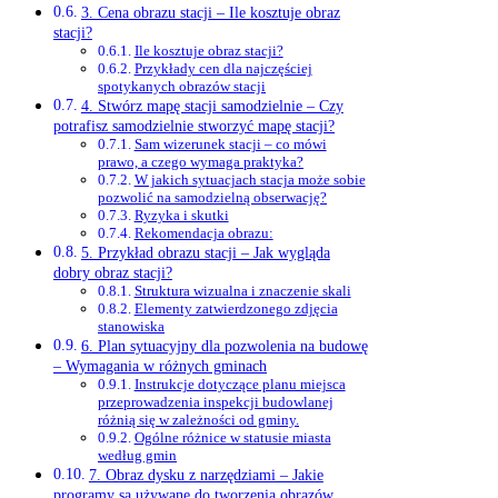
3. Cena obrazu stacji – Ile kosztuje obraz
stacji?
Ile kosztuje obraz stacji?
Przykłady cen dla najczęściej
spotykanych obrazów stacji
4. Stwórz mapę stacji samodzielnie – Czy
potrafisz samodzielnie stworzyć mapę stacji?
Sam wizerunek stacji – co mówi
prawo, a czego wymaga praktyka?
W jakich sytuacjach stacja może sobie
pozwolić na samodzielną obserwację?
Ryzyka i skutki
Rekomendacja obrazu:
5. Przykład obrazu stacji – Jak wygląda
dobry obraz stacji?
Struktura wizualna i znaczenie skali
Elementy zatwierdzonego zdjęcia
stanowiska
6. Plan sytuacyjny dla pozwolenia na budowę
– Wymagania w różnych gminach
Instrukcje dotyczące planu miejsca
przeprowadzenia inspekcji budowlanej
różnią się w zależności od gminy.
Ogólne różnice w statusie miasta
według gmin
7. Obraz dysku z narzędziami – Jakie
programy są używane do tworzenia obrazów