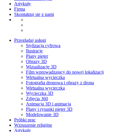
Artykuły
Firma
Skontaktuj się z nami
Przeglądaj usługi
Stylizacja cyfrowa
Ilustracje
Plany pięter
Obrazy 3D
Wizualizacje 3D
Film wprowadzający do nowej lokalizacji
Wirtualna wycieczka
Fotografia dronowa i obrazy z drona
Wirtualna wycieczka
Wycieczka 3D
Zdjęcia 360
Animacja 3D i animacja​
Plany i rysunki pięter 3D​
Modelowanie 3D
Próbki prac
Wzruszenie religijne
Artykuły