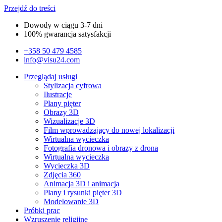
Przejdź do treści
Dowody w ciągu 3-7 dni
100% gwarancja satysfakcji
+358 50 479 4585
info@visu24.com
Przeglądaj usługi
Stylizacja cyfrowa
Ilustracje
Plany pięter
Obrazy 3D
Wizualizacje 3D
Film wprowadzający do nowej lokalizacji
Wirtualna wycieczka
Fotografia dronowa i obrazy z drona
Wirtualna wycieczka
Wycieczka 3D
Zdjęcia 360
Animacja 3D i animacja​
Plany i rysunki pięter 3D​
Modelowanie 3D
Próbki prac
Wzruszenie religijne