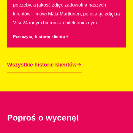
potrzeby, a jakość zdjęć zadowoliła naszych
klientów – mówi Mäki-Marttunen, polecając zdjęcia
Visu24 innym biurom architektonicznym.
Przeczytaj historię klienta
Wszystkie historie klientów
Poproś o wycenę!