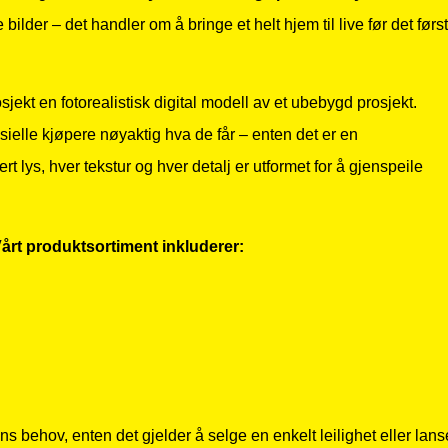
der – det handler om å bringe et helt hjem til live før det førs
osjekt en fotorealistisk digital modell av et ubebygd prosjekt.
ielle kjøpere nøyaktig hva de får – enten det er en
rt lys, hver tekstur og hver detalj er utformet for å gjenspeile
 Vårt produktsortiment inkluderer:
s behov, enten det gjelder å selge en enkelt leilighet eller lans