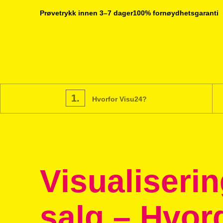
Prøvetrykk innen 3–7 dager
100% fornøydhetsgaranti
1.
Hvorfor Visu24?
Visualiserin
salg – Hvor