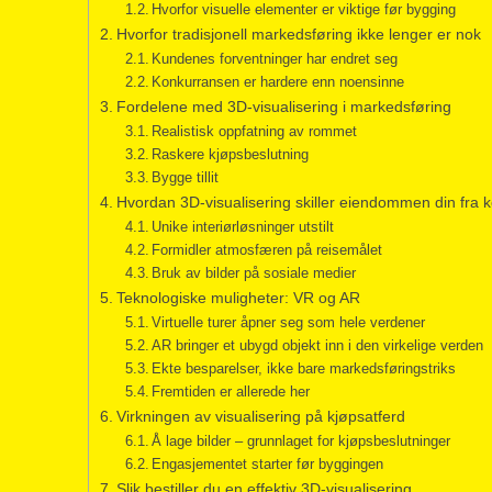
Hvorfor visuelle elementer er viktige før bygging
Hvorfor tradisjonell markedsføring ikke lenger er nok
Kundenes forventninger har endret seg
Konkurransen er hardere enn noensinne
Fordelene med 3D-visualisering i markedsføring
Realistisk oppfatning av rommet
Raskere kjøpsbeslutning
Bygge tillit
Hvordan 3D-visualisering skiller eiendommen din fra 
Unike interiørløsninger utstilt
Formidler atmosfæren på reisemålet
Bruk av bilder på sosiale medier
Teknologiske muligheter: VR og AR
Virtuelle turer åpner seg som hele verdener
AR bringer et ubygd objekt inn i den virkelige verden
Ekte besparelser, ikke bare markedsføringstriks
Fremtiden er allerede her
Virkningen av visualisering på kjøpsatferd
Å lage bilder – grunnlaget for kjøpsbeslutninger
Engasjementet starter før byggingen
Slik bestiller du en effektiv 3D-visualisering