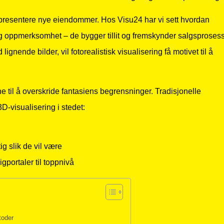
r å presentere nye eiendommer. Hos Visu24 har vi sett hvordan
 seg oppmerksomhet – de bygger tillit og fremskynder salgsproses
ignende bilder, vil fotorealistisk visualisering få motivet til å
e til å overskride fantasiens begrensninger. Tradisjonelle
3D-visualisering i stedet:
g slik de vil være
gportaler til toppnivå
toder