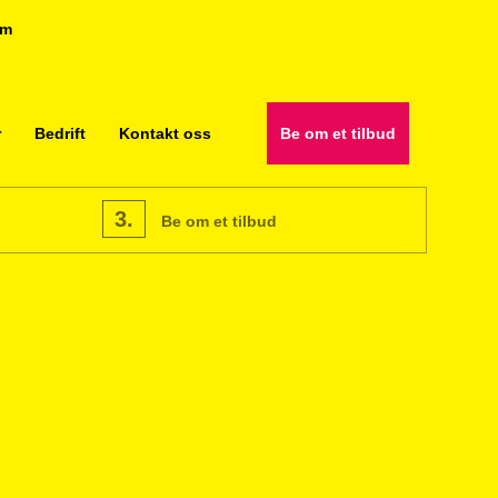
om
r
Bedrift
Kontakt oss
Be om et tilbud
3.
Be om et tilbud