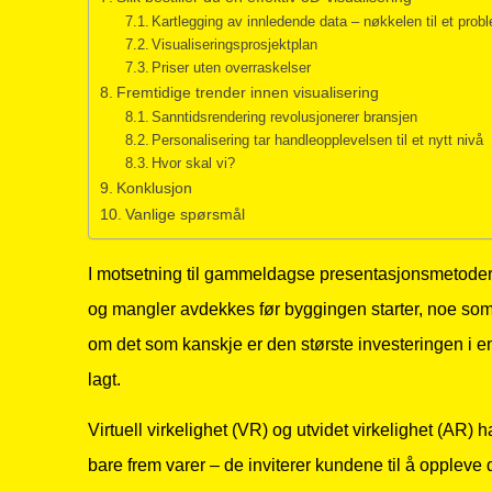
Kartlegging av innledende data – nøkkelen til et proble
Visualiseringsprosjektplan
Priser uten overraskelser
Fremtidige trender innen visualisering
Sanntidsrendering revolusjonerer bransjen
Personalisering tar handleopplevelsen til et nytt nivå
Hvor skal vi?
Konklusjon
Vanlige spørsmål
I motsetning til gammeldagse presentasjonsmetoder,
og mangler avdekkes før byggingen starter, noe som s
om det som kanskje er den største investeringen i en k
lagt.
Virtuell virkelighet (VR) og utvidet virkelighet (AR) ha
bare frem varer – de inviterer kundene til å opple