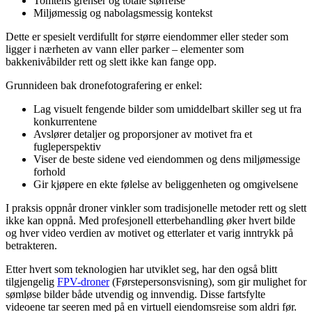
Tomtens grenser og totale størrelse
Miljømessig og nabolagsmessig kontekst
Dette er spesielt verdifullt for større eiendommer eller steder som
ligger i nærheten av vann eller parker – elementer som
bakkenivåbilder rett og slett ikke kan fange opp.
Grunnideen bak dronefotografering er enkel:
Lag visuelt fengende bilder som umiddelbart skiller seg ut fra
konkurrentene
Avslører detaljer og proporsjoner av motivet fra et
fugleperspektiv
Viser de beste sidene ved eiendommen og dens miljømessige
forhold
Gir kjøpere en ekte følelse av beliggenheten og omgivelsene
I praksis oppnår droner vinkler som tradisjonelle metoder rett og slett
ikke kan oppnå. Med profesjonell etterbehandling øker hvert bilde
og hver video verdien av motivet og etterlater et varig inntrykk på
betrakteren.
Etter hvert som teknologien har utviklet seg, har den også blitt
tilgjengelig
FPV-droner
(Førstepersonsvisning), som gir mulighet for
sømløse bilder både utvendig og innvendig. Disse fartsfylte
videoene tar seeren med på en virtuell eiendomsreise som aldri før.