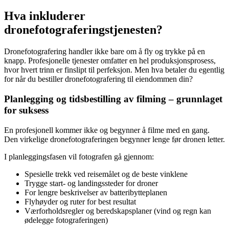
Hva inkluderer
dronefotograferingstjenesten?
Dronefotografering handler ikke bare om å fly og trykke på en
knapp. Profesjonelle tjenester omfatter en hel produksjonsprosess,
hvor hvert trinn er finslipt til perfeksjon. Men hva betaler du egentlig
for når du bestiller dronefotografering til eiendommen din?
Planlegging og tidsbestilling av filming – grunnlaget
for suksess
En profesjonell kommer ikke og begynner å filme med en gang.
Den virkelige dronefotograferingen begynner lenge før dronen letter.
I planleggingsfasen vil fotografen gå gjennom:
Spesielle trekk ved reisemålet og de beste vinklene
Trygge start- og landingssteder for droner
For lengre beskrivelser av batteribytteplanen
Flyhøyder og ruter for best resultat
Værforholdsregler og beredskapsplaner (vind og regn kan
ødelegge fotograferingen)