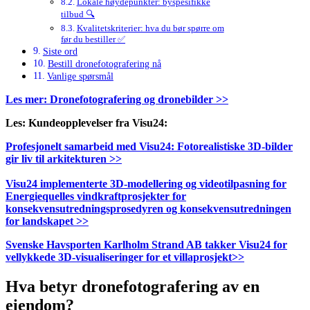
Lokale høydepunkter: byspesifikke
tilbud 🔍
Kvalitetskriterier: hva du bør spørre om
før du bestiller ✅
Siste ord
Bestill dronefotografering nå
Vanlige spørsmål
Les mer: Dronefotografering og dronebilder >>
Les: Kundeopplevelser fra Visu24:
Profesjonelt samarbeid med Visu24: Fotorealistiske 3D-bilder
gir liv til arkitekturen >>
Visu24 implementerte 3D-modellering og videotilpasning for
Energiequelles vindkraftprosjekter for
konsekvensutredningsprosedyren og konsekvensutredningen
for landskapet >>
Svenske Havsporten Karlholm Strand AB takker Visu24 for
vellykkede 3D-visualiseringer for et villaprosjekt>>
Hva betyr dronefotografering av en
eiendom?