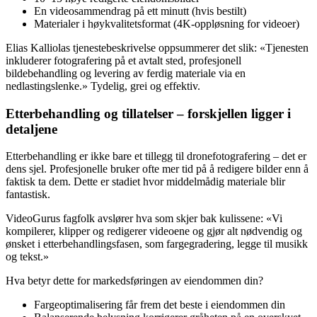
En videosammendrag på ett minutt (hvis bestilt)
Materialer i høykvalitetsformat (4K-oppløsning for videoer)
Elias Kalliolas tjenestebeskrivelse oppsummerer det slik: «Tjenesten
inkluderer fotografering på et avtalt sted, profesjonell
bildebehandling og levering av ferdig materiale via en
nedlastingslenke.» Tydelig, grei og effektiv.
Etterbehandling og tillatelser – forskjellen ligger i
detaljene
Etterbehandling er ikke bare et tillegg til dronefotografering – det er
dens sjel. Profesjonelle bruker ofte mer tid på å redigere bilder enn å
faktisk ta dem. Dette er stadiet hvor middelmådig materiale blir
fantastisk.
VideoGurus fagfolk avslører hva som skjer bak kulissene: «Vi
kompilerer, klipper og redigerer videoene og gjør alt nødvendig og
ønsket i etterbehandlingsfasen, som fargegradering, legge til musikk
og tekst.»
Hva betyr dette for markedsføringen av eiendommen din?
Fargeoptimalisering får frem det beste i eiendommen din