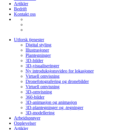
Artikler
Bedrift
Kontakt oss
Utforsk tjenester
Digital styling
Illustrasjoner
Plantegninger
3D-bilder
3D-visualiseringer
Ny introduksjonsvideo for lokasjoner
Virtuell omvisning
Dronefotografering og dronebilder
Virtuell omvisning
3D-omvisning
360-bilder
3D-animasjon og animasjon
3D-plantegninger og -tegninger
3D-modellering
Arbeidsprøver
Opplevelser
Artikler