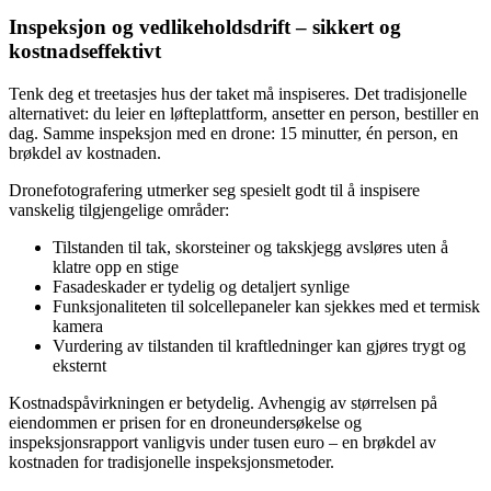
Inspeksjon og vedlikeholdsdrift – sikkert og
kostnadseffektivt
Tenk deg et treetasjes hus der taket må inspiseres. Det tradisjonelle
alternativet: du leier en løfteplattform, ansetter en person, bestiller en
dag. Samme inspeksjon med en drone: 15 minutter, én person, en
brøkdel av kostnaden.
Dronefotografering utmerker seg spesielt godt til å inspisere
vanskelig tilgjengelige områder:
Tilstanden til tak, skorsteiner og takskjegg avsløres uten å
klatre opp en stige
Fasadeskader er tydelig og detaljert synlige
Funksjonaliteten til solcellepaneler kan sjekkes med et termisk
kamera
Vurdering av tilstanden til kraftledninger kan gjøres trygt og
eksternt
Kostnadspåvirkningen er betydelig. Avhengig av størrelsen på
eiendommen er prisen for en droneundersøkelse og
inspeksjonsrapport vanligvis under tusen euro – en brøkdel av
kostnaden for tradisjonelle inspeksjonsmetoder.