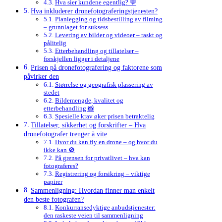
Hva sier kundene egentlig? 💬
Hva inkluderer dronefotograferingstjenesten?
Planlegging og tidsbestilling av filming
– grunnlaget for suksess
Levering av bilder og videoer – raskt og
pålitelig
Etterbehandling og tillatelser –
forskjellen ligger i detaljene
Prisen på dronefotografering og faktorene som
påvirker den
Størrelse og geografisk plassering av
stedet
Bildemengde, kvalitet og
etterbehandling 📸
Spesielle krav øker prisen betraktelig
Tillatelser, sikkerhet og forskrifter – Hva
dronefotografer trenger å vite
Hvor du kan fly en drone – og hvor du
ikke kan 🚫
På grensen for privatlivet – hva kan
fotograferes?
Registrering og forsikring – viktige
papirer
Sammenligning: Hvordan finner man enkelt
den beste fotografen?
Konkurransedyktige anbudstjenester:
den raskeste veien til sammenligning