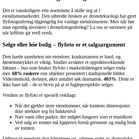
Det er vanskeligere enn noensinne å skille seg ut i
eiendomsmarkedet. Den utbredte bruken av droneteknologi har gjort
flyfotografering tilgjengelig for vanlige eiendomseiere. Men når bør
man egentlig investere i dronefotografering? La oss se nærmere på
når luftfoto gir reell verdi.
Selge eller leie bolig – flyfoto er et salgsargument
Den harde sannheten om eiendom: konkurransen er hard, og
førsteinntrykket er viktig. Studier avslører et oppsiktsvekkende
faktum – hus som bruker flyfoto i markedsføringen selger enda
mer.
68% raskere
enn objekter presentert i tradisjonelle bilder.
Videoinnhold, derimot, øker antallet søk dramatisk.
403%
. Dette er
ikke bare tall – de er bevis på at et fugleperspektiv selger.
Verdien av flyfoto er spesielt vektlagt:
Når det gjelder store eiendommer, når tomtens dimensjoner
ikke strekker seg fra bakkenivå
Nær vann eller parker, der miljøet fungerer som et trumfkort
Ved salg av tomter må kjøperen forstå grensene og mulig bruk
av tomten.
I tillegg til eiendom drar båtselgere og -utleiere nytte av dramatiske