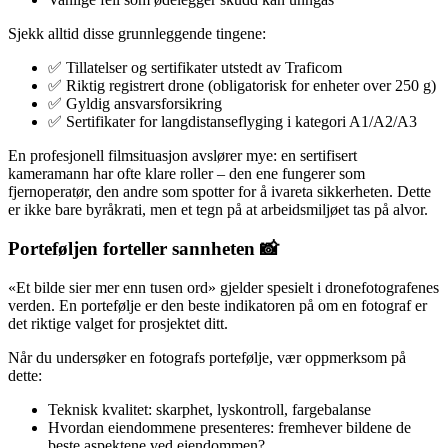
Sjekk alltid disse grunnleggende tingene:
✅ Tillatelser og sertifikater utstedt av Traficom
✅ Riktig registrert drone (obligatorisk for enheter over 250 g)
✅ Gyldig ansvarsforsikring
✅ Sertifikater for langdistanseflyging i kategori A1/A2/A3
En profesjonell filmsituasjon avslører mye: en sertifisert
kameramann har ofte klare roller – den ene fungerer som
fjernoperatør, den andre som spotter for å ivareta sikkerheten. Dette
er ikke bare byråkrati, men et tegn på at arbeidsmiljøet tas på alvor.
Porteføljen forteller sannheten 📸
«Et bilde sier mer enn tusen ord» gjelder spesielt i dronefotografenes
verden. En portefølje er den beste indikatoren på om en fotograf er
det riktige valget for prosjektet ditt.
Når du undersøker en fotografs portefølje, vær oppmerksom på
dette:
Teknisk kvalitet: skarphet, lyskontroll, fargebalanse
Hvordan eiendommene presenteres: fremhever bildene de
beste aspektene ved eiendommen?