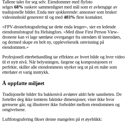
Tallene taler for seg selv. Eiendommer med flyfoto
selges
68%
raskere sammenlignet med mål som er avhengige av
tradisjonelle bilder. Enda mer sjokkerende: annonser som bruker
videoinnhold genererer til og med
403%
flere kontakter.
«FPV-dronefotografering tar dette enda lenger», sier en ledende
eiendomsfotograf fra Helsingfors. «Med disse First Person View-
dronene kan vi lage sømløse overganger fra utendørs til innendørs,
og dermed skape en helt ny, opplevelsesrik omvisning på
eiendommen.»
Profesjonell etterbehandling tar effekten av hvert bilde og hver video
til et nytt nivå. Når belysningen, fargene og komposisjonen er
perfekte, skiller alle eiendommens styrker seg ut på en måte som
etterlater et varig inntrykk.
Å oppfatte miljøet
Tradisjonelle bilder fra bakkenivå avslører aldri hele sannheten. De
forteller deg ikke tomtens faktiske dimensjoner, viser ikke hvor
grensene går, og illustrerer ikke forholdet mellom eiendommen og
omgivelsene.
Luftfotografering fikser denne mangelen på et øyeblikk: