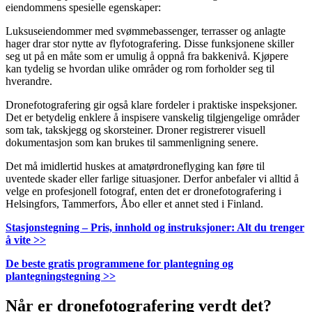
eiendommens spesielle egenskaper:
Luksuseiendommer med svømmebassenger, terrasser og anlagte
hager drar stor nytte av flyfotografering. Disse funksjonene skiller
seg ut på en måte som er umulig å oppnå fra bakkenivå. Kjøpere
kan tydelig se hvordan ulike områder og rom forholder seg til
hverandre.
Dronefotografering gir også klare fordeler i praktiske inspeksjoner.
Det er betydelig enklere å inspisere vanskelig tilgjengelige områder
som tak, takskjegg og skorsteiner. Droner registrerer visuell
dokumentasjon som kan brukes til sammenligning senere.
Det må imidlertid huskes at amatørdroneflyging kan føre til
uventede skader eller farlige situasjoner. Derfor anbefaler vi alltid å
velge en profesjonell fotograf, enten det er dronefotografering i
Helsingfors, Tammerfors, Åbo eller et annet sted i Finland.
Stasjonstegning – Pris, innhold og instruksjoner: Alt du trenger
å vite >>
De beste gratis programmene for plantegning og
plantegningstegning >>
Når er dronefotografering verdt det?