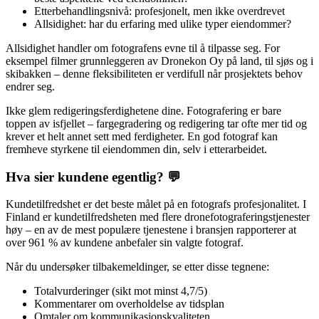
Etterbehandlingsnivå: profesjonelt, men ikke overdrevet
Allsidighet: har du erfaring med ulike typer eiendommer?
Allsidighet handler om fotografens evne til å tilpasse seg. For
eksempel filmer grunnleggeren av Dronekon Oy på land, til sjøs og i
skibakken – denne fleksibiliteten er verdifull når prosjektets behov
endrer seg.
Ikke glem redigeringsferdighetene dine. Fotografering er bare
toppen av isfjellet – fargegradering og redigering tar ofte mer tid og
krever et helt annet sett med ferdigheter. En god fotograf kan
fremheve styrkene til eiendommen din, selv i etterarbeidet.
Hva sier kundene egentlig? 💬
Kundetilfredshet er det beste målet på en fotografs profesjonalitet. I
Finland er kundetilfredsheten med flere dronefotograferingstjenester
høy – en av de mest populære tjenestene i bransjen rapporterer at
over 961 % av kundene anbefaler sin valgte fotograf.
Når du undersøker tilbakemeldinger, se etter disse tegnene:
Totalvurderinger (sikt mot minst 4,7/5)
Kommentarer om overholdelse av tidsplan
Omtaler om kommunikasjonskvaliteten