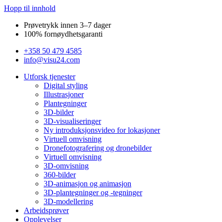
Hopp til innhold
Prøvetrykk innen 3–7 dager
100% fornøydhetsgaranti
+358 50 479 4585
info@visu24.com
Utforsk tjenester
Digital styling
Illustrasjoner
Plantegninger
3D-bilder
3D-visualiseringer
Ny introduksjonsvideo for lokasjoner
Virtuell omvisning
Dronefotografering og dronebilder
Virtuell omvisning
3D-omvisning
360-bilder
3D-animasjon og animasjon
3D-plantegninger og -tegninger
3D-modellering
Arbeidsprøver
Opplevelser