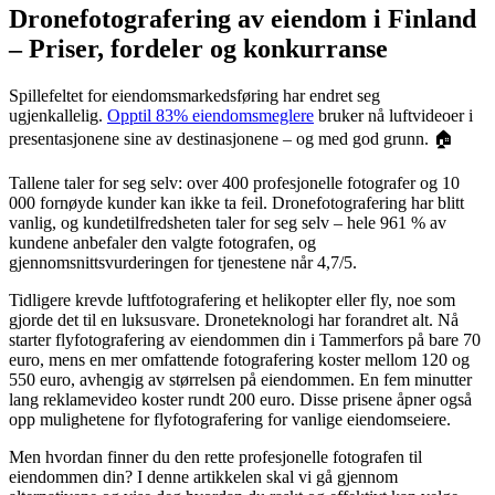
Dronefotografering av eiendom i Finland
– Priser, fordeler og konkurranse
Spillefeltet for eiendomsmarkedsføring har endret seg
ugjenkallelig.
Opptil 83% eiendomsmeglere
bruker nå luftvideoer i
presentasjonene sine av destinasjonene – og med god grunn. 🏠
Tallene taler for seg selv: over 400 profesjonelle fotografer og 10
000 fornøyde kunder kan ikke ta feil. Dronefotografering har blitt
vanlig, og kundetilfredsheten taler for seg selv – hele 961 % av
kundene anbefaler den valgte fotografen, og
gjennomsnittsvurderingen for tjenestene når 4,7/5.
Tidligere krevde luftfotografering et helikopter eller fly, noe som
gjorde det til en luksusvare. Droneteknologi har forandret alt. Nå
starter flyfotografering av eiendommen din i Tammerfors på bare 70
euro, mens en mer omfattende fotografering koster mellom 120 og
550 euro, avhengig av størrelsen på eiendommen. En fem minutter
lang reklamevideo koster rundt 200 euro. Disse prisene åpner også
opp mulighetene for flyfotografering for vanlige eiendomseiere.
Men hvordan finner du den rette profesjonelle fotografen til
eiendommen din? I denne artikkelen skal vi gå gjennom