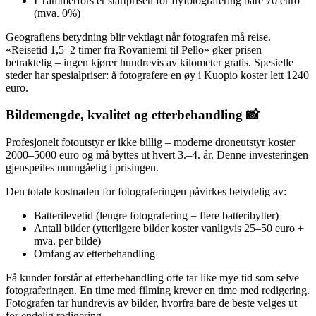
I Tammerfors er startprisen for flyfotografering bare 70 euro
(mva. 0%)
Geografiens betydning blir vektlagt når fotografen må reise.
«Reisetid 1,5–2 timer fra Rovaniemi til Pello» øker prisen
betraktelig – ingen kjører hundrevis av kilometer gratis. Spesielle
steder har spesialpriser: å fotografere en øy i Kuopio koster lett 1240
euro.
Bildemengde, kvalitet og etterbehandling 📸
Profesjonelt fotoutstyr er ikke billig – moderne droneutstyr koster
2000–5000 euro og må byttes ut hvert 3.–4. år. Denne investeringen
gjenspeiles uunngåelig i prisingen.
Den totale kostnaden for fotograferingen påvirkes betydelig av:
Batterilevetid (lengre fotografering = flere batteribytter)
Antall bilder (ytterligere bilder koster vanligvis 25–50 euro +
mva. per bilde)
Omfang av etterbehandling
Få kunder forstår at etterbehandling ofte tar like mye tid som selve
fotograferingen. En time med filming krever en time med redigering.
Fotografen tar hundrevis av bilder, hvorfra bare de beste velges ut
for endelig redigering.