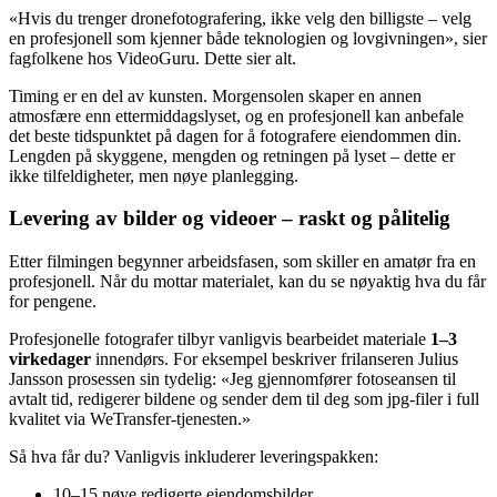
«Hvis du trenger dronefotografering, ikke velg den billigste – velg
en profesjonell som kjenner både teknologien og lovgivningen», sier
fagfolkene hos VideoGuru. Dette sier alt.
Timing er en del av kunsten. Morgensolen skaper en annen
atmosfære enn ettermiddagslyset, og en profesjonell kan anbefale
det beste tidspunktet på dagen for å fotografere eiendommen din.
Lengden på skyggene, mengden og retningen på lyset – dette er
ikke tilfeldigheter, men nøye planlegging.
Levering av bilder og videoer – raskt og pålitelig
Etter filmingen begynner arbeidsfasen, som skiller en amatør fra en
profesjonell. Når du mottar materialet, kan du se nøyaktig hva du får
for pengene.
Profesjonelle fotografer tilbyr vanligvis bearbeidet materiale
1–3
virkedager
innendørs. For eksempel beskriver frilanseren Julius
Jansson prosessen sin tydelig: «Jeg gjennomfører fotoseansen til
avtalt tid, redigerer bildene og sender dem til deg som jpg-filer i full
kvalitet via WeTransfer-tjenesten.»
Så hva får du? Vanligvis inkluderer leveringspakken:
10–15 nøye redigerte eiendomsbilder