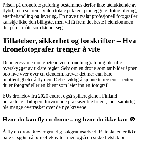
Prisen på dronefotografering bestemmes derfor ikke utelukkende av
flytid, men snarere av den totale pakken: planlegging, fotografering,
etterbehandling og levering. En nøye utvalgt profesjonell fotograf er
kanskje ikke den billigste, men vil få frem det beste i eiendommen
din på en måte som lønner seg.
Tillatelser, sikkerhet og forskrifter – Hva
dronefotografer trenger å vite
De interessante mulighetene ved dronefotografering blir ofte
overskygget av uklare regler. Selv om en drone som tar bilder åpner
opp nye vyer over en eiendom, krever det mer enn bare
pilotferdigheter å fly den. Det er viktig å kjenne til reglene – enten
du er fotograf eller en klient som leier inn en fotograf.
EUs dronelov fra 2020 endret også spillereglene i Finland
betraktelig. Tidligere forvirrende praksiser ble forent, men samtidig
ble mange overrasket over de nye kravene.
Hvor du kan fly en drone – og hvor du ikke kan 🚫
Å fly en drone krever grundig bakgrunnsarbeid. Ruteplanen er ikke
bare et spørsmål om effektivitet, men også en sikkerhetsfaktor.