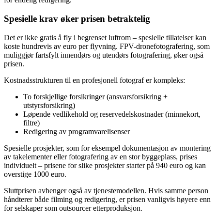
Spesielle krav øker prisen betraktelig
Det er ikke gratis å fly i begrenset luftrom – spesielle tillatelser kan
koste hundrevis av euro per flyvning. FPV-dronefotografering, som
muliggjør fartsfylt innendørs og utendørs fotografering, øker også
prisen.
Kostnadsstrukturen til en profesjonell fotograf er kompleks:
To forskjellige forsikringer (ansvarsforsikring +
utstyrsforsikring)
Løpende vedlikehold og reservedelskostnader (minnekort,
filtre)
Redigering av programvarelisenser
Spesielle prosjekter, som for eksempel dokumentasjon av montering
av takelementer eller fotografering av en stor byggeplass, prises
individuelt – prisene for slike prosjekter starter på 940 euro og kan
overstige 1000 euro.
Sluttprisen avhenger også av tjenestemodellen. Hvis samme person
håndterer både filming og redigering, er prisen vanligvis høyere enn
for selskaper som outsourcer etterproduksjon.