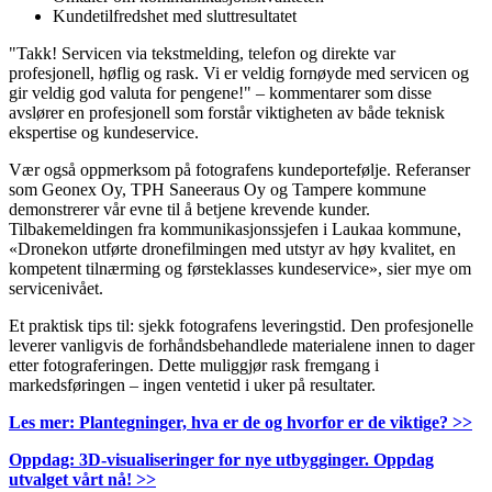
Kundetilfredshet med sluttresultatet
"Takk! Servicen via tekstmelding, telefon og direkte var
profesjonell, høflig og rask. Vi er veldig fornøyde med servicen og
gir veldig god valuta for pengene!" – kommentarer som disse
avslører en profesjonell som forstår viktigheten av både teknisk
ekspertise og kundeservice.
Vær også oppmerksom på fotografens kundeportefølje. Referanser
som Geonex Oy, TPH Saneeraus Oy og Tampere kommune
demonstrerer vår evne til å betjene krevende kunder.
Tilbakemeldingen fra kommunikasjonssjefen i Laukaa kommune,
«Dronekon utførte dronefilmingen med utstyr av høy kvalitet, en
kompetent tilnærming og førsteklasses kundeservice», sier mye om
servicenivået.
Et praktisk tips til: sjekk fotografens leveringstid. Den profesjonelle
leverer vanligvis de forhåndsbehandlede materialene innen to dager
etter fotograferingen. Dette muliggjør rask fremgang i
markedsføringen – ingen ventetid i uker på resultater.
Les mer: Plantegninger, hva er de og hvorfor er de viktige? >>
Oppdag: 3D-visualiseringer for nye utbygginger. Oppdag
utvalget vårt nå! >>