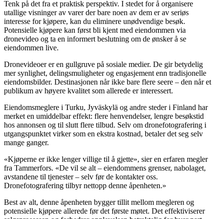
Tenk på det fra et praktisk perspektiv. I stedet for å organisere
utallige visninger av varer der bare noen av dem er av seriøs
interesse for kjøpere, kan du eliminere unødvendige besøk.
Potensielle kjøpere kan først bli kjent med eiendommen via
dronevideo og ta en informert beslutning om de ønsker å se
eiendommen live.
Dronevideoer er en gullgruve på sosiale medier. De gir betydelig
mer synlighet, delingsmuligheter og engasjement enn tradisjonelle
eiendomsbilder. Destinasjonen når ikke bare flere seere – den når et
publikum av høyere kvalitet som allerede er interessert.
Eiendomsmeglere i Turku, Jyväskylä og andre steder i Finland har
merket en umiddelbar effekt: flere henvendelser, lengre besøkstid
hos annonsen og til slutt flere tilbud. Selv om dronefotografering i
utgangspunktet virker som en ekstra kostnad, betaler det seg selv
mange ganger.
«Kjøperne er ikke lenger villige til å gjette», sier en erfaren megler
fra Tammerfors. «De vil se alt – eiendommens grenser, nabolaget,
avstandene til tjenester – selv før de kontakter oss.
Dronefotografering tilbyr nettopp denne åpenheten.»
Best av alt, denne åpenheten bygger tillit mellom megleren og
potensielle kjøpere allerede før det første møtet. Det effektiviserer