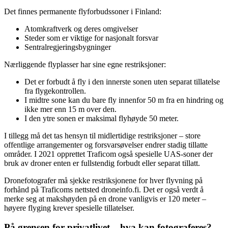
Det finnes permanente flyforbudssoner i Finland:
Atomkraftverk og deres omgivelser
Steder som er viktige for nasjonalt forsvar
Sentralregjeringsbygninger
Nærliggende flyplasser har sine egne restriksjoner:
Det er forbudt å fly i den innerste sonen uten separat tillatelse
fra flygekontrollen.
I midtre sone kan du bare fly innenfor 50 m fra en hindring og
ikke mer enn 15 m over den.
I den ytre sonen er maksimal flyhøyde 50 meter.
I tillegg må det tas hensyn til midlertidige restriksjoner – store
offentlige arrangementer og forsvarsøvelser endrer stadig tillatte
områder. I 2021 opprettet Traficom også spesielle UAS-soner der
bruk av droner enten er fullstendig forbudt eller separat tillatt.
Dronefotografer må sjekke restriksjonene for hver flyvning på
forhånd på Traficoms nettsted droneinfo.fi. Det er også verdt å
merke seg at makshøyden på en drone vanligvis er 120 meter –
høyere flyging krever spesielle tillatelser.
På grensen for privatlivet – hva kan fotograferes?