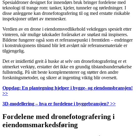
Spesialdroner designet for innendørs bruk bringer fordelene med
teknologi til trange rom: tanker, kjeler, tunneler og rørledninger. I
disse anleggene kan dronefotografering til og med erstatte risikable
inspeksjoner utført av mennesker.
Verdien av en drone i eiendomsvedlikehold vektlegges spesielt etter
vinteren, når mulige takskader forårsaket av snølast må inspiseres.
Bildene fungerer også som et referansepunkt i fremtiden – endringer
i konstruksjonens tilstand blir lett avslørt når referansemateriale er
tilgjengelig.
Det er imidlertid greit å huske at selv om dronefotografering er et
utmerket verktøy, erstatter det ikke en grundig tilstandsundersøkelse
fullstendig. På sitt beste komplementerer og støtter den andre
forskningsmetoder, og sikrer at ingenting viktig blir oversett.
Oppdag: En plantegning hjelper i bygge- og eiendomsbransjen!
>>
3D-modellering – hva er fordelene i byggebransjen? >>
Fordelene med dronefotografering i
eiendomsmarkedsføring