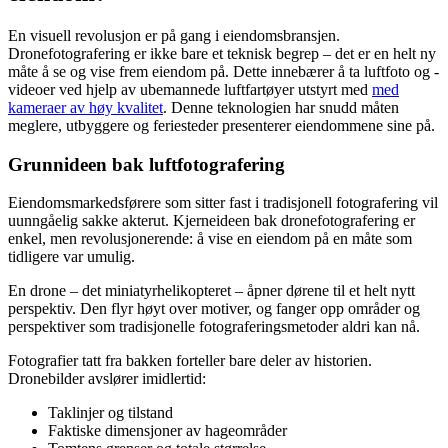
En visuell revolusjon er på gang i eiendomsbransjen.
Dronefotografering er ikke bare et teknisk begrep – det er en helt ny
måte å se og vise frem eiendom på. Dette innebærer å ta luftfoto og -
videoer ved hjelp av ubemannede luftfartøyer utstyrt med
med
kameraer av høy kvalitet
. Denne teknologien har snudd måten
meglere, utbyggere og feriesteder presenterer eiendommene sine på.
Grunnideen bak luftfotografering
Eiendomsmarkedsførere som sitter fast i tradisjonell fotografering vil
uunngåelig sakke akterut. Kjerneideen bak dronefotografering er
enkel, men revolusjonerende: å vise en eiendom på en måte som
tidligere var umulig.
En drone – det miniatyrhelikopteret – åpner dørene til et helt nytt
perspektiv. Den flyr høyt over motiver, og fanger opp områder og
perspektiver som tradisjonelle fotograferingsmetoder aldri kan nå.
Fotografier tatt fra bakken forteller bare deler av historien.
Dronebilder avslører imidlertid:
Taklinjer og tilstand
Faktiske dimensjoner av hageområder