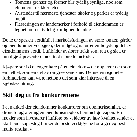
Tomtens grenser og former blir tydelig synlige, noe som
eliminerer usikkerheter
Avstander til nærmeste tjenester, skoler og parker er tydelig
angitt
Plasseringen av landemerker i forhold til eiendommen er
tegnet inn i et tydelig kartlignende bilde
Dette er spesielt verdifullt i markedsføringen av store tomter, gårder
og eiendommer ved sjøen, der miljø og natur er en betydelig del av
eiendommens verdi. Luftbilder avslører trekk som rett og slett er
umulige å presentere med tradisjonelle metoder.
Kjøpere ser ikke lenger bare på en eiendom – de opplever den som
en helhet, som en del av omgivelsene sine. Denne emosjonelle
forbindelsen kan være nettopp det som gjør interesse til en
kjøpsbeslutning.
Skill deg ut fra konkurrentene
I et marked der eiendommer konkurrerer om oppmerksomhet, er
dronefotografering en eiendomsmeglers hemmelige våpen. En
megler som investerer i luftfoto og -videoer av høy kvalitet sender et
klart budskap: «Jeg bruker de beste verktøyene for å gi deg best
mulig resultat.»