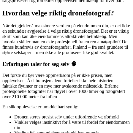
salgsprosessen og forbedrer opplevelsen betraktelig for hver part.
Hvordan velge riktig dronefotograf?
Når det gjelder å maksimere verdien på eiendommen din, er det ikke
en sekundær avgjørelse å velge riktig dronefotograf. Det er et viktig
skritt som kan øke eiendommens attraktivitet betraktelig. Men
hvordan skiller man en ekte profesjonell fra en ren amatørpilot? Det
finnes hundrevis av dronefotografer i Finland – fra små gründere til
større selskaper – men ikke alle produserer like god kvalitet.
Erfaringen taler for seg selv 🧠
Det første du bør være oppmerksom på er ikke prisen, men
opplevelsen. År i bransjen alene forteller ikke hele historien –
faktiske flytimer er en mye mer avslørende målestokk. Erfarne
profesjonelle fotografer har fløyet i over 1000 timer og fotografert
over 210 000 meter fra luften.
En slik opplevelse er umiddelbart synlig:
Dronen styres presist selv under utfordrende værforhold
Vinkler velges instinktivt for å være til fordel for eiendommen
din
Vanlige feil som ødelegger skudd kan unngås