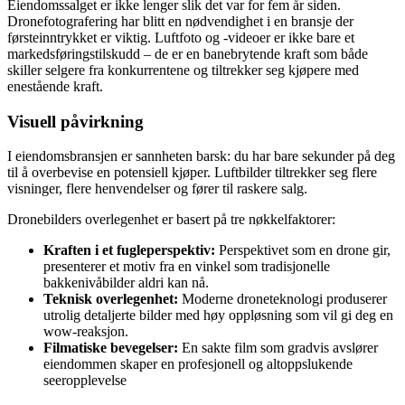
Eiendomssalget er ikke lenger slik det var for fem år siden.
Dronefotografering har blitt en nødvendighet i en bransje der
førsteinntrykket er viktig. Luftfoto og -videoer er ikke bare et
markedsføringstilskudd – de er en banebrytende kraft som både
skiller selgere fra konkurrentene og tiltrekker seg kjøpere med
enestående kraft.
Visuell påvirkning
I eiendomsbransjen er sannheten barsk: du har bare sekunder på deg
til å overbevise en potensiell kjøper. Luftbilder tiltrekker seg flere
visninger, flere henvendelser og fører til raskere salg.
Dronebilders overlegenhet er basert på tre nøkkelfaktorer:
Kraften i et fugleperspektiv:
Perspektivet som en drone gir,
presenterer et motiv fra en vinkel som tradisjonelle
bakkenivåbilder aldri kan nå.
Teknisk overlegenhet:
Moderne droneteknologi produserer
utrolig detaljerte bilder med høy oppløsning som vil gi deg en
wow-reaksjon.
Filmatiske bevegelser:
En sakte film som gradvis avslører
eiendommen skaper en profesjonell og altoppslukende
seeropplevelse