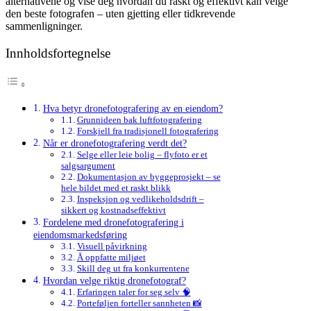
alternativene og vise deg hvordan du raskt og effektivt kan velge
den beste fotografen – uten gjetting eller tidkrevende
sammenligninger.
Innholdsfortegnelse
Hva betyr dronefotografering av en eiendom?
Grunnideen bak luftfotografering
Forskjell fra tradisjonell fotografering
Når er dronefotografering verdt det?
Selge eller leie bolig – flyfoto er et
salgsargument
Dokumentasjon av byggeprosjekt – se
hele bildet med et raskt blikk
Inspeksjon og vedlikeholdsdrift –
sikkert og kostnadseffektivt
Fordelene med dronefotografering i
eiendomsmarkedsføring
Visuell påvirkning
Å oppfatte miljøet
Skill deg ut fra konkurrentene
Hvordan velge riktig dronefotograf?
Erfaringen taler for seg selv 🧠
Porteføljen forteller sannheten 📸