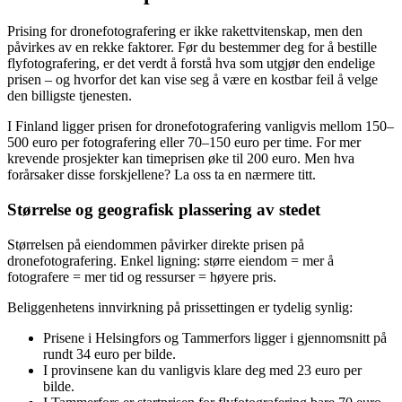
Prising for dronefotografering er ikke rakettvitenskap, men den
påvirkes av en rekke faktorer. Før du bestemmer deg for å bestille
flyfotografering, er det verdt å forstå hva som utgjør den endelige
prisen – og hvorfor det kan vise seg å være en kostbar feil å velge
den billigste tjenesten.
I Finland ligger prisen for dronefotografering vanligvis mellom 150–
500 euro per fotografering eller 70–150 euro per time. For mer
krevende prosjekter kan timeprisen øke til 200 euro. Men hva
forårsaker disse forskjellene? La oss ta en nærmere titt.
Størrelse og geografisk plassering av stedet
Størrelsen på eiendommen påvirker direkte prisen på
dronefotografering. Enkel ligning: større eiendom = mer å
fotografere = mer tid og ressurser = høyere pris.
Beliggenhetens innvirkning på prissettingen er tydelig synlig:
Prisene i Helsingfors og Tammerfors ligger i gjennomsnitt på
rundt 34 euro per bilde.
I provinsene kan du vanligvis klare deg med 23 euro per
bilde.