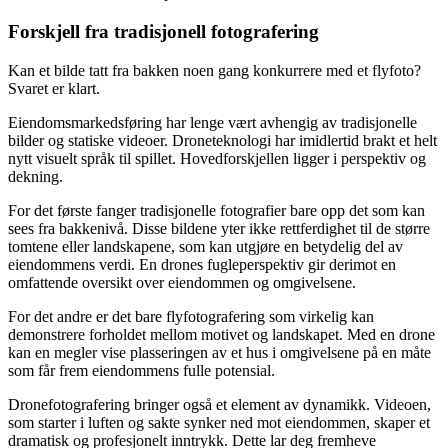
Forskjell fra tradisjonell fotografering
Kan et bilde tatt fra bakken noen gang konkurrere med et flyfoto?
Svaret er klart.
Eiendomsmarkedsføring har lenge vært avhengig av tradisjonelle
bilder og statiske videoer. Droneteknologi har imidlertid brakt et helt
nytt visuelt språk til spillet. Hovedforskjellen ligger i perspektiv og
dekning.
For det første fanger tradisjonelle fotografier bare opp det som kan
sees fra bakkenivå. Disse bildene yter ikke rettferdighet til de større
tomtene eller landskapene, som kan utgjøre en betydelig del av
eiendommens verdi. En drones fugleperspektiv gir derimot en
omfattende oversikt over eiendommen og omgivelsene.
For det andre er det bare flyfotografering som virkelig kan
demonstrere forholdet mellom motivet og landskapet. Med en drone
kan en megler vise plasseringen av et hus i omgivelsene på en måte
som får frem eiendommens fulle potensial.
Dronefotografering bringer også et element av dynamikk. Videoen,
som starter i luften og sakte synker ned mot eiendommen, skaper et
dramatisk og profesjonelt inntrykk. Dette lar deg fremheve