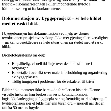
flyfoto – i sommersesongen skiller imponerende flyfoto i
båtannonser seg ut fra konkurrentene.
Dokumentasjon av byggeprosjekt – se hele bildet
med et raskt blikk
I byggebransjen har dokumentasjon ved hjelp av droner
revolusjonert prosjektovervåking. Ikke mer gjetting eller tvetydighet
– nå kan prosjektledere se hele situasjonen på stedet med et raskt
blikk.
Dronefotografering lar deg:
En pålitelig, visuell tidslinje over de ulike stadiene i
bygningen
En detaljert oversikt over materialbeholdning og organisering
av byggeplassen
Tidlig inngripen i problemer før de eskalerer til kriser
Bilder dokumenterer ikke bare – de forteller en historie. Denne
visuelle historien kan brukes i investorkommunikasjon,
logistikkplanlegging på byggeplasser og fremtidig markedsføring. I
byggebransjen sier et bilde mer enn tusen ord – spesielt når det er
tatt fra 50 meters høyde.