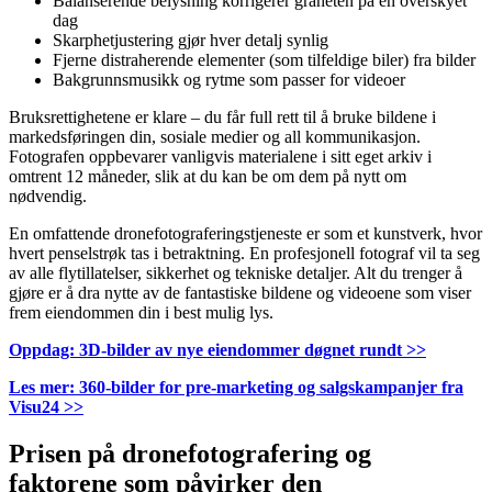
Balanserende belysning korrigerer gråheten på en overskyet
dag
Skarphetjustering gjør hver detalj synlig
Fjerne distraherende elementer (som tilfeldige biler) fra bilder
Bakgrunnsmusikk og rytme som passer for videoer
Bruksrettighetene er klare – du får full rett til å bruke bildene i
markedsføringen din, sosiale medier og all kommunikasjon.
Fotografen oppbevarer vanligvis materialene i sitt eget arkiv i
omtrent 12 måneder, slik at du kan be om dem på nytt om
nødvendig.
En omfattende dronefotograferingstjeneste er som et kunstverk, hvor
hvert penselstrøk tas i betraktning. En profesjonell fotograf vil ta seg
av alle flytillatelser, sikkerhet og tekniske detaljer. Alt du trenger å
gjøre er å dra nytte av de fantastiske bildene og videoene som viser
frem eiendommen din i best mulig lys.
Oppdag: 3D-bilder av nye eiendommer døgnet rundt >>
Les mer: 360-bilder for pre-marketing og salgskampanjer fra
Visu24 >>
Prisen på dronefotografering og
faktorene som påvirker den