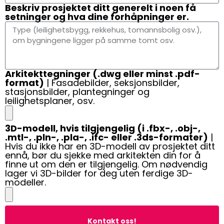
Beskriv prosjektet ditt generelt i noen få
setninger og hva dine forhåpninger er.
Arkitekttegninger (.dwg eller minst .pdf-
format)
| Fasadebilder, seksjonsbilder,
stasjonsbilder, plantegninger og
leilighetsplaner, osv.
3D-modell, hvis tilgjengelig (i .fbx-, .obj-,
.mtl-, .pln-, .pla-, .ifc- eller .3ds-formater)
|
Hvis du ikke har en 3D-modell av prosjektet ditt
ennå, bør du sjekke med arkitekten din for å
finne ut om den er tilgjengelig. Om nødvendig
lager vi 3D-bilder for deg uten ferdige 3D-
modeller.
Kontakt oss!