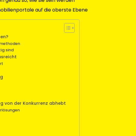
en genau so, wie sie sein werden
mobilienportale auf die oberste Ebene
ten?
nsmethoden
ig sind
usreicht
rt
ng
ung von der Konkurrenz abhebt
urlösungen