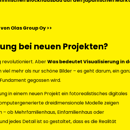
innischen Blockhausbau auf den japanischen Mark
 von Olas Group Oy >>
rung bei neuen Projekten?
 revolutioniert. Aber
Was bedeutet Visualisierung in d
viel mehr als nur schöne Bilder – es geht darum, ein gan
 Fundament gegossen wird.
ng in einem neuen Projekt ein fotorealistisches digitales
. Computergenerierte dreidimensionale Modelle zeigen
 – ob Mehrfamilienhaus, Einfamilienhaus oder
d jedes Detail ist so gestaltet, dass es die Realität