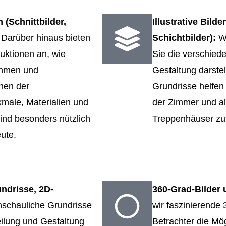
 (Schnittbilder,
Illustrative Bild
:
Darüber hinaus bieten
Schichtbilder):
W
uktionen an, wie
Sie die verschie
nahmen und
Gestaltung darste
nen der
Grundrisse helfen
kmale, Materialien und
der Zimmer und al
ind besonders nützlich
Treppenhäuser zu
ute.
ndrisse, 2D-
360-Grad-Bilder
nschauliche Grundrisse
wir faszinierende
eilung und Gestaltung
Betrachter die Mö