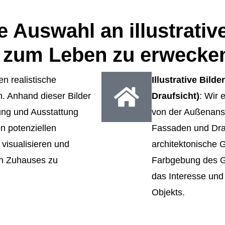
e Auswahl an illustrativ
e zum Leben zu erwecke
en realistische
Illustrative Bil
 Anhand dieser Bilder
Draufsicht)
: Wir 
ung und Ausstattung
von der Außenansi
en potenziellen
Fassaden und Drau
 visualisieren und
architektonische G
gen Zuhauses zu
Farbgebung des G
das Interesse und
Objekts.