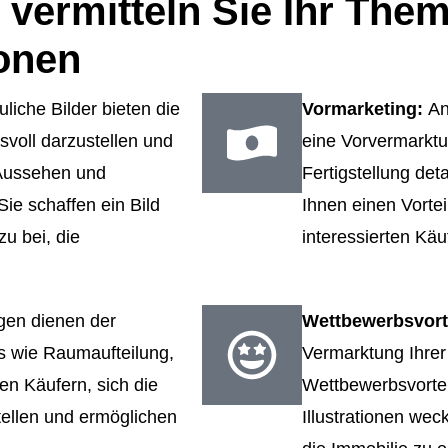
vermitteln Sie Ihr Them
ionen
liche Bilder bieten die
Vormarketing:
An
svoll darzustellen und
eine Vorvermarktun
 Aussehen und
Fertigstellung deta
Sie schaffen ein Bild
Ihnen einen Vortei
u bei, die
interessierten Käu
.
gen dienen der
Wettbewerbsvort
ls wie Raumaufteilung,
Vermarktung Ihrer
en Käufern, sich die
Wettbewerbsvortei
tellen und ermöglichen
Illustrationen we