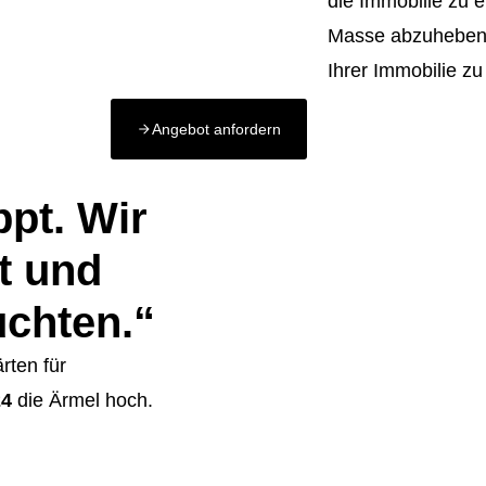
die Immobilie zu e
Masse abzuheben u
Ihrer Immobilie z
Angebot anfordern
ppt. Wir
t und
uchten.“
rten für
24
die Ärmel hoch.