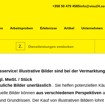
+358 50 479 4585
info@visu24.c
en
Arbeitsproben
Erlebnisse
Artikel
Unternehmen
2.
Dienstleistungen entdecken
service! Illustrative Bilder sind bei der Vermarktu
gl. MwSt. / Stück
liche Bilder unerlässlich
. Sie helfen potenziellen Käu
uelle Bilder können
aus verschiedenen Perspektiven
a
Grundrissen. Der Kauf von illustrativen Bildern lohnt sic