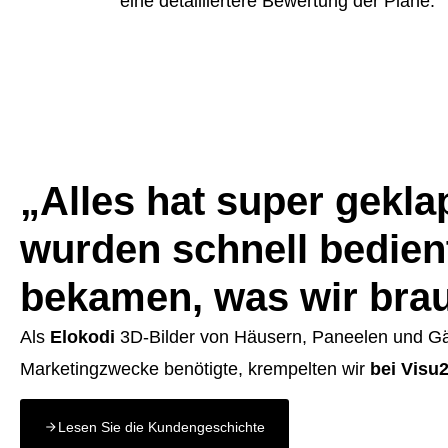
eine detailliertere Bewertung der Pläne.
„Alles hat super gekla
wurden schnell bedien
bekamen, was wir bra
Als
Elokodi
3D-Bilder von Häusern, Paneelen und Gä
Marketingzwecke benötigte, krempelten wir
bei Visu
Lesen Sie die Kundengeschichte