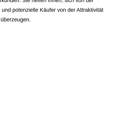
rkunden. Sie helfen Ihnen, sich von der
nd potenzielle Käufer von der Attraktivität
u überzeugen.