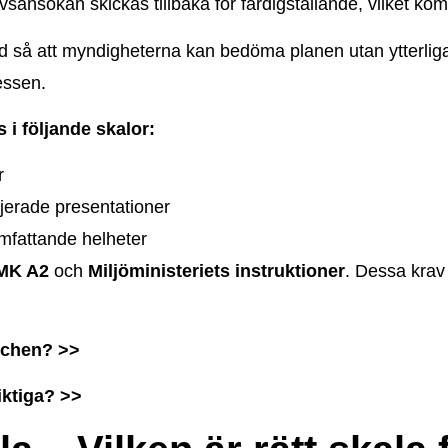
ansökan skickas tillbaka för färdigställande, vilket kom
ad så att myndigheterna kan bedöma planen utan ytterliga
essen.
s i följande skalor:
r
jerade presentationer
mfattande helheter
MK A2
och
Miljöministeriets instruktioner
. Dessa krav 
nschen? >>
iktiga? >>