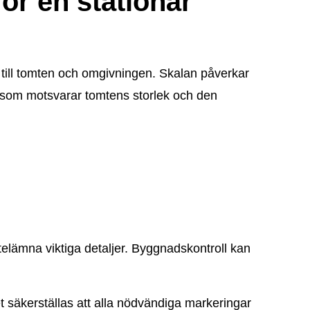
för en stationär
on till tomten och omgivningen. Skalan påverkar
a som motsvarar tomtens storlek och den
 utelämna viktiga detaljer. Byggnadskontroll kan
et säkerställas att alla nödvändiga markeringar