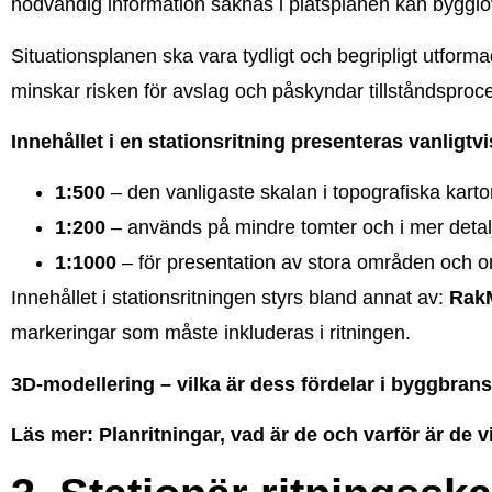
nödvändig information saknas i platsplanen kan bygglovs
Situationsplanen ska vara tydligt och begripligt utform
minskar risken för avslag och påskyndar tillståndsproc
Innehållet i en stationsritning presenteras vanligtvi
1:500
– den vanligaste skalan i topografiska karto
1:200
– används på mindre tomter och i mer detal
1:1000
– för presentation av stora områden och o
Innehållet i stationsritningen styrs bland annat av:
Rak
markeringar som måste inkluderas i ritningen.
3D-modellering – vilka är dess fördelar i byggbra
Läs mer: Planritningar, vad är de och varför är de v