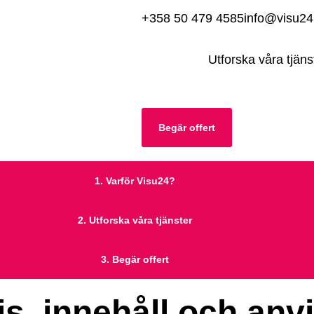
+358 50 479 4585
info@visu2
Utforska våra tjäns
Begär offert
1.
Varför Visu24?
2.
Utforska våra tjänster
3.
Begär offert
is, innehåll och anvi