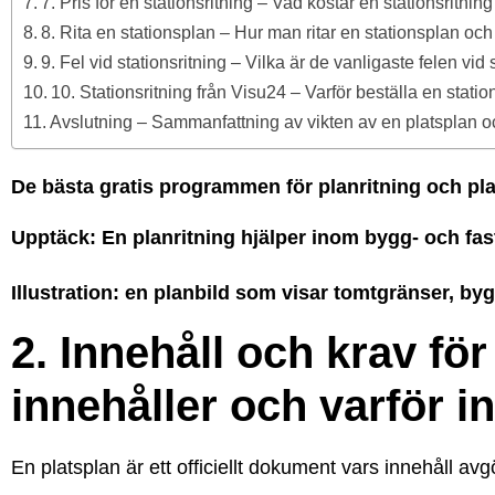
7. Pris för en stationsritning – Vad kostar en stationsritnin
8. Rita en stationsplan – Hur man ritar en stationsplan och
9. Fel vid stationsritning – Vilka är de vanligaste felen vi
10. Stationsritning från Visu24 – Varför beställa en stati
Avslutning – Sammanfattning av vikten av en platsplan o
De bästa gratis programmen för planritning och pla
Upptäck: En planritning hjälper inom bygg- och fa
Illustration: en planbild som visar tomtgränser, b
2. Innehåll och krav för
innehåller och varför in
En platsplan är ett officiellt dokument vars innehåll 