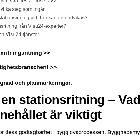
g och vad består priset av?
 vilka steg som ingår
d stationsritning och hur kan de undvikas?
onsritning från Visu24-experter?
ch Visu24-tjänster
nritningsritning >>
stighetsbranschen! >>
yggnad och planmarkeringar.
 en stationsritning – Va
nehållet är viktigt
avgör dess godtagbarhet i bygglovsprocessen. Byggnadsmyn