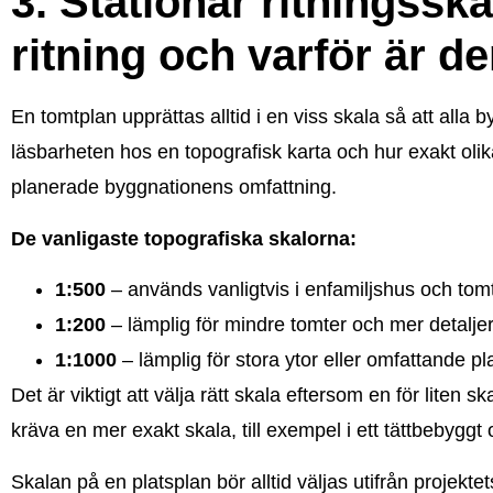
3. Stationär ritningsska
ritning och varför är de
En tomtplan upprättas alltid i en viss skala så att alla
läsbarheten hos en topografisk karta och hur exakt oli
planerade byggnationens omfattning.
De vanligaste topografiska skalorna:
1:500
– används vanligtvis i enfamiljshus och tomt
1:200
– lämplig för mindre tomter och mer detalje
1:1000
– lämplig för stora ytor eller omfattande pl
Det är viktigt att välja rätt skala eftersom en för liten
kräva en mer exakt skala, till exempel i ett tättbebygg
Skalan på en platsplan bör alltid väljas utifrån projekt