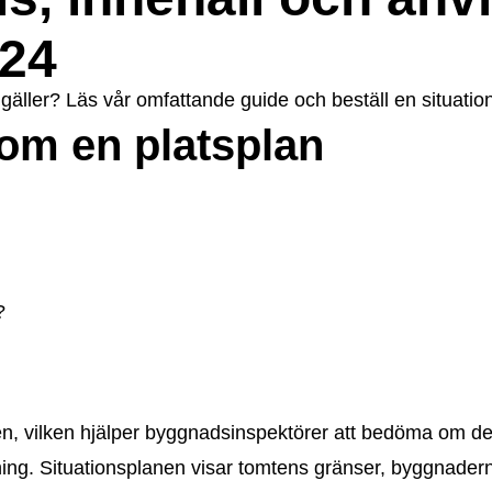
u24
 gäller? Läs vår omfattande guide och beställ en situatio
 om en platsplan
?
sen, vilken hjälper byggnadsinspektörer att bedöma om
g. Situationsplanen visar tomtens gränser, byggnadern