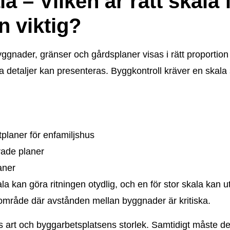
la – Vilken är rätt skala 
n viktig?
 byggnader, gränser och gårdsplaner visas i rätt proporti
ka detaljer kan presenteras. Byggkontroll kräver en skal
planer för enfamiljshus
rade planer
aner
 skala kan göra ritningen otydlig, och en för stor skala kan
t område där avstånden mellan byggnader är kritiska.
ets art och byggarbetsplatsens storlek. Samtidigt måste d