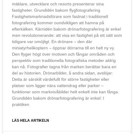
mäklare, utvecklare och resorts presenterar sina
fastigheter. Grundidén bakom flygfotografering
Fastighetsmarknadsförare som fastnat i traditionell
fotografering kommer oundvikligen att hamna på
efterkälken. Kärnidén bakom drönarfotografering är enkel
men revolutionerande: att visa en fastighet på ett sätt som
tidigare var omöjligt. En drönare – den där
miniatyrhelikoptern – öppnar dörrarna till en helt ny vy.
Den flyger högt över motiven och fångar områden och
perspektiv som traditionella fotografiska metoder aldrig
kan nå. Fotografier tagna från marken berättar bara en
del av historien. Drönarbilder, å andra sidan, avslöjar:
Detta är särskilt värdefullt för större fastigheter eller
platser som ligger nära vattendrag eller parker –
funktioner som marknivåbilder helt enkelt inte kan fånga.
Grundidén bakom drönarfotografering är enkel: I
praktiken
LÄS HELA ARTIKELN