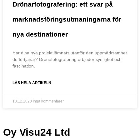
Drönarfotografering: ett svar på
marknadsföringsutmaningarna för
nya destinationer
Har dina nya projekt lämnats utanför den uppmärksamhet
de förtjänar? Dronefotografering erbjuder synlighet och
fascination.
LÄS HELA ARTIKELN
18.12.2023
Inga kommentarer
Oy Visu24 Ltd