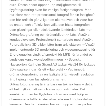
euro. Dessa priser öppnar upp möjligheterna till
flygfotografering även för vanliga fastighetsägare. Men
hur hittar man rätt professionell fotograf för sin fastighet? I
den här artikeln går vi igenom alternativen och visar hur
du snabbt och effektivt kan välja den bästa fotografen –
utan gissningar eller tidskrävande jämförelser. Läs mer:
Drönarfotografering och drönarbilder >> Läs: Visu24s
kundupplevelser: Professionellt samarbete med Visu24:
Fotorealistiska 3D-bilder lyfter fram arkitekturen >>Visu24
implementerade 3D-modellering och videoanpassning för
Energiequelles vindkraftsprojekt för MKB-förfarandet och
landskapskonsekvensbedömningen >> Svenska
Havsporten Karlholm Strand AB tackar Visu24 för lyckade
3D-visualiseringar för ett villaprojekt>> Vad innebär
drönarfotografering av en fastighet? En visuell revolution
är på gång inom fastighetsbranschen.
Drönarfotografering är inte bara en teknisk term – det är
ett helt nytt sätt att se och visa upp fastigheter. Det
innebär att man tar flygfoton och videor med hjälp av
obemannade luftfarkoster utrustade med högkvalitativa
kameror. Den här tekniken har vänt upp och ner på hur