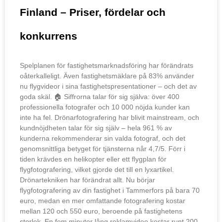
Finland – Priser, fördelar och
konkurrens
Spelplanen för fastighetsmarknadsföring har förändrats
oåterkalleligt. Även fastighetsmäklare på 83% använder
nu flygvideor i sina fastighetspresentationer – och det av
goda skäl. 🏠 Siffrorna talar för sig själva: över 400
professionella fotografer och 10 000 nöjda kunder kan
inte ha fel. Drönarfotografering har blivit mainstream, och
kundnöjdheten talar för sig själv – hela 961 % av
kunderna rekommenderar sin valda fotograf, och det
genomsnittliga betyget för tjänsterna når 4,7/5. Förr i
tiden krävdes en helikopter eller ett flygplan för
flygfotografering, vilket gjorde det till en lyxartikel.
Drönartekniken har förändrat allt. Nu börjar
flygfotografering av din fastighet i Tammerfors på bara 70
euro, medan en mer omfattande fotografering kostar
mellan 120 och 550 euro, beroende på fastighetens
storlek. En fem minuter lång reklamvideo kostar runt 200