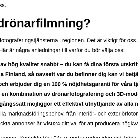
ss.
 drönarfilmning?
fotograferingstjänsterna i regionen. Det är viktigt för os
är är några anledningar till varför du bör välja oss:
av hög kvalitet snabbt – du kan få dina första utskrif
a Finland, så oavsett var du befinner dig kan vi betj
 och erbjuder dig en 100 % nöjdhetsgaranti för våra tj
 en kombination av drönarfotografering och 3D-modell
gångssätt möjliggör ett effektivt utnyttjande av alla
la marknadsföringsbehov, från interiör- och exteriörfoton 
ta annonser är Visu24 ditt val för att producera högkvalit
umpen. Kontakta Visu24s experter redan idag och börja m