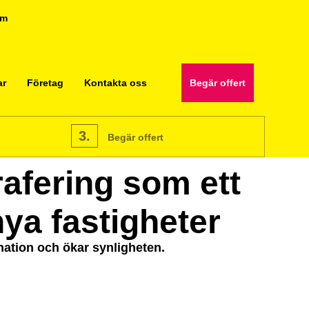
om
ar
Företag
Kontakta oss
Begär offert
3.
Begär offert
rafering som ett
nya fastigheter
ination och ökar synligheten.