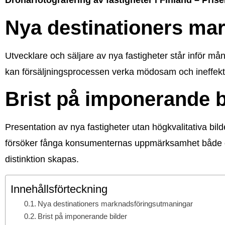
Drönarfotografering av fastigheter i Finland – Pris
Nya destinationers ma
Utvecklare och säljare av nya fastigheter står inför mån
kan försäljningsprocessen verka mödosam och ineffekt
Brist på imponerande b
Presentation av nya fastigheter utan högkvalitativa bild
försöker fånga konsumenternas uppmärksamhet både on
distinktion skapas.
Innehållsförteckning
Nya destinationers marknadsföringsutmaningar
Brist på imponerande bilder