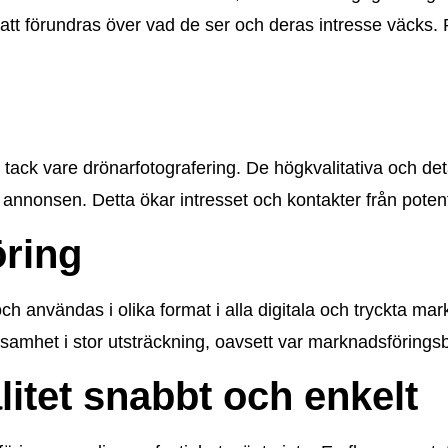
 att förundras över vad de ser och deras intresse väcks. P
tack vare drönarfotografering. De högkvalitativa och detal
å annonsen. Detta ökar intresset och kontakter från potent
öring
ch användas i olika format i alla digitala och tryckta ma
ksamhet i stor utsträckning, oavsett var marknadsföring
litet snabbt och enkelt