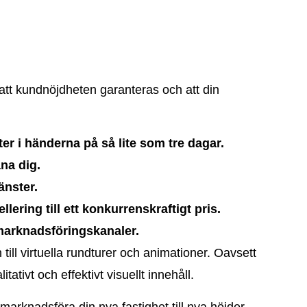
s att kundnöjdheten garanteras och att din
ter i händerna på så lite som tre dagar.
äna dig.
änster.
ering till ett konkurrenskraftigt pris.
 marknadsföringskanaler.
till virtuella rundturer och animationer. Oavsett
ativt och effektivt visuellt innehåll.
arknadsföra din nya fastighet till nya höjder –