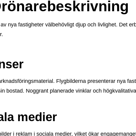
Drönarebeskrivning
 nya fastigheter välbehövligt djup och livlighet. Det erb
r.
nser
marknadsföringsmaterial. Flygbilderna presenterar nya fast
sin bostad. Noggrant planerade vinklar och högkvalitativ
ala medier
der i reklam i sociala medier, vilket ökar engagemanget o