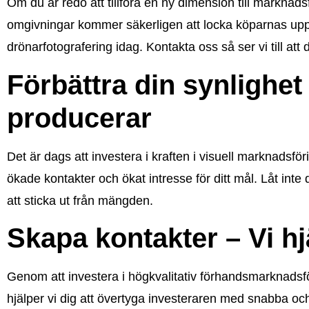
Om du är redo att tillföra en ny dimension till marknads
omgivningar kommer säkerligen att locka köparnas uppm
drönarfotografering idag. Kontakta oss så ser vi till att 
Förbättra din synlighe
producerar
Det är dags att investera i kraften i visuell marknadsförin
ökade kontakter och ökat intresse för ditt mål. Låt inte
att sticka ut från mängden.
Skapa kontakter – Vi hj
Genom att investera i högkvalitativ förhandsmarknadsföri
hjälper vi dig att övertyga investeraren med snabba och ef