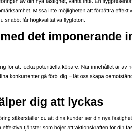
föringen av din nya fastighet, vänta inte. En flygpresentat
ärksamhet. Missa inte möjligheten att förbättra effektiv
du snabbt får högkvalitativa flygfoton.
t med det imponerande in
g för att locka potentiella köpare. När innehållet är av hög
 dina konkurrenter gå förbi dig – låt oss skapa oemotstånd
älper dig att lyckas
ng säkerställer du att dina kunder ser din nya fastighet 
fektiva tjänster som höjer attraktionskraften för din fasti