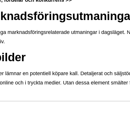
er, fördelar och konkurrens >>
rknadsföringsutmaninga
ga marknadsföringsrelaterade utmaningar i dagsläget. När 
iv.
ilder
er lämnar en potentiell köpare kall. Detaljerat och säljs
line och i tryckta medier. Utan dessa element smälte