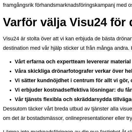
framgångsrik förhandsmarknadsföringskampanj med o
Varför välja Visu24 för
Visu24 är stolta över att vi kan erbjuda de bästa drönar
destination med vår hjälp sticker ut från många andra. H
Vårt erfarna och expertteam levererar material 
Våra skickliga drönarfotografer verkar över hel
Vi sätter kundnöjdhet i centrum för allt vi gör,
Vi erbjuder kostnadseffektiva lösningar: du får
Vår tjänsts flexibla och skräddarsydda tillväga
Dessutom täcker vårt breda utbud av tjänster alla visuel
om det är bostadsmässor, onlinepresentationer eller tryck
Lämna inte marknadsföringen av din nya fastighet åt sl