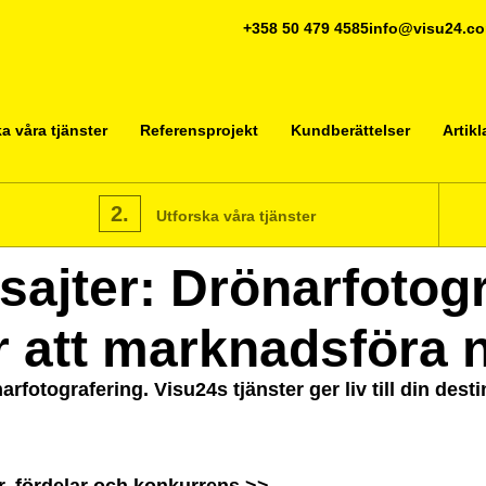
+358 50 479 4585
info@visu24.c
a våra tjänster
Referensprojekt
Kundberättelser
Artikl
2.
Utforska våra tjänster
sajter: Drönarfotog
ör att marknadsföra 
rfotografering. Visu24s tjänster ger liv till din dest