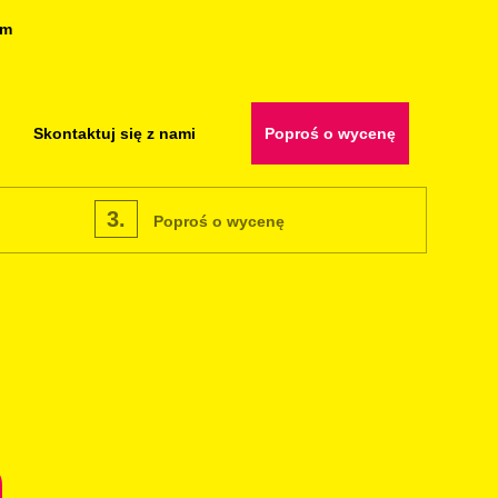
om
Skontaktuj się z nami
Poproś o wycenę
3.
Poproś o wycenę
m