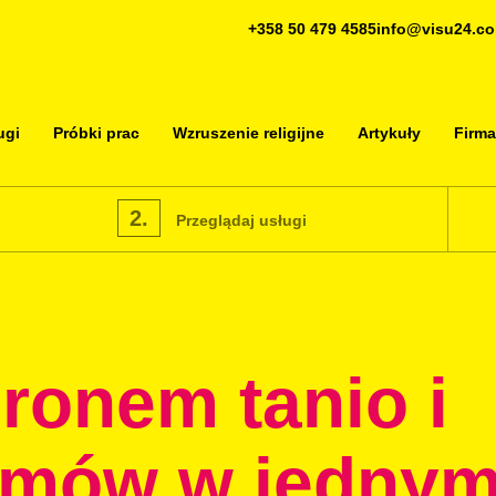
+358 50 479 4585
info@visu24.c
ugi
Próbki prac
Wzruszenie religijne
Artykuły
Firma
2.
Przeglądaj usługi
dronem tanio i
amów w jedny