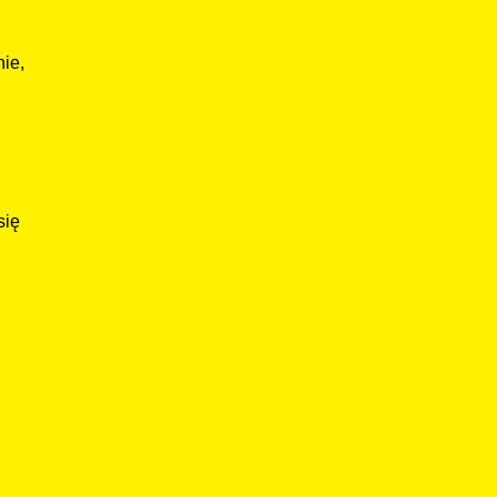
ie,
się