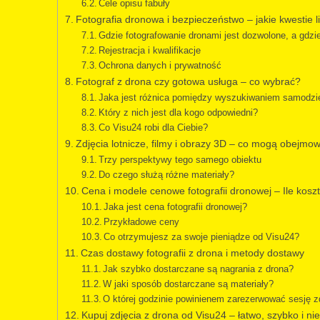
Cele opisu fabuły
Fotografia dronowa i bezpieczeństwo – jakie kwestie 
Gdzie fotografowanie dronami jest dozwolone, a gdzi
Rejestracja i kwalifikacje
Ochrona danych i prywatność
Fotograf z drona czy gotowa usługa – co wybrać?
Jaka jest różnica pomiędzy wyszukiwaniem samodzi
Który z nich jest dla kogo odpowiedni?
Co Visu24 robi dla Ciebie?
Zdjęcia lotnicze, filmy i obrazy 3D – co mogą obejm
Trzy perspektywy tego samego obiektu
Do czego służą różne materiały?
Cena i modele cenowe fotografii dronowej – Ile kosz
Jaka jest cena fotografii dronowej?
Przykładowe ceny
Co otrzymujesz za swoje pieniądze od Visu24?
Czas dostawy fotografii z drona i metody dostawy
Jak szybko dostarczane są nagrania z drona?
W jaki sposób dostarczane są materiały?
O której godzinie powinienem zarezerwować sesję z
Kupuj zdjęcia z drona od Visu24 – łatwo, szybko i n