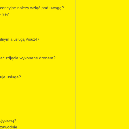
licencyjne należy wziąć pod uwagę?
e nie?
elnym a usługą Visu24?
ować zdjęcia wykonane dronem?
tuje usługa?
djęciową?
iezawodnie