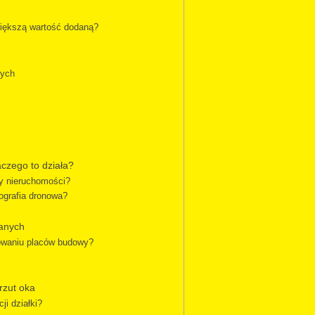
jwiększą wartość dodaną?
nych
czego to działa?
ży nieruchomości?
tografia dronowa?
lanych
rowaniu placów budowy?
 rzut oka
ji działki?