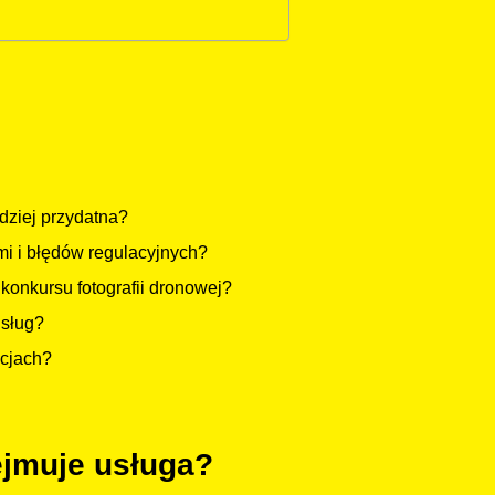
rdziej przydatna?
i i błędów regulacyjnych?
konkursu fotografii dronowej?
usług?
acjach?
ejmuje usługa?