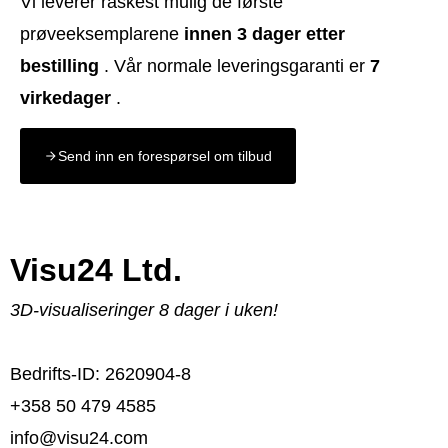
Vi leverer raskest mulig de første
prøveeksemplarene
innen 3 dager etter
bestilling
. Vår normale leveringsgaranti er
7
virkedager
.
Send inn en forespørsel om tilbud
Visu24 Ltd.
3D-visualiseringer 8 dager i uken!
Bedrifts-ID: 2620904-8
+358 50 479 4585
info@visu24.com