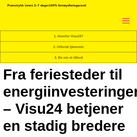
Prøvetrykk innen 3–7 dager
100% fornøydhetsgaranti
1. Hvorfor Visu24?
2. Utforsk tjenester
3. Be om et tilbud
Fra feriesteder til
energiinvesteringe
– Visu24 betjener
en stadig bredere