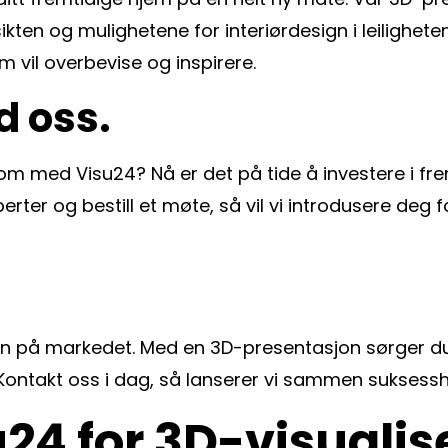
sikten og mulighetene for interiørdesign i leilighet
m vil overbevise og inspirere.
d oss.
iendom med Visu24? Nå er det på tide å investere i 
sperter og bestill et møte, så vil vi introdusere d
en på markedet. Med en 3D-presentasjon sørger du 
Kontakt oss i dag, så lanserer vi sammen suksesshi
u24 for 3D-visualis