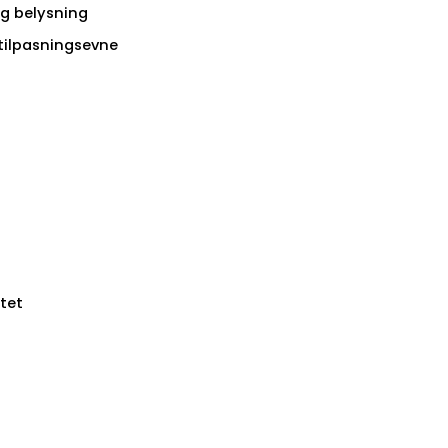
g belysning
tilpasningsevne
itet