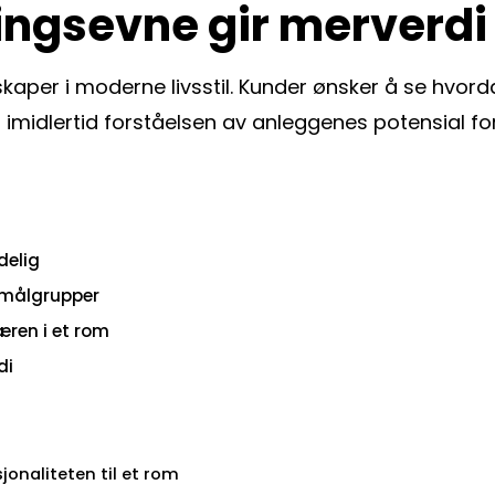
ningsevne gir merverdi
genskaper i moderne livsstil. Kunder ønsker å se hv
midlertid forståelsen av anleggenes potensial forb
delig
e målgrupper
æren i et rom
di
jonaliteten til et rom