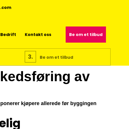
4.com
Bedrift
Kontakt oss
Be om et tilbud
3.
Be om et tilbud
rkedsføring av
onerer kjøpere allerede før byggingen
elig