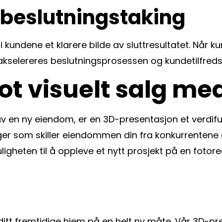
i beslutningstaking
 kundene et klarere bilde av sluttresultatet. Når 
 akselereres beslutningsprosessen og kundetilfreds
mot visuelt salg me
v en ny eiendom, er en 3D-presentasjon et verdifu
r som skiller eiendommen din fra konkurrentene og 
igheten til å oppleve et nytt prosjekt på en fotor
e ditt fremtidige hjem på en helt ny måte. Vår 3D-p