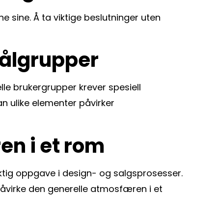
e sine. Å ta viktige beslutninger uten
målgrupper
e brukergrupper krever spesiell
 ulike elementer påvirker
en i et rom
iktig oppgave i design- og salgsprosesser.
påvirke den generelle atmosfæren i et