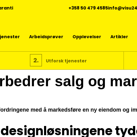
aranti
+358 50 479 4585
info@visu2
tjenester
Arbeidsprøver
Opplevelser
Artikler
2.
Utforsk tjenester
rbedrer salg og ma
ordringene med å markedsføre en ny eiendom og imp
designløsningene tyd