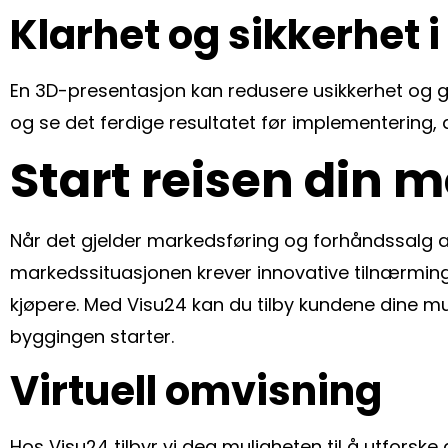
Klarhet og sikkerhet 
En 3D-presentasjon kan redusere usikkerhet og gi
og se det ferdige resultatet før implementering,
Start reisen din 
Når det gjelder markedsføring og forhåndssalg a
markedssituasjonen krever innovative tilnærminge
kjøpere. Med Visu24 kan du tilby kundene dine mul
byggingen starter.
Virtuell omvisning
Hos Visu24 tilbyr vi deg muligheten til å utforsk