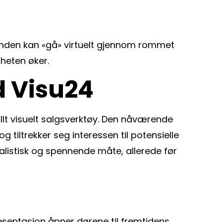
kunden kan «gå» virtuelt gjennom rommet
heten øker.
d Visu24
llt visuelt salgsverktøy. Den nåværende
tiltrekker seg interessen til potensielle
ealistisk og spennende måte, allerede før
resentasjon åpner dørene til fremtidens