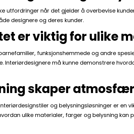
ke utfordringer når det gjelder å overbevise kunden
både designere og deres kunder.
t er viktig for ulike 
arnefamilier, funksjonshemmede og andre spesiell
. Interiørdesignere må kunne demonstrere hvordan
ysning skaper atmosfær
nteriørdesignstiler og belysningsløsninger er en v
 hvordan ulike materialer, farger og belysning kan 