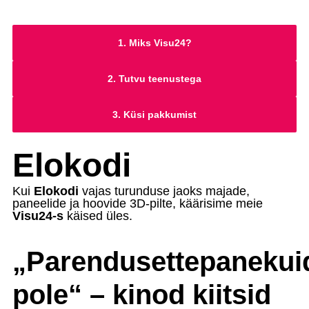
1. Miks Visu24?
2. Tutvu teenustega
3. Küsi pakkumist
Elokodi
Kui
Elokodi
vajas turunduse jaoks majade,
paneelide ja hoovide 3D-pilte, käärisime meie
Visu24-s
käised üles.
„Parendusettepanekui
pole“ – kinod kiitsid