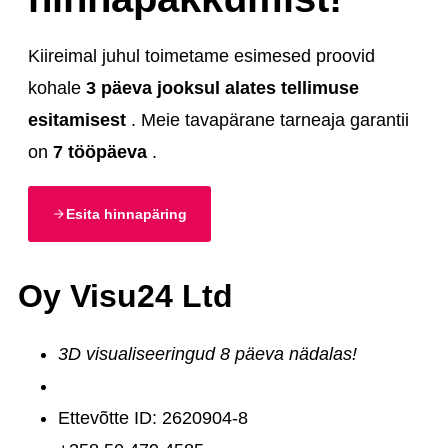
Kiireimal juhul toimetame esimesed proovid
kohale
3 päeva jooksul alates tellimuse
esitamisest
. Meie tavapärane tarneaja garantii
on
7 tööpäeva
.
Esita hinnapäring
Oy Visu24 Ltd
3D visualiseeringud 8 päeva nädalas!
Ettevõtte ID: 2620904-8