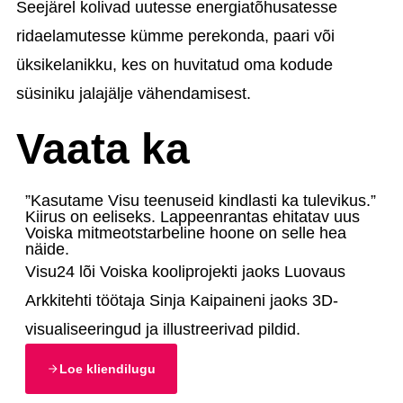
Seejärel kolivad uutesse energiatõhusatesse
ridaelamutesse kümme perekonda, paari või
üksikelanikku, kes on huvitatud oma kodude
süsiniku jalajälje vähendamisest.
Vaata ka
”Kasutame Visu teenuseid kindlasti ka tulevikus.”
Kiirus on eeliseks. Lappeenrantas ehitatav uus
Voiska mitmeotstarbeline hoone on selle hea
näide.
Visu24 lõi Voiska kooliprojekti jaoks Luovaus
Arkkitehti töötaja Sinja Kaipaineni jaoks 3D-
visualiseeringud ja illustreerivad pildid.
Loe kliendilugu