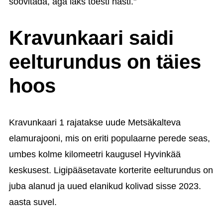
soovitada, aga läks tõesti hästi."
Kravunkaari saidi
eelturundus on täies
hoos
Kravunkaari 1 rajatakse uude Metsäkalteva
elamurajooni, mis on eriti populaarne perede seas,
umbes kolme kilomeetri kaugusel Hyvinkää
keskusest. Ligipääsetavate korterite eelturundus on
juba alanud ja uued elanikud kolivad sisse 2023.
aasta suvel.