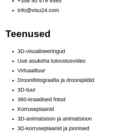
+358 50 479 4585
info@visu24.com
Teenused
3D-visualiseeringud
Uue asukoha tutvustusvideo
Virtuaaltuur
Droonifotograafia ja droonipildid
3D-tuur
360-kraadised fotod
Korruseplaanid
3D-animatsioon ja animatsioon
3D-korruseplaanid ja joonised