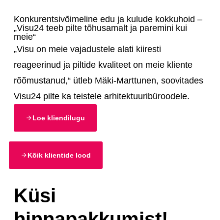
Konkurentsivõimeline edu ja kulude kokkuhoid –
„Visu24 teeb pilte tõhusamalt ja paremini kui
meie“
„Visu on meie vajadustele alati kiiresti
reageerinud ja piltide kvaliteet on meie kliente
rõõmustanud,“ ütleb Mäki-Marttunen, soovitades
Visu24 pilte ka teistele arhitektuuribüroodele.
Loe kliendilugu
Kõik klientide lood
Küsi
hinnapakkumist!