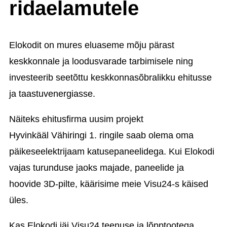
ridaelamutele
Elokodit on mures eluaseme mõju pärast
keskkonnale ja loodusvarade tarbimisele ning
investeerib seetõttu keskkonnasõbralikku ehitusse
ja taastuvenergiasse.
Näiteks ehitusfirma uusim projekt
Hyvinkääl
Vähiringi 1. ringile
saab olema oma
päikeseelektrijaam katusepaneelidega. Kui Elokodi
vajas turunduse jaoks majade, paneelide ja
hoovide 3D-pilte, käärisime meie Visu24-s käised
üles.
Kas Elokodi jäi Visu24 teenuse ja lõpptootega