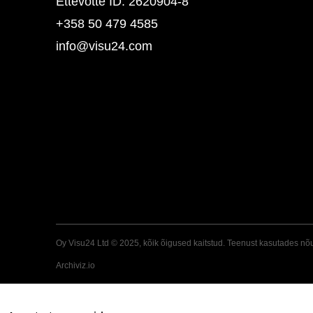
Ettevõtte ID: 2620904-8
+358 50 479 4585
info@visu24.com
Oy Visu24 Ltd © 2025, kõik õigused kaitstud. Teenust kasutades nõ
Archiviz.io