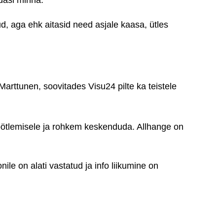
edasi minna.
tud, aga ehk aitasid need asjale kaasa, ütles
-Marttunen, soovitades Visu24 pilte ka teistele
 töötlemisele ja rohkem keskenduda. Allhange on
le on alati vastatud ja info liikumine on