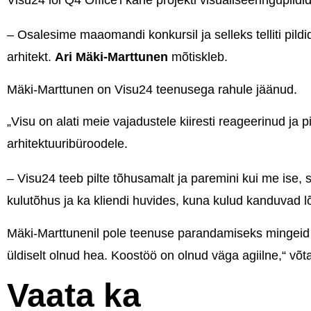
Visu24 lõi Q4 Office'i kahe projekti visualiseeringupildi
– Osalesime maaomandi konkursil ja selleks telliti pildi
arhitekt.
Ari Mäki-Marttunen
mõtiskleb.
Mäki-Marttunen on Visu24 teenusega rahule jäänud.
„Visu on alati meie vajadustele kiiresti reageerinud ja 
arhitektuuribüroodele.
– Visu24 teeb pilte tõhusamalt ja paremini kui me ise,
kulutõhus ja ka kliendi huvides, kuna kulud kanduvad l
Mäki-Marttunenil pole teenuse parandamiseks mingeid soo
üldiselt olnud hea. Koostöö on olnud väga agiilne,“ võt
Vaata ka