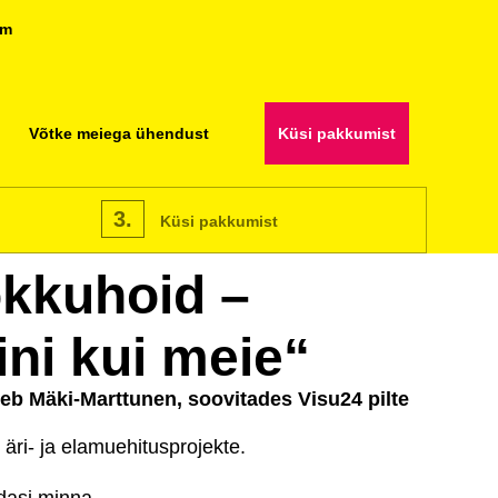
om
Võtke meiega ühendust
Küsi pakkumist
3.
Küsi pakkumist
okkuhoid –
ini kui meie“
tleb Mäki-Marttunen, soovitades Visu24 pilte
äri- ja elamuehitusprojekte.