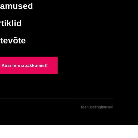
lamused
tiklid
ttevõte
Küsi hinnapakkumist!
Teenusetingimused