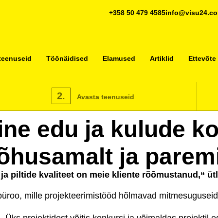
+358 50 479 4585
info@visu24.c
teenuseid
Töönäidised
Elamused
Artiklid
Ettevõte
2.
Avasta teenuseid
ne edu ja kulude k
tõhusamalt ja parem
 ja piltide kvaliteet on meie kliente rõõmustanud,“ ü
büroo, mille projekteerimistööd hõlmavad mitmesuguseid 