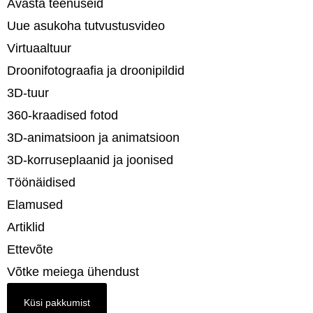
Avasta teenuseid
Uue asukoha tutvustusvideo
Virtuaaltuur
Droonifotograafia ja droonipildid
3D-tuur
360-kraadised fotod
3D-animatsioon ja animatsioon
3D-korruseplaanid ja joonised
Töönäidised
Elamused
Artiklid
Ettevõte
Võtke meiega ühendust
Küsi pakkumist