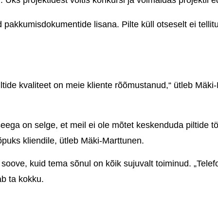
d. Üks projektidest võitis konkursi ja võimaldas projektil 
d pakkumisdokumentide lisana. Pilte küll otseselt ei telli
piltide kvaliteet on meie kliente rõõmustanud,“ ütleb Mäki
 seega on selge, et meil ei ole mõtet keskenduda piltide
õpuks kliendile, ütleb Mäki-Marttunen.
ve, kuid tema sõnul on kõik sujuvalt toiminud. „Telefoni
ab ta kokku.