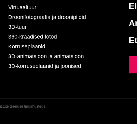
E
Virtuaaltuur
Droonifotograafia ja droonipildid
Ar
3D-tuur
360-kraadised fotod
E
Korruseplaanid
3D-animatsioon ja animatsioon
3D-korruseplaanid ja joonised
ustute teenuse tingimustega.