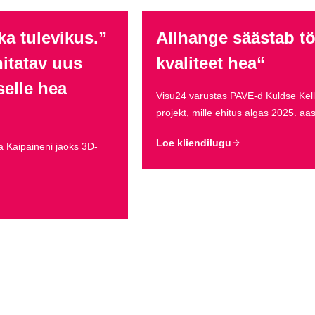
ka tulevikus.”
Allhange säästab töö
hitatav uus
kvaliteet hea“
elle hea
Visu24 varustas PAVE-d Kuldse Kella
projekt, mille ehitus algas 2025. aas
Loe kliendilugu
ja Kaipaineni jaoks 3D-