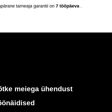
apärane tarneaja garantii on
7 tööpäeva
.
õtke meiega ühendust
öönäidised