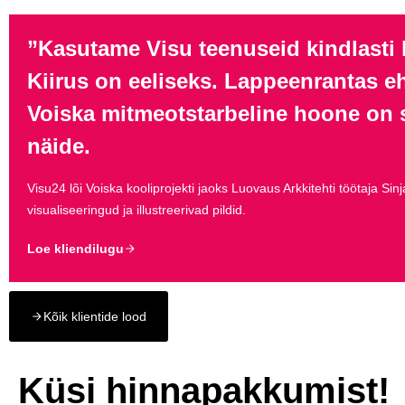
”Kasutame Visu teenuseid kindlasti 
Kiirus on eeliseks. Lappeenrantas e
Voiska mitmeotstarbeline hoone on s
näide.
Visu24 lõi Voiska kooliprojekti jaoks Luovaus Arkkitehti töötaja Sin
visualiseeringud ja illustreerivad pildid.
Loe kliendilugu
Kõik klientide lood
Küsi hinnapakkumist!