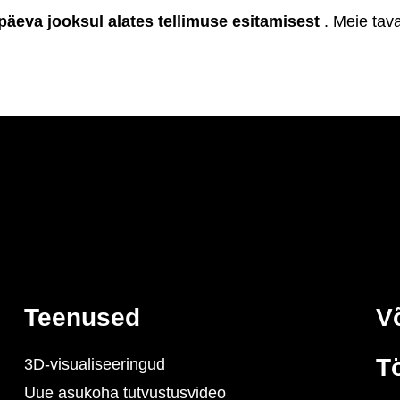
päeva jooksul alates tellimuse esitamisest
. Meie tav
Teenused
V
T
3D-visualiseeringud
Uue asukoha tutvustusvideo