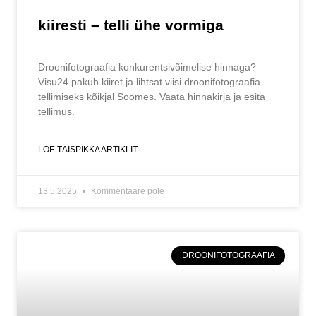
kiiresti – telli ühe vormiga
Droonifotograafia konkurentsivõimelise hinnaga?
Visu24 pakub kiiret ja lihtsat viisi droonifotograafia
tellimiseks kõikjal Soomes. Vaata hinnakirja ja esita
tellimus.
LOE TÄISPIKKA ARTIKLIT
13.5.2025
Kommentaare pole
DROONIFOTOGRAAFIA