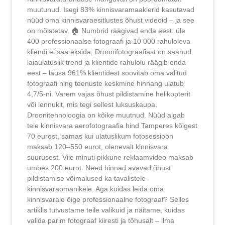
muutunud. Isegi 83% kinnisvaramaaklerid kasutavad
nüüd oma kinnisvaraesitlustes õhust videoid – ja see
on mõistetav. 🏠 Numbrid räägivad enda eest: üle
400 professionaalse fotograafi ja 10 000 rahuloleva
kliendi ei saa eksida. Droonifotograafiast on saanud
laiaulatuslik trend ja klientide rahulolu räägib enda
eest – lausa 961% klientidest soovitab oma valitud
fotograafi ning teenuste keskmine hinnang ulatub
4,7/5-ni. Varem vajas õhust pildistamine helikopterit
või lennukit, mis tegi sellest luksuskaupa.
Droonitehnoloogia on kõike muutnud. Nüüd algab
teie kinnisvara aerofotograafia hind Tamperes kõigest
70 eurost, samas kui ulatuslikum fotosessioon
maksab 120–550 eurot, olenevalt kinnisvara
suurusest. Viie minuti pikkune reklaamvideo maksab
umbes 200 eurot. Need hinnad avavad õhust
pildistamise võimalused ka tavalistele
kinnisvaraomanikele. Aga kuidas leida oma
kinnisvarale õige professionaalne fotograaf? Selles
artiklis tutvustame teile valikuid ja näitame, kuidas
valida parim fotograaf kiiresti ja tõhusalt – ilma