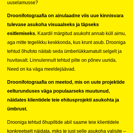
uuselamusse?
Droonifotograafia on ainulaadne viis uue kinnisvara
tulevase asukoha visuaalseks ja täpseks
esitlemiseks.
Kaardil märgitud asukoht annab küll aimu,
aga mitte tegelikku keskkonda, kus krunt asub. Drooniga
tehtud õhufoto näitab seda ümberlükkamatult selgelt ja
huvitavalt. Linnulennult tehtud pilte on põnev uurida.
Need on ka väga meeldejäävad.
Droonifotograafia on meetod, mis on uute projektide
eelturunduses väga populaarseks muutunud,
näidates klientidele teie ehitusprojekti asukohta ja
ümbrust.
Drooniga tehtud õhupiltide abil saame teie klientidele
konkreetselt näidata, miks te just selle asukoha valisite –