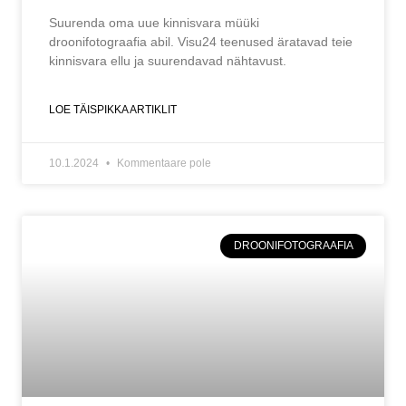
Suurenda oma uue kinnisvara müüki
droonifotograafia abil. Visu24 teenused äratavad teie
kinnisvara ellu ja suurendavad nähtavust.
LOE TÄISPIKKA ARTIKLIT
10.1.2024
Kommentaare pole
DROONIFOTOGRAAFIA