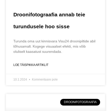
Droonifotograafia annab teie
turundusele hoo sisse
Turunda oma uut kinnisvara Visu24 droonipiltide abil
tõhusamalt. Kogege visuaalset efekti, mis võib
oluliselt kaasatust suurendada.
LOE TÄISPIKKA ARTIKLIT
10.1.2024
Kommentaare pole
DROONIFOTOGRAAFIA