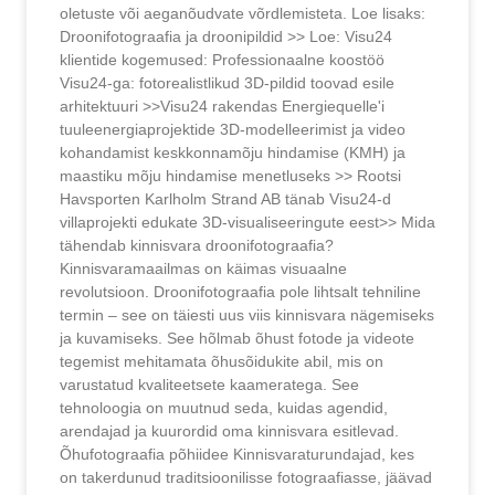
oletuste või aeganõudvate võrdlemisteta. Loe lisaks:
Droonifotograafia ja droonipildid >> Loe: Visu24
klientide kogemused: Professionaalne koostöö
Visu24-ga: fotorealistlikud 3D-pildid toovad esile
arhitektuuri >>Visu24 rakendas Energiequelle'i
tuuleenergiaprojektide 3D-modelleerimist ja video
kohandamist keskkonnamõju hindamise (KMH) ja
maastiku mõju hindamise menetluseks >> Rootsi
Havsporten Karlholm Strand AB tänab Visu24-d
villaprojekti edukate 3D-visualiseeringute eest>> Mida
tähendab kinnisvara droonifotograafia?
Kinnisvaramaailmas on käimas visuaalne
revolutsioon. Droonifotograafia pole lihtsalt tehniline
termin – see on täiesti uus viis kinnisvara nägemiseks
ja kuvamiseks. See hõlmab õhust fotode ja videote
tegemist mehitamata õhusõidukite abil, mis on
varustatud kvaliteetsete kaameratega. See
tehnoloogia on muutnud seda, kuidas agendid,
arendajad ja kuurordid oma kinnisvara esitlevad.
Õhufotograafia põhiidee Kinnisvaraturundajad, kes
on takerdunud traditsioonilisse fotograafiasse, jäävad