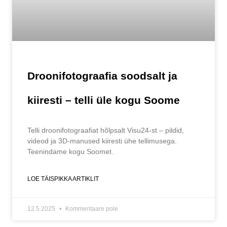
Droonifotograafia soodsalt ja
kiiresti – telli üle kogu Soome
Telli droonifotograafiat hõlpsalt Visu24-st – pildid,
videod ja 3D-manused kiiresti ühe tellimusega.
Teenindame kogu Soomet.
LOE TÄISPIKKA ARTIKLIT
12.5.2025
Kommentaare pole