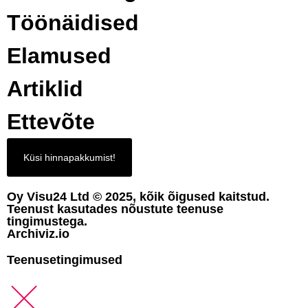
Töönäidised
Elamused
Artiklid
Ettevõte
Küsi hinnapakkumist!
Oy Visu24 Ltd © 2025, kõik õigused kaitstud.
Teenust kasutades nõustute teenuse
tingimustega.
Archiviz.io
Teenusetingimused