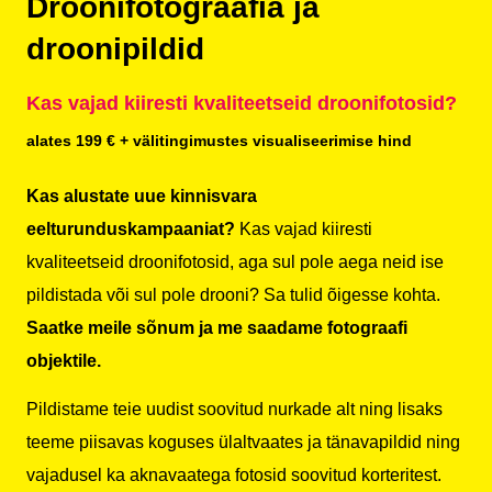
Droonifotograafia ja
droonipildid
Kas vajad kiiresti kvaliteetseid droonifotosid?
alates 199 € + välitingimustes visualiseerimise hind
Kas alustate uue kinnisvara
eelturunduskampaaniat?
Kas vajad kiiresti
kvaliteetseid droonifotosid, aga sul pole aega neid ise
pildistada või sul pole drooni? Sa tulid õigesse kohta.
Saatke meile sõnum ja me saadame fotograafi
objektile.
Pildistame teie uudist soovitud nurkade alt ning lisaks
teeme piisavas koguses ülaltvaates ja tänavapildid ning
vajadusel ka aknavaatega fotosid soovitud korteritest.