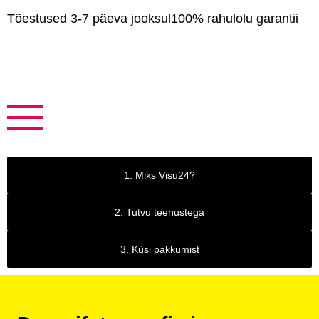
Tõestused 3-7 päeva jooksul
100% rahulolu garantii
1. Miks Visu24?
2. Tutvu teenustega
3. Küsi pakkumist