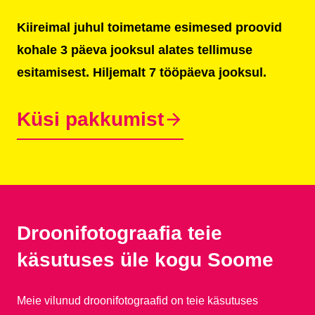
Kiireimal juhul toimetame esimesed proovid
kohale 3 päeva jooksul alates tellimuse
esitamisest. Hiljemalt 7 tööpäeva jooksul.
Küsi pakkumist
Droonifotograafia teie
käsutuses üle kogu Soome
Meie vilunud droonifotograafid on teie käsutuses