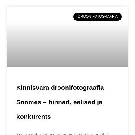
DROONIFOTOGRAAFIA
Kinnisvara droonifotograafia
Soomes – hinnad, eelised ja
konkurents
Kinnisvaraturunduse mänguväli on pöördumatult