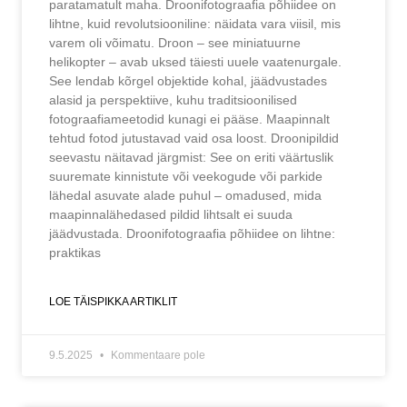
paratamatult maha. Droonifotograafia põhiidee on
lihtne, kuid revolutsiooniline: näidata vara viisil, mis
varem oli võimatu. Droon – see miniatuurne
helikopter – avab uksed täiesti uuele vaatenurgale.
See lendab kõrgel objektide kohal, jäädvustades
alasid ja perspektiive, kuhu traditsioonilised
fotograafiameetodid kunagi ei pääse. Maapinnalt
tehtud fotod jutustavad vaid osa loost. Droonipildid
seevastu näitavad järgmist: See on eriti väärtuslik
suuremate kinnistute või veekogude või parkide
lähedal asuvate alade puhul – omadused, mida
maapinnalähedased pildid lihtsalt ei suuda
jäädvustada. Droonifotograafia põhiidee on lihtne:
praktikas
LOE TÄISPIKKA ARTIKLIT
9.5.2025
Kommentaare pole