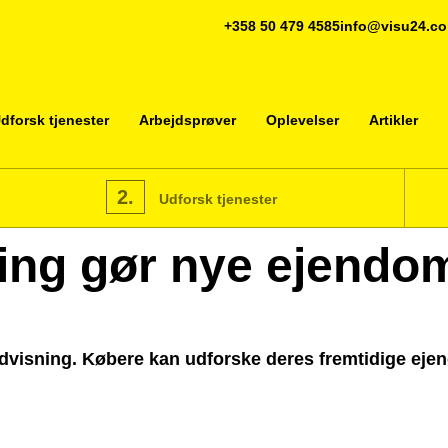
+358 50 479 4585
info@visu24.c
dforsk tjenester
Arbejdsprøver
Oplevelser
Artikler
2.
Udforsk tjenester
ning gør nye ejend
ndvisning. Købere kan udforske deres fremtidige eje