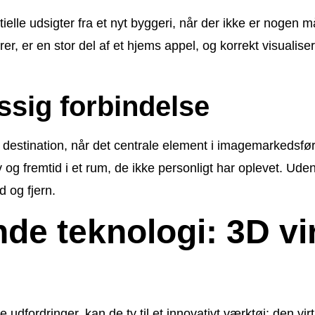
ntielle udsigter fra et nyt byggeri, når der ikke er noge
, er en stor del af et hjems appel, og korrekt visualise
sig forbindelse
estination, når det centrale element i imagemarkedsfør
v og fremtid i et rum, de ikke personligt har oplevet. Ud
d og fjern.
nde teknologi: 3D vi
dfordringer, kan de ty til et innovativt værktøj: den vi