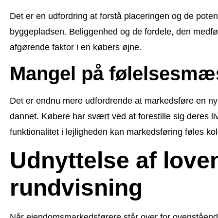
Det er en udfordring at forstå placeringen og de pote
byggepladsen. Beliggenhed og de fordele, den medfører
afgørende faktor i en købers øjne.
Mangel på følelsesmæs
Det er endnu mere udfordrende at markedsføre en ny d
dannet. Købere har svært ved at forestille sig deres li
funktionalitet i lejligheden kan markedsføring føles kol
Udnyttelse af love
rundvisning
Når ejendomsmarkedsførere står over for ovenstående u