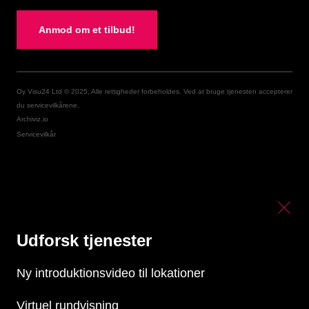
Anmod om et tilbud!
Oy Visu24 Ltd © 2025, Alle rettigheder forbeholdes. Ved at bruge tjenesten accepterer
du servicevilkårene.
Archiviz.io
Servicevilkår
Udforsk tjenester
Ny introduktionsvideo til lokationer
Virtuel rundvisning