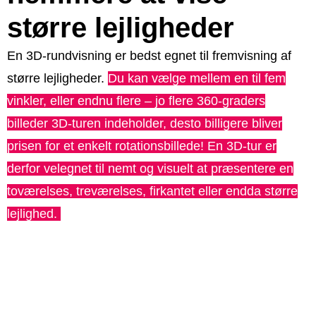
større lejligheder
En 3D-rundvisning er bedst egnet til fremvisning af
større lejligheder.
Du kan vælge mellem en til fem
vinkler, eller endnu flere – jo flere 360-graders
billeder 3D-turen indeholder, desto billigere bliver
prisen for et enkelt rotationsbillede! En 3D-tur er
derfor velegnet til nemt og visuelt at præsentere en
toværelses, treværelses, firkantet eller endda større
lejlighed.