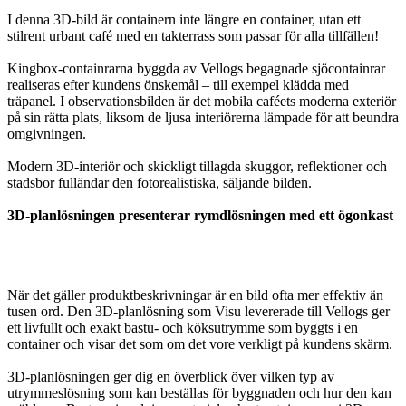
I denna 3D-bild är containern inte längre en container, utan ett
stilrent urbant café med en takterrass som passar för alla tillfällen!
Kingbox-containrarna byggda av Vellogs begagnade sjöcontainrar
realiseras efter kundens önskemål – till exempel klädda med
träpanel. I observationsbilden är det mobila caféets moderna exteriör
på sin rätta plats, liksom de ljusa interiörerna lämpade för att beundra
omgivningen.
Modern 3D-interiör och skickligt tillagda skuggor, reflektioner och
stadsbor fulländar den fotorealistiska, säljande bilden.
3D-planlösningen presenterar rymdlösningen med ett ögonkast
När det gäller produktbeskrivningar är en bild ofta mer effektiv än
tusen ord. Den 3D-planlösning som Visu levererade till Vellogs ger
ett livfullt och exakt bastu- och köksutrymme som byggts i en
container och visar det som om det vore verkligt på kundens skärm.
3D-planlösningen ger dig en överblick över vilken typ av
utrymmeslösning som kan beställas för byggnaden och hur den kan