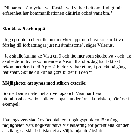
”Ni har också mycket väl förstått vad vi har bett om. Enligt min
erfarenhet har kommunikationen därifrån också varit bra."
Skolklass 9 och uppåt
"Inga problem eller dilemman dyker upp, och inga konstruktiva
förslag till förbättringar just nu åtminstone", säger Valerius.
"Jag skulle kunna ge Visu en 9 och lite mer som skolbetyg - och jag
skulle definitivt rekommendera Visu till andra. Jag har faktiskt
rekommenderat det! Apropå bilder, vi har ett nytt projekt på gång
här snart. Skulle du kunna göra bilder till den?"
Möjligheter att synas med stilren exteriör
Som ett samarbete mellan Vellogs och Visu har flera
utomhusobservationsbilder skapats under årets kundskap, här är ett
exempel:
I Vellogs verkstad är sjöcontainern utgångspunkten för många
möjligheter, vars högkvalitativa visualisering för potentiella kunder
är viktig, särskilt i slutskedet av säljfrämjande åtgärder.