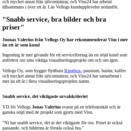
och mycket annat från sjöcontainrar, och Visu24 har arbetat
tillsammans i över ett år. Läs Vellogs kundupplevelse nedanför.
"Snabb service, bra bilder och bra
priser"
Joonas Valerius från Vellogs Oy har rekommenderat Visu i mer
än ett år som kund
Ingenting är mer givande för ett serviceföretag än en nöjd kund som
anförtror oss sina viktiga visualiseringsprojekt om och om igen.
Vellogs Oy, som bygger flyttbara
Kingbox-
pausrum, bastur, kaféer
och mycket annat från sjöcontainrar, och Visu24 har samarbetat i
mer än ett år i flera visualiseringsprojekts namn.
Snabb service, det viktigaste urvalskriteriet
VD för Vellogs
Jonas Valerius
svarar på en telefonenkät och är
ganska nöjd med de projekt som gjorts med Visu.
”Ni har snabb service, det är det viktigaste för oss. Priset är också
passande, och bilderna är förstås också bra."