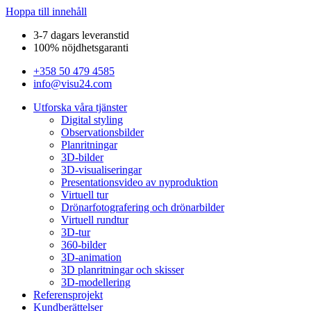
Hoppa till innehåll
3-7 dagars leveranstid
100% nöjdhetsgaranti
+358 50 479 4585
info@visu24.com
Utforska våra tjänster
Digital styling
Observationsbilder
Planritningar
3D-bilder
3D-visualiseringar
Presentationsvideo av nyproduktion
Virtuell tur
Drönarfotografering och drönarbilder
Virtuell rundtur
3D-tur
360-bilder
3D-animation
3D planritningar och skisser
3D-modellering
Referensprojekt
Kundberättelser