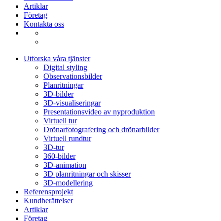
Artiklar
Företag
Kontakta oss
Utforska våra tjänster
Digital styling
Observationsbilder
Planritningar
3D-bilder
3D-visualiseringar
Presentationsvideo av nyproduktion
Virtuell tur
Drönarfotografering och drönarbilder
Virtuell rundtur
3D-tur
360-bilder
3D-animation
3D planritningar och skisser
3D-modellering
Referensprojekt
Kundberättelser
Artiklar
Företag