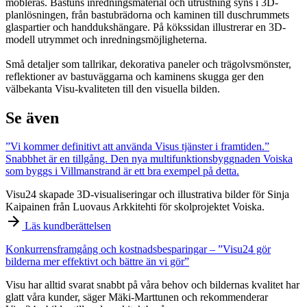
möbleras. Bastuns inredningsmaterial och utrustning syns i 3D-
planlösningen, från bastubrädorna och kaminen till duschrummets
glaspartier och handdukshängare. På kökssidan illustrerar en 3D-
modell utrymmet och inredningsmöjligheterna.
Små detaljer som tallrikar, dekorativa paneler och trägolvsmönster,
reflektioner av bastuväggarna och kaminens skugga ger den
välbekanta Visu-kvaliteten till den visuella bilden.
Se även
”Vi kommer definitivt att använda Visus tjänster i framtiden.”
Snabbhet är en tillgång. Den nya multifunktionsbyggnaden Voiska
som byggs i Villmanstrand är ett bra exempel på detta.
Visu24 skapade 3D-visualiseringar och illustrativa bilder för Sinja
Kaipainen från Luovaus Arkkitehti för skolprojektet Voiska.
Läs kundberättelsen
Konkurrensframgång och kostnadsbesparingar – ”Visu24 gör
bilderna mer effektivt och bättre än vi gör”
Visu har alltid svarat snabbt på våra behov och bildernas kvalitet har
glatt våra kunder, säger Mäki-Marttunen och rekommenderar