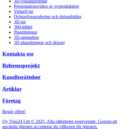
3D-visualiseringar
Presentationsvideo av nyproduktion
Virtuell tur
Drönarfotografering och drönarbilder
3D-tur
360-bilder
Planritningar
3D-animation
3D planritningar och skisser
Kontakta oss
Referensprojekt
Kundberättelser
Artiklar
Företag
Begär offert!
Oy Visu24 Ltd © 2025, Alla rättigheter reserverade. Genom att
använda tjänsten accepterar du villkoren för tjänsten.