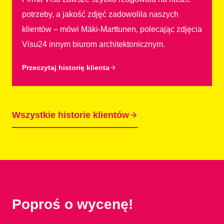
potrzeby, a jakość zdjęć zadowoliła naszych
klientów – mówi Mäki-Marttunen, polecając zdjęcia
Visu24 innym biurom architektonicznym.
Przeczytaj historię klienta
Wszystkie historie klientów
Poproś o wycenę!