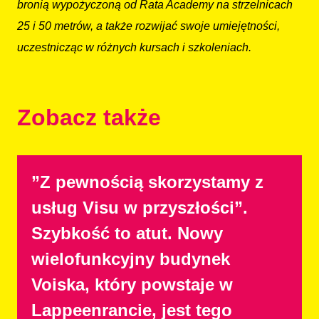
bronią wypożyczoną od Rata Academy na strzelnicach
25 i 50 metrów, a także rozwijać swoje umiejętności,
uczestnicząc w różnych kursach i szkoleniach.
Zobacz także
”Z pewnością skorzystamy z
usług Visu w przyszłości”.
Szybkość to atut. Nowy
wielofunkcyjny budynek
Voiska, który powstaje w
Lappeenrancie, jest tego