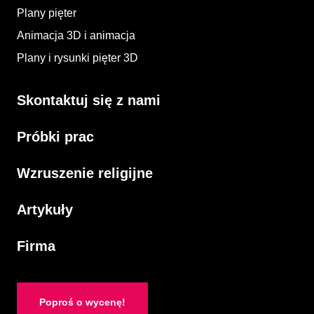
Plany pięter
Animacja 3D i animacja​
Plany i rysunki pięter 3D​
Skontaktuj się z nami
Próbki prac
Wzruszenie religijne
Artykuły
Firma
Poproś o wycenę!