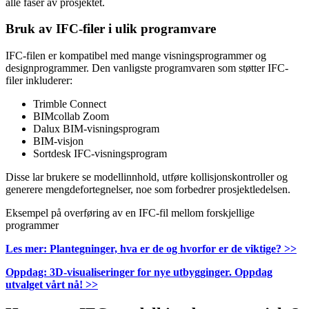
alle faser av prosjektet.
Bruk av IFC-filer i ulik programvare
IFC-filen er kompatibel med mange visningsprogrammer og
designprogrammer. Den vanligste programvaren som støtter IFC-
filer inkluderer:
Trimble Connect
BIMcollab Zoom
Dalux BIM-visningsprogram
BIM-visjon
Sortdesk IFC-visningsprogram
Disse lar brukere se modellinnhold, utføre kollisjonskontroller og
generere mengdefortegnelser, noe som forbedrer prosjektledelsen.
Eksempel på overføring av en IFC-fil mellom forskjellige
programmer
Les mer: Plantegninger, hva er de og hvorfor er de viktige? >>
Oppdag: 3D-visualiseringer for nye utbygginger. Oppdag
utvalget vårt nå! >>