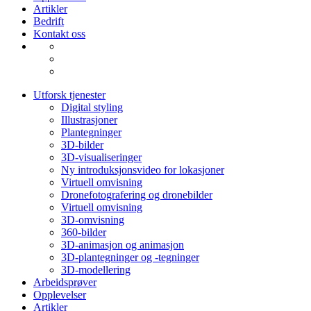
Artikler
Bedrift
Kontakt oss
Utforsk tjenester
Digital styling
Illustrasjoner
Plantegninger
3D-bilder
3D-visualiseringer
Ny introduksjonsvideo for lokasjoner
Virtuell omvisning
Dronefotografering og dronebilder
Virtuell omvisning
3D-omvisning
360-bilder
3D-animasjon og animasjon
3D-plantegninger og -tegninger
3D-modellering
Arbeidsprøver
Opplevelser
Artikler