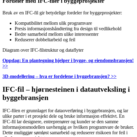
Fordeler med IFC-filer i byggeprosjekter
Bruk av en IFC-fil gir betydelige fordeler for byggeprosjekter:
Kompatibilitet mellom ulik programvare
Presis informasjonshåndtering fra design til vedlikehold
Bedre samarbeid mellom ulike interessenter
Reduserer dobbeltarbeid og feil
Diagram over IFC-filstruktur og dataflyter
Oppdag: En plantegning hjelper i bygge- og eiendomsbransjen!
>>
3D-modellering – hva er fordelene i byggebransjen? >>
IFC-fil – hjørnesteinen i datautveksling i
byggebransjen
IFC-filen er grunnlaget for dataoverføring i byggebransjen, og lar
ulike parter i et prosjekt dele og bruke informasjon effektivt. En
IFC-fil lar designere, entreprenører og kunder se den samme
informasjonsmodellen uavhengig av hvilken programvare de bruker.
Dette muliggjør sømløst samarbeid og reduserer risikoen for feil i