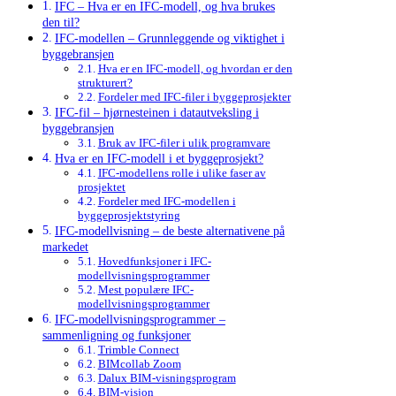
IFC – Hva er en IFC-modell, og hva brukes
den til?
IFC-modellen – Grunnleggende og viktighet i
byggebransjen
Hva er en IFC-modell, og hvordan er den
strukturert?
Fordeler med IFC-filer i byggeprosjekter
IFC-fil – hjørnesteinen i datautveksling i
byggebransjen
Bruk av IFC-filer i ulik programvare
Hva er en IFC-modell i et byggeprosjekt?
IFC-modellens rolle i ulike faser av
prosjektet
Fordeler med IFC-modellen i
byggeprosjektstyring
IFC-modellvisning – de beste alternativene på
markedet
Hovedfunksjoner i IFC-
modellvisningsprogrammer
Mest populære IFC-
modellvisningsprogrammer
IFC-modellvisningsprogrammer –
sammenligning og funksjoner
Trimble Connect
BIMcollab Zoom
Dalux BIM-visningsprogram
BIM-visjon