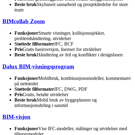
Beste bruk
Skybasert samarbeid og prosjektledelse for store
team
BIMcollab Zoom
Funksjoner
Smarte visninger, kollisjonssjekker,
problemhåndtering, utvidelser
Støttede filformater
IFC, BCF
Pris
Gratis basisversjon, lisenser for utvidelser
Beste bruk
Håndtering av feil og konflikter i designfasen
Dalux BIM-visningsprogram
Funksjoner
Mobilbruk, kombinasjonsmodeller, kommentarer
på nettstedet
Støttede filformater
IFC, DWG, PDF
Pris
Gratis, betalte utvidelser
Beste bruk
Mobil bruk av byggeplassen og
informasjonsdeling i sanntid
BIM-visjon
Funksjoner
Vise IFC-modeller, målinger og utvidelser med
tilleggsmoduler