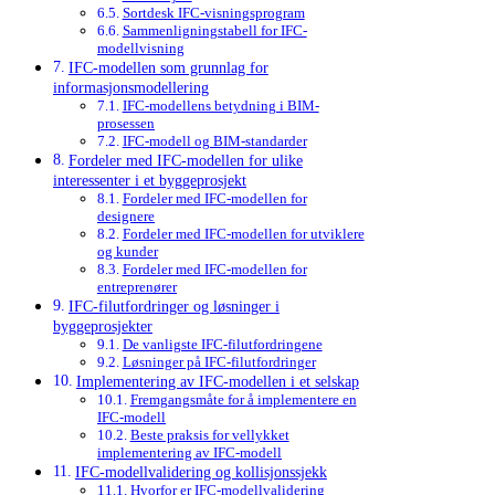
Sortdesk IFC-visningsprogram
Sammenligningstabell for IFC-
modellvisning
IFC-modellen som grunnlag for
informasjonsmodellering
IFC-modellens betydning i BIM-
prosessen
IFC-modell og BIM-standarder
Fordeler med IFC-modellen for ulike
interessenter i et byggeprosjekt
Fordeler med IFC-modellen for
designere
Fordeler med IFC-modellen for utviklere
og kunder
Fordeler med IFC-modellen for
entreprenører
IFC-filutfordringer og løsninger i
byggeprosjekter
De vanligste IFC-filutfordringene
Løsninger på IFC-filutfordringer
Implementering av IFC-modellen i et selskap
Fremgangsmåte for å implementere en
IFC-modell
Beste praksis for vellykket
implementering av IFC-modell
IFC-modellvalidering og kollisjonssjekk
Hvorfor er IFC-modellvalidering