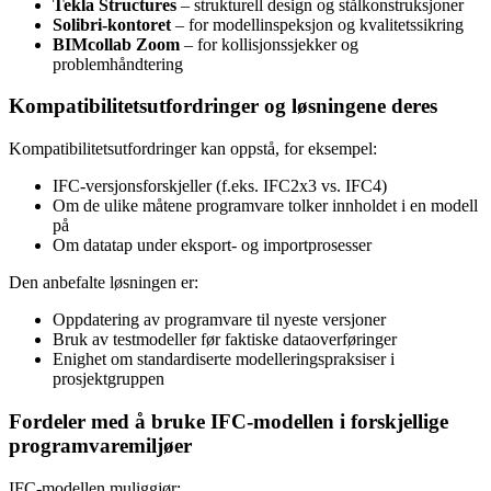
Tekla Structures
– strukturell design og stålkonstruksjoner
Solibri-kontoret
– for modellinspeksjon og kvalitetssikring
BIMcollab Zoom
– for kollisjonssjekker og
problemhåndtering
Kompatibilitetsutfordringer og løsningene deres
Kompatibilitetsutfordringer kan oppstå, for eksempel:
IFC-versjonsforskjeller (f.eks. IFC2x3 vs. IFC4)
Om de ulike måtene programvare tolker innholdet i en modell
på
Om datatap under eksport- og importprosesser
Den anbefalte løsningen er:
Oppdatering av programvare til nyeste versjoner
Bruk av testmodeller før faktiske dataoverføringer
Enighet om standardiserte modelleringspraksiser i
prosjektgruppen
Fordeler med å bruke IFC-modellen i forskjellige
programvaremiljøer
IFC-modellen muliggjør: