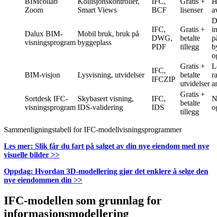
BIMcollab
Kollisjonskontroller,
IFC,
Gratis +
H
Zoom
Smart Views
BCF
lisenser
a
D
IFC,
Gratis +
i
Dalux BIM-
Mobil bruk, bruk på
DWG,
betalte
p
visningsprogram
byggeplass
PDF
tillegg
b
o
Gratis +
L
IFC,
BIM-visjon
Lysvisning, utvidelser
betalte
r
IFCZIP
utvidelser
a
Gratis +
Sortdesk IFC-
Skybasert visning,
IFC,
N
betalte
visningsprogram
IDS-validering
IDS
o
tillegg
Sammenligningstabell for IFC-modellvisningsprogrammer
Les mer: Slik får du fart på salget av din nye eiendom med nye
visuelle bilder >>
Oppdag: Hvordan 3D-modellering gjør det enklere å selge den
nye eiendommen din >>
IFC-modellen som grunnlag for
informasjonsmodellering