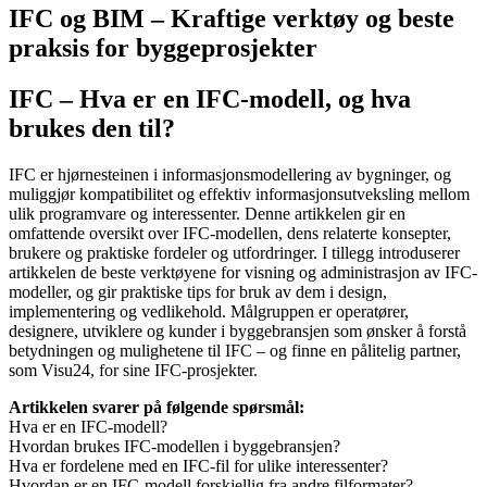
IFC og BIM – Kraftige verktøy og beste
praksis for byggeprosjekter
IFC – Hva er en IFC-modell, og hva
brukes den til?
IFC er hjørnesteinen i informasjonsmodellering av bygninger, og
muliggjør kompatibilitet og effektiv informasjonsutveksling mellom
ulik programvare og interessenter. Denne artikkelen gir en
omfattende oversikt over IFC-modellen, dens relaterte konsepter,
brukere og praktiske fordeler og utfordringer. I tillegg introduserer
artikkelen de beste verktøyene for visning og administrasjon av IFC-
modeller, og gir praktiske tips for bruk av dem i design,
implementering og vedlikehold. Målgruppen er operatører,
designere, utviklere og kunder i byggebransjen som ønsker å forstå
betydningen og mulighetene til IFC – og finne en pålitelig partner,
som Visu24, for sine IFC-prosjekter.
Artikkelen svarer på følgende spørsmål:
Hva er en IFC-modell?
Hvordan brukes IFC-modellen i byggebransjen?
Hva er fordelene med en IFC-fil for ulike interessenter?
Hvordan er en IFC-modell forskjellig fra andre filformater?