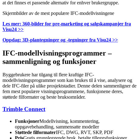
at det finnes et passende alternativ for enhver brukergruppe.
Skjermbilder av de mest populære IFC-modellvisningene
Les mer: 360-bilder for pre-marketing og salgskampanjer fra
Visu24 >>
Oppdag: 3D-plantegninger og -tegninger fra Visu24 >>
IFC-modellvisningsprogrammer –
sammenligning og funksjoner
Byggebrukere har tilgang til flere kraftige IFC-
modellvisningsprogrammer som kan brukes til å vise, analysere og
dele IFC-filer på ulike prosjektstadier. Denne delen sammenligner de
fem mest populære visningsprogrammene, funksjonene deres,
støttede filformater og beste bruksområder.
Trimble Connect
Funksjoner
Modellvisning, kommentering,
oppgavebehandling, sammensatte modeller
Støttede filformater
IFC, DWG, RVT, SKP, PDF
Pris
Gratis grunnleggende bruk, betalte tilleggsfunksjoner