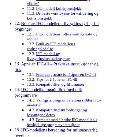
viktig?
IFC-modell kollisjonssjekk
De beste verktøyene for validering og
kollisjonssjekk
Bruk av IFC-modellen i livssyklusstyring for
bygninger
IFC-modellens rolle i vedlikehold og
service
Bruk av IFC-modellen i
endringsledelse
IFC-modell og
livssykluskostnadsstyring
Åpne en IFC-fil – Praktiske instruksjoner og
tips
Fremgangsmåte for å åpne en IFC-fil
Tips for å åpne en IFC-fil
Kompatibilitet og filformater
IFC-modellkompatibilitet med ulik
programvare
Vanligste programvare som støtter IFC-
modeller
Kompatibilitetsutfordringer og
løsningene deres
Fordeler med å bruke IFC-modellen i
forskjellige programvaremiljøer
IFC-modellens betydning for miljøansvarlig
bygging