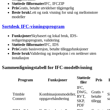
Støttede filformater
IFC, IFCZIP
Pris
Gratis, betalte utvidelser tilgjengelig
Beste bruk
Lett og rask visning for små og mellomstore
modeller
Sortdesk IFC-visningsprogram
Funksjoner
Skybasert og lokal bruk, IDS-
redigeringsprogram, validering
Støttede filformater
IFC, IDS
Pris
Gratis basisversjon, betalte tilleggsfunksjoner
Beste bruk
Validering og inspeksjon i en nettleser uten
installasjon
Sammenligningstabell for IFC-modellvisning
Støttede
Program
Funksjoner
Pris
filer
IFC,
DWG,
Gratis +
Trimble
Kombinasjonsmodeller,
S
RVT,
betalte
Connect
oppgavehåndtering
s
SKP,
tillegg
PDF