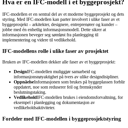
Hva er en IFC-modell i et byggeprosjekt?
IFC-modellen er en sentral del av et moderne byggeprosjekt og dets
styring. Med IFC-modellen kan parter involvert i ulike faser av et
byggeprosjekt – arkitekter, designere, entreprenører og kunder –
jobbe med én enhetlig informasjonsmodell. Dette sikrer at
informasjonen beveger seg sømløst fra planlegging til
implementering og videre til vedlikehold.
IFC-modellens rolle i ulike faser av prosjektet
Bruken av IFC-modellen dekker alle faser av et byggeprosjekt:
Design
IFC-modellen muliggjør samarbeid og
informasjonsnøyaktighet på tvers av ulike designdisipliner.
Oppnåelse
Informasjonen som brukes på byggeplassen forblir
oppdatert, noe som reduserer feil og fremskynder
beslutningstaking.
Vedlikehold
IFC-modellen brukes i eiendomsforvaltning, for
eksempel i planlegging og dokumentasjon av
vedlikeholdsaktiviteter.
Fordeler med IFC-modellen i byggeprosjektstyring