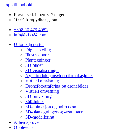
Hopp til innhold
Prøvetrykk innen 3–7 dager
100% fornøydhetsgaranti
+358 50 479 4585
info@visu24.com
Utforsk tjenester
Digital styling
Illustrasjoner
Plantegninger
3D-bilder
3D-visualiseringer
Ny introduksjonsvideo for lokasjoner
Virtuell omvisning
Dronefotografering og dronebilder
Virtuell omvisning
3D-omvisning
360-bilder
3D-animasjon og animasjon
3D-plantegninger og -tegninger
3D-modellering
Arbeidsprøver
Opplevelser