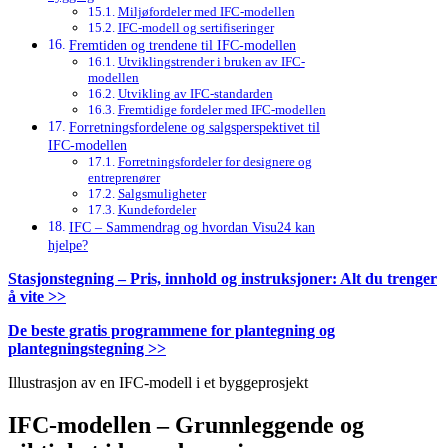
Miljøfordeler med IFC-modellen
IFC-modell og sertifiseringer
Fremtiden og trendene til IFC-modellen
Utviklingstrender i bruken av IFC-
modellen
Utvikling av IFC-standarden
Fremtidige fordeler med IFC-modellen
Forretningsfordelene og salgsperspektivet til
IFC-modellen
Forretningsfordeler for designere og
entreprenører
Salgsmuligheter
Kundefordeler
IFC – Sammendrag og hvordan Visu24 kan
hjelpe?
Stasjonstegning – Pris, innhold og instruksjoner: Alt du trenger
å vite >>
De beste gratis programmene for plantegning og
plantegningstegning >>
Illustrasjon av en IFC-modell i et byggeprosjekt
IFC-modellen – Grunnleggende og