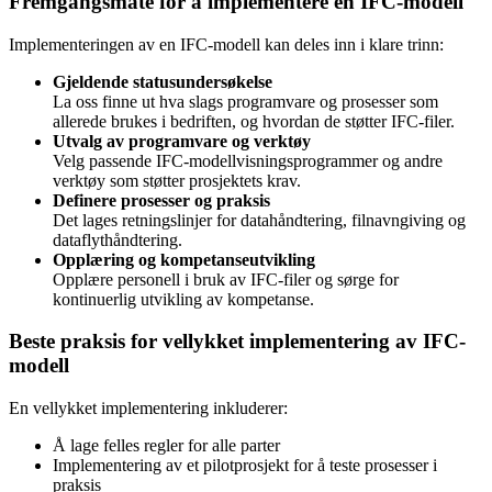
Fremgangsmåte for å implementere en IFC-modell
Implementeringen av en IFC-modell kan deles inn i klare trinn:
Gjeldende statusundersøkelse
La oss finne ut hva slags programvare og prosesser som
allerede brukes i bedriften, og hvordan de støtter IFC-filer.
Utvalg av programvare og verktøy
Velg passende IFC-modellvisningsprogrammer og andre
verktøy som støtter prosjektets krav.
Definere prosesser og praksis
Det lages retningslinjer for datahåndtering, filnavngiving og
dataflythåndtering.
Opplæring og kompetanseutvikling
Opplære personell i bruk av IFC-filer og sørge for
kontinuerlig utvikling av kompetanse.
Beste praksis for vellykket implementering av IFC-
modell
En vellykket implementering inkluderer:
Å lage felles regler for alle parter
Implementering av et pilotprosjekt for å teste prosesser i
praksis