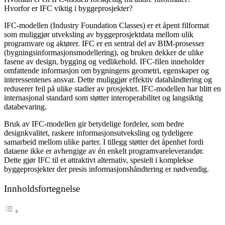
Hvorfor er IFC viktig i byggeprosjekter?
IFC-modellen (Industry Foundation Classes) er et åpent filformat
som muliggjør utveksling av byggeprosjektdata mellom ulik
programvare og aktører. IFC er en sentral del av BIM-prosesser
(bygningsinformasjonsmodellering), og bruken dekker de ulike
fasene av design, bygging og vedlikehold. IFC-filen inneholder
omfattende informasjon om bygningens geometri, egenskaper og
interessentenes ansvar. Dette muliggjør effektiv datahåndtering og
reduserer feil på ulike stadier av prosjektet. IFC-modellen har blitt en
internasjonal standard som støtter interoperabilitet og langsiktig
databevaring.
Bruk av IFC-modellen gir betydelige fordeler, som bedre
designkvalitet, raskere informasjonsutveksling og tydeligere
samarbeid mellom ulike parter. I tillegg støtter det åpenhet fordi
dataene ikke er avhengige av én enkelt programvareleverandør.
Dette gjør IFC til et attraktivt alternativ, spesielt i komplekse
byggeprosjekter der presis informasjonshåndtering er nødvendig.
Innholdsfortegnelse