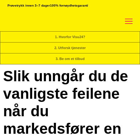
Prøvetrykk innen 3–7 dager
100% fornøydhetsgaranti
1. Hvorfor Visu24?
2. Utforsk tjenester
3. Be om et tilbud
Slik unngår du de
vanligste feilene
når du
markedsfører en