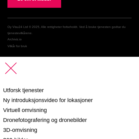
Oy Visu24 Ltd © 2025, Alle rettigheter forbeholdt. Ved å bruke tjenesten godtar du
tjenestevilkårene.
Archiviz.io
Vilkår for bruk
Utforsk tjenester
Ny introduksjonsvideo for lokasjoner
Virtuell omvisning
Dronefotografering og dronebilder
3D-omvisning