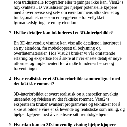
som tradisjonelle fotografier eller tegninger ikke kan. Visu24s
høykvalitets 3D-visualiseringer hjelper potensielle kjøpere
med å overbevise seg selv om eiendommens attraktivitet og
funksjonalitet, noe som er avgjørende for vellykket
førmarkedsføring av en ny eiendom.
Hvilke detaljer kan inkluderes i et 3D-interiørbilde?
En 3D-innvendig visning kan vise alle detaljene i interiøret i
en ny eiendom, fra møbeloppsett til belysning og
overflatematerialer. Hos Visu24 bruker vi vår omfattende
erfaring og ekspertise for å sikre at hver eneste detalj er nøye
utformet og implementert for å møte kundenes behov og
forventninger.
Hvor realistisk er et 3D-interiørbilde sammenlignet med
det faktiske rommet?
3D-interiørbildet er svært realistisk og gjenspeiler nøyaktig
utseendet og følelsen av det faktiske rommet. Visu24s
ekspertteam bruker avansert programvare og teknikker for å
sikre at bildene våre er så levende og realistiske som mulig, og
hjelper kjøpere med å visualisere sitt fremtidige hjem.
Hvordan kan en 3D-innvendig visning hjelpe kjøpere