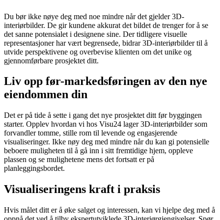
Du bør ikke nøye deg med noe mindre når det gjelder 3D-
interiørbilder. De gir kundene akkurat det bildet de trenger for å se
det sanne potensialet i designene sine. Der tidligere visuelle
representasjoner har vært begrensede, bidrar 3D-interiørbilder til å
utvide perspektivene og overbevise klienten om det unike og
gjennomførbare prosjektet ditt.
Liv opp før-markedsføringen av den nye
eiendommen din
Det er på tide å sette i gang det nye prosjektet ditt før byggingen
starter. Opplev hvordan vi hos Visu24 lager 3D-interiørbilder som
forvandler tomme, stille rom til levende og engasjerende
visualiseringer. Ikke nøy deg med mindre når du kan gi potensielle
beboere muligheten til å gå inn i sitt fremtidige hjem, oppleve
plassen og se mulighetene mens det fortsatt er på
planleggingsbordet.
Visualiseringens kraft i praksis
Hvis målet ditt er å øke salget og interessen, kan vi hjelpe deg med å
oppnå det ved å tilby ekspertutviklede 3D-interiørgjengivelser. Spør