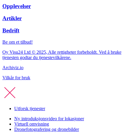
Opplevelser
Artikler
Bedrift
Be om et tilbud!
Oy Visu24 Ltd © 2025, Alle rettigheter forbeholdt. Ved å bruke
tjenesten godtar du tjenestevilkårene.
Archiviz.io
Vilkår for bruk
Utforsk tjenester
Ny introduksjonsvideo for lokasjoner
Virtuell omvisning
Dronefotografering og dronebilder