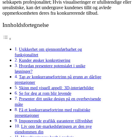
selskapets profesjonalitet; Hvis visualiseringer er ufullstendige eller
urealistiske, kan det undergrave kundenes tillit og avlede
oppmerksomheten deres fra konkurrerende tilbud.
Innholdsfortegnelse
Usikkerhet om gjennomførbarhet og
funksjonalitet
Kunder ønsker konkretisering
Hvordan presentere potensialet i unike
løsninger?
Tap av konkurransefortrinn på grunn av dårlige
prestasjoner
Skinn med visuell appell: 3D-interiørbilder
Se for deg at rom blir levende
Presenter ditt unike design på en overbevisende
måte
Få et konkurransefortrinn med realistiske
presentasjoner
Imponerende grafikk garanterer tilfredshet
Liv opp før-markedsføringen av den nye
eiendommen din