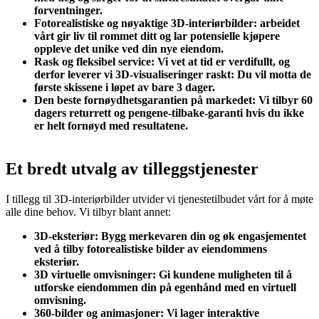
forventninger.
Fotorealistiske og nøyaktige 3D-interiørbilder: arbeidet
vårt gir liv til rommet ditt og lar potensielle kjøpere
oppleve det unike ved din nye eiendom.
Rask og fleksibel service: Vi vet at tid er verdifullt, og
derfor leverer vi 3D-visualiseringer raskt: Du vil motta de
første skissene i løpet av bare 3 dager.
Den beste fornøydhetsgarantien på markedet: Vi tilbyr 60
dagers returrett og pengene-tilbake-garanti hvis du ikke
er helt fornøyd med resultatene.
Et bredt utvalg av tilleggstjenester
I tillegg til 3D-interiørbilder utvider vi tjenestetilbudet vårt for å møte
alle dine behov. Vi tilbyr blant annet:
3D-eksteriør: Bygg merkevaren din og øk engasjementet
ved å tilby fotorealistiske bilder av eiendommens
eksteriør.
3D virtuelle omvisninger: Gi kundene muligheten til å
utforske eiendommen din på egenhånd med en virtuell
omvisning.
360-bilder og animasjoner: Vi lager interaktive