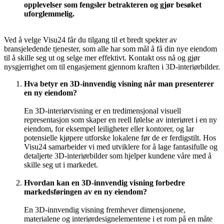
opplevelser som fengsler betrakteren og gjør besøket
uforglemmelig.
Ved å velge Visu24 får du tilgang til et bredt spekter av
bransjeledende tjenester, som alle har som mål å få din nye eiendom
til å skille seg ut og selge mer effektivt. Kontakt oss nå og gjør
nysgjerrighet om til engasjement gjennom kraften i 3D-interiørbilder.
Hva betyr en 3D-innvendig visning når man presenterer
en ny eiendom?
En 3D-interiørvisning er en tredimensjonal visuell
representasjon som skaper en reell følelse av interiøret i en ny
eiendom, for eksempel leiligheter eller kontorer, og lar
potensielle kjøpere utforske lokalene før de er ferdigstilt. Hos
Visu24 samarbeider vi med utviklere for å lage fantasifulle og
detaljerte 3D-interiørbilder som hjelper kundene våre med å
skille seg ut i markedet.
Hvordan kan en 3D-innvendig visning forbedre
markedsføringen av en ny eiendom?
En 3D-innvendig visning fremhever dimensjonene,
materialene og interiørdesignelementene i et rom på en måte