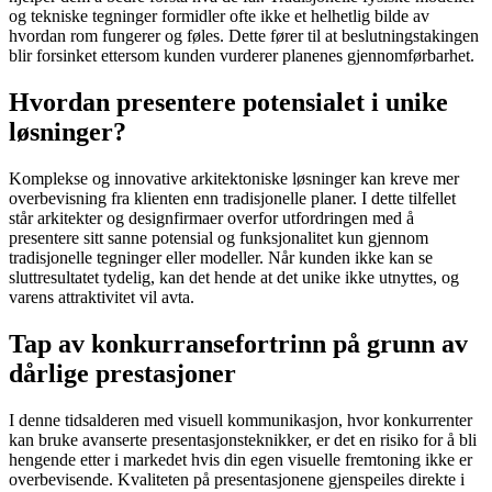
og tekniske tegninger formidler ofte ikke et helhetlig bilde av
hvordan rom fungerer og føles. Dette fører til at beslutningstakingen
blir forsinket ettersom kunden vurderer planenes gjennomførbarhet.
Hvordan presentere potensialet i unike
løsninger?
Komplekse og innovative arkitektoniske løsninger kan kreve mer
overbevisning fra klienten enn tradisjonelle planer. I dette tilfellet
står arkitekter og designfirmaer overfor utfordringen med å
presentere sitt sanne potensial og funksjonalitet kun gjennom
tradisjonelle tegninger eller modeller. Når kunden ikke kan se
sluttresultatet tydelig, kan det hende at det unike ikke utnyttes, og
varens attraktivitet vil avta.
Tap av konkurransefortrinn på grunn av
dårlige prestasjoner
I denne tidsalderen med visuell kommunikasjon, hvor konkurrenter
kan bruke avanserte presentasjonsteknikker, er det en risiko for å bli
hengende etter i markedet hvis din egen visuelle fremtoning ikke er
overbevisende. Kvaliteten på presentasjonene gjenspeiles direkte i