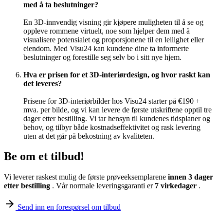
med å ta beslutninger?
En 3D-innvendig visning gir kjøpere muligheten til å se og
oppleve rommene virtuelt, noe som hjelper dem med å
visualisere potensialet og proporsjonene til en leilighet eller
eiendom. Med Visu24 kan kundene dine ta informerte
beslutninger og forestille seg selv bo i sitt nye hjem.
Hva er prisen for et 3D-interiørdesign, og hvor raskt kan
det leveres?
Prisene for 3D-interiørbilder hos Visu24 starter på €190 +
mva. per bilde, og vi kan levere de første utskriftene opptil tre
dager etter bestilling. Vi tar hensyn til kundenes tidsplaner og
behov, og tilbyr både kostnadseffektivitet og rask levering
uten at det går på bekostning av kvaliteten.
Be om et tilbud!
Vi leverer raskest mulig de første prøveeksemplarene
innen 3 dager
etter bestilling
. Vår normale leveringsgaranti er
7 virkedager
.
Send inn en forespørsel om tilbud