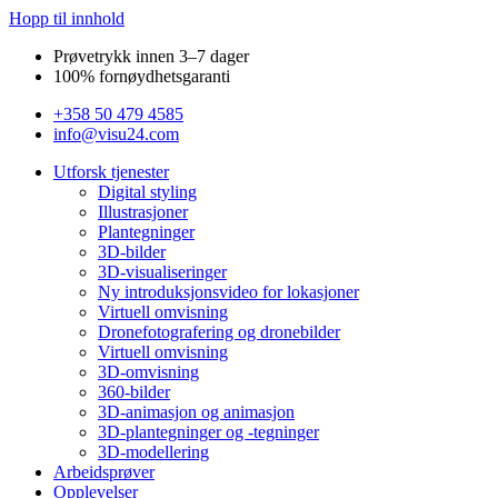
Hopp til innhold
Prøvetrykk innen 3–7 dager
100% fornøydhetsgaranti
+358 50 479 4585
info@visu24.com
Utforsk tjenester
Digital styling
Illustrasjoner
Plantegninger
3D-bilder
3D-visualiseringer
Ny introduksjonsvideo for lokasjoner
Virtuell omvisning
Dronefotografering og dronebilder
Virtuell omvisning
3D-omvisning
360-bilder
3D-animasjon og animasjon
3D-plantegninger og -tegninger
3D-modellering
Arbeidsprøver
Opplevelser