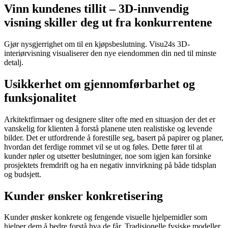
Vinn kundenes tillit – 3D-innvendig
visning skiller deg ut fra konkurrentene
Gjør nysgjerrighet om til en kjøpsbeslutning. Visu24s 3D-
interiørvisning visualiserer den nye eiendommen din ned til minste
detalj.
Usikkerhet om gjennomførbarhet og
funksjonalitet
Arkitektfirmaer og designere sliter ofte med en situasjon der det er
vanskelig for klienten å forstå planene uten realistiske og levende
bilder. Det er utfordrende å forestille seg, basert på papirer og planer,
hvordan det ferdige rommet vil se ut og føles. Dette fører til at
kunder nøler og utsetter beslutninger, noe som igjen kan forsinke
prosjektets fremdrift og ha en negativ innvirkning på både tidsplan
og budsjett.
Kunder ønsker konkretisering
Kunder ønsker konkrete og fengende visuelle hjelpemidler som
hjelper dem å bedre forstå hva de får. Tradisjonelle fysiske modeller