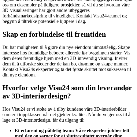
oss om eksempler på tidligere prosjekter, så vil du se hvordan våre
3D-visualiseringer har gjort andre utbyggeres
forhåndsmarkedsføring til virkelighet. Kontakt Visu24-teamet og
begynn å tiltrekke potensielle kjøpere i dag.
Skap en forbindelse til fremtiden
Du har muligheten til å gjøre din nye eiendom uimotståelig. Skape
interesse hos fremtidige beboere allerede før byggingen starter. Vis
dem deres fremtidige hjem med en 3D-innvendig visning. Inviter
dem til å utforske steder der de kan bo, drømme og skape minner.
Kontakt Visu24s eksperter og ta det første skrittet mot suksessen til
din nye eiendom.
Hvorfor velge Visu24 som din leverandør
av 3D-interiørdesign?
Hos Visu24 er vi stolte av å tilby kundene våre 3D-interiørbilder
som er i toppklassen når det gjelder kvalitet. Når du velger oss til å
lage et 3D-interiørdesign, får du tilgang til:
Et erfarent og pålitelig team: Våre eksperter jobber tett
med deg og sørger for at sluttresultatet overgår dine