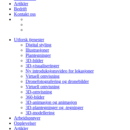
Artikler
Bedrift
Kontakt oss
Utforsk tjenester
Digital styling
Illustrasjoner
Plantegninger
3D-bilder
3D-visualiseringer
Ny introduksjonsvideo for lokasjoner
Virtuell omvisning
Dronefotografering og dronebilder
Virtuell omvisning
3D-omvisning
360-bilder
3D-animasjon og animasjon
3D-plantegninger og -tegninger
3D-modellering
Arbeidsprøver
Opplevelser
Artikler