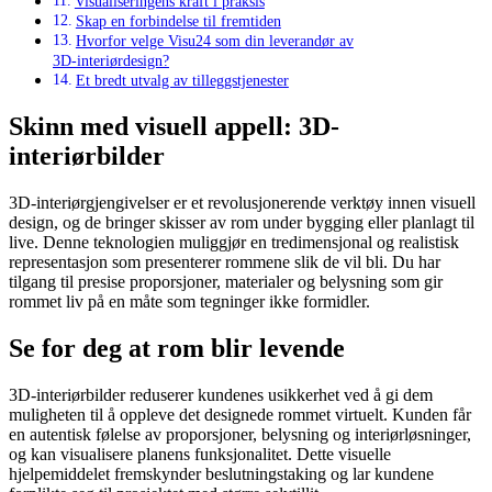
Visualiseringens kraft i praksis
Skap en forbindelse til fremtiden
Hvorfor velge Visu24 som din leverandør av
3D-interiørdesign?
Et bredt utvalg av tilleggstjenester
Skinn med visuell appell: 3D-
interiørbilder
3D-interiørgjengivelser er et revolusjonerende verktøy innen visuell
design, og de bringer skisser av rom under bygging eller planlagt til
live. Denne teknologien muliggjør en tredimensjonal og realistisk
representasjon som presenterer rommene slik de vil bli. Du har
tilgang til presise proporsjoner, materialer og belysning som gir
rommet liv på en måte som tegninger ikke formidler.
Se for deg at rom blir levende
3D-interiørbilder reduserer kundenes usikkerhet ved å gi dem
muligheten til å oppleve det designede rommet virtuelt. Kunden får
en autentisk følelse av proporsjoner, belysning og interiørløsninger,
og kan visualisere planens funksjonalitet. Dette visuelle
hjelpemiddelet fremskynder beslutningstaking og lar kundene