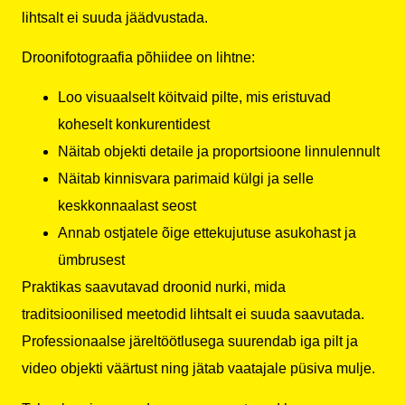
lihtsalt ei suuda jäädvustada.
Droonifotograafia põhiidee on lihtne:
Loo visuaalselt köitvaid pilte, mis eristuvad
koheselt konkurentidest
Näitab objekti detaile ja proportsioone linnulennult
Näitab kinnisvara parimaid külgi ja selle
keskkonnaalast seost
Annab ostjatele õige ettekujutuse asukohast ja
ümbrusest
Praktikas saavutavad droonid nurki, mida
traditsioonilised meetodid lihtsalt ei suuda saavutada.
Professionaalse järeltöötlusega suurendab iga pilt ja
video objekti väärtust ning jätab vaatajale püsiva mulje.