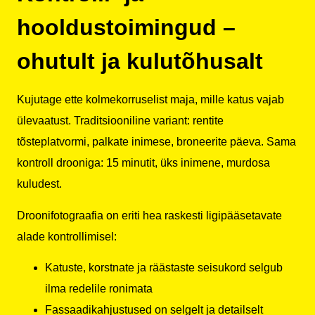
hooldustoimingud –
ohutult ja kulutõhusalt
Kujutage ette kolmekorruselist maja, mille katus vajab
ülevaatust. Traditsiooniline variant: rentite
tõsteplatvormi, palkate inimese, broneerite päeva. Sama
kontroll drooniga: 15 minutit, üks inimene, murdosa
kuludest.
Droonifotograafia on eriti hea raskesti ligipääsetavate
alade kontrollimisel:
Katuste, korstnate ja räästaste seisukord selgub
ilma redelile ronimata
Fassaadikahjustused on selgelt ja detailselt