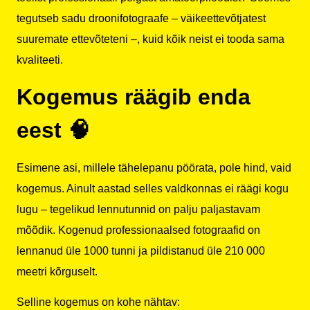
tegutseb sadu droonifotograafe – väikeettevõtjatest
suuremate ettevõteteni –, kuid kõik neist ei tooda sama
kvaliteeti.
Kogemus räägib enda
eest 🧠
Esimene asi, millele tähelepanu pöörata, pole hind, vaid
kogemus. Ainult aastad selles valdkonnas ei räägi kogu
lugu – tegelikud lennutunnid on palju paljastavam
mõõdik. Kogenud professionaalsed fotograafid on
lennanud üle 1000 tunni ja pildistanud üle 210 000
meetri kõrguselt.
Selline kogemus on kohe nähtav: