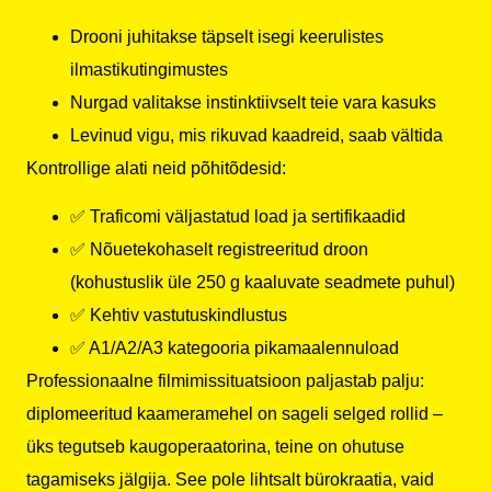
Drooni juhitakse täpselt isegi keerulistes
ilmastikutingimustes
Nurgad valitakse instinktiivselt teie vara kasuks
Levinud vigu, mis rikuvad kaadreid, saab vältida
Kontrollige alati neid põhitõdesid:
✅ Traficomi väljastatud load ja sertifikaadid
✅ Nõuetekohaselt registreeritud droon
(kohustuslik üle 250 g kaaluvate seadmete puhul)
✅ Kehtiv vastutuskindlustus
✅ A1/A2/A3 kategooria pikamaalennuload
Professionaalne filmimissituatsioon paljastab palju:
diplomeeritud kaameramehel on sageli selged rollid –
üks tegutseb kaugoperaatorina, teine on ohutuse
tagamiseks jälgija. See pole lihtsalt bürokraatia, vaid