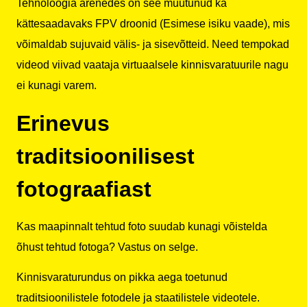
Tehnoloogia arenedes on see muutunud ka
kättesaadavaks
FPV droonid
(Esimese isiku vaade), mis
võimaldab sujuvaid välis- ja sisevõtteid. Need tempokad
videod viivad vaataja virtuaalsele kinnisvaratuurile nagu
ei kunagi varem.
Erinevus
traditsioonilisest
fotograafiast
Kas maapinnalt tehtud foto suudab kunagi võistelda
õhust tehtud fotoga? Vastus on selge.
Kinnisvaraturundus on pikka aega toetunud
traditsioonilistele fotodele ja staatilistele videotele.