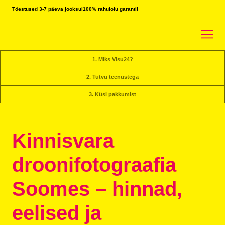
Tõestused 3-7 päeva jooksul
100% rahulolu garantii
1. Miks Visu24?
2. Tutvu teenustega
3. Küsi pakkumist
Kinnisvara
droonifotograafia
Soomes – hinnad,
eelised ja