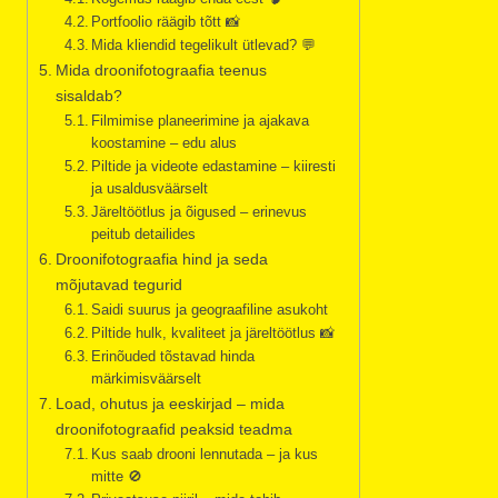
Portfoolio räägib tõtt 📸
Mida kliendid tegelikult ütlevad? 💬
Mida droonifotograafia teenus
sisaldab?
Filmimise planeerimine ja ajakava
koostamine – edu alus
Piltide ja videote edastamine – kiiresti
ja usaldusväärselt
Järeltöötlus ja õigused – erinevus
peitub detailides
Droonifotograafia hind ja seda
mõjutavad tegurid
Saidi suurus ja geograafiline asukoht
Piltide hulk, kvaliteet ja järeltöötlus 📸
Erinõuded tõstavad hinda
märkimisväärselt
Load, ohutus ja eeskirjad – mida
droonifotograafid peaksid teadma
Kus saab drooni lennutada – ja kus
mitte 🚫