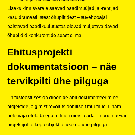
Lisaks kinnisvarale saavad paadimüüjad ja -rentijad
kasu dramaatilistest õhupiltidest – suvehooajal
paistavad paadikuulutustes olevad muljetavaldavad
õhupildid konkurentide seast silma.
Ehitusprojekti
dokumentatsioon – näe
tervikpilti ühe pilguga
Ehitustööstuses on droonide abil dokumenteerimine
projektide jälgimist revolutsiooniliselt muutnud. Enam
pole vaja oletada ega mitmeti mõistatada – nüüd näevad
projektijuhid kogu objekti olukorda ühe pilguga.