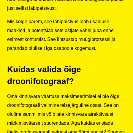
just sellist läbipaistvust.“
Mis kõige parem, see läbipaistvus loob usalduse
maakleri ja potentsiaalsete ostjate vahel juba enne
esimest kohtumist. See lihtsustab müügiprotsessi ja
parandab oluliselt iga osapoole kogemust.
Kuidas valida õige
droonifotograaf?
Oma kinnisvara väärtuse maksimeerimisel ei ole õige
droonifotograafi valimine teisejärguline otsus. See on
oluline samm, mis võib teie kinnisvara atraktiivsust
märkimisväärselt suurendada. Aga kuidas eristada
tõelist professionaali pelgast amatöörpiloodist? Soomes