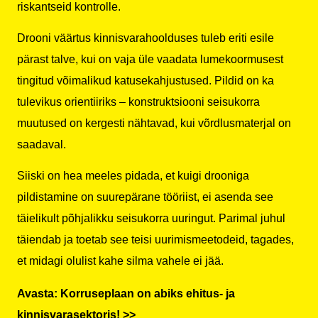
riskantseid kontrolle.
Drooni väärtus kinnisvarahoolduses tuleb eriti esile
pärast talve, kui on vaja üle vaadata lumekoormusest
tingitud võimalikud katusekahjustused. Pildid on ka
tulevikus orientiiriks – konstruktsiooni seisukorra
muutused on kergesti nähtavad, kui võrdlusmaterjal on
saadaval.
Siiski on hea meeles pidada, et kuigi drooniga
pildistamine on suurepärane tööriist, ei asenda see
täielikult põhjalikku seisukorra uuringut. Parimal juhul
täiendab ja toetab see teisi uurimismeetodeid, tagades,
et midagi olulist kahe silma vahele ei jää.
Avasta: Korruseplaan on abiks ehitus- ja
kinnisvarasektoris! >>