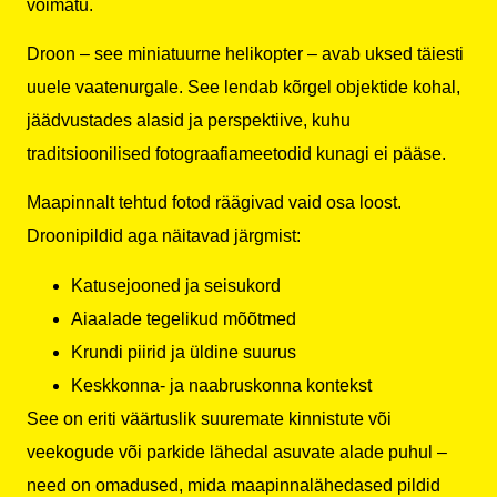
võimatu.
Droon – see miniatuurne helikopter – avab uksed täiesti
uuele vaatenurgale. See lendab kõrgel objektide kohal,
jäädvustades alasid ja perspektiive, kuhu
traditsioonilised fotograafiameetodid kunagi ei pääse.
Maapinnalt tehtud fotod räägivad vaid osa loost.
Droonipildid aga näitavad järgmist:
Katusejooned ja seisukord
Aiaalade tegelikud mõõtmed
Krundi piirid ja üldine suurus
Keskkonna- ja naabruskonna kontekst
See on eriti väärtuslik suuremate kinnistute või
veekogude või parkide lähedal asuvate alade puhul –
need on omadused, mida maapinnalähedased pildid