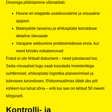
Drooniga pildistamine võimaldab:
Hoone eri etappide usaldusväärne ja visuaalne
ajajoon
Materjalide laoseisu ja ehitusplatsi korralduse
detailne ülevaade
Varajane sekkumine probleemidesse enne, kui
need kriisiks eskaleeruvad
Fotod ei ole lihtsalt dokument – need jutustavad loo.
Seda visuaalset lugu saab kasutada investoritega
suhtlemisel, ehitusplatsi logistika planeerimisel ja
tulevases turunduses. Ehitusmaailmas ütleb üks pilt
rohkem kui tuhat sõna – eriti kui see on tehtud 50 meetri
kõrguselt.
Kontrolli- ja