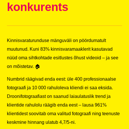
konkurents
Kinnisvaraturunduse mänguväli on pöördumatult
muutunud.
Kuni 83% kinnisvaramaaklerit
kasutavad
nüüd oma sihtkohtade esitlustes õhust videoid – ja see
on mõistetav. 🏠
Numbrid räägivad enda eest: üle 400 professionaalse
fotograafi ja 10 000 rahuloleva kliendi ei saa eksida.
Droonifotograafiast on saanud laiaulatuslik trend ja
klientide rahulolu räägib enda eest – lausa 961%
klientidest soovitab oma valitud fotograafi ning teenuste
keskmine hinnang ulatub 4,7/5-ni.