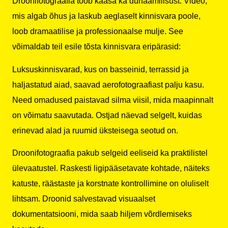
Droonifotograafia toob kaasa ka dünaamilisust. Video,
mis algab õhus ja laskub aeglaselt kinnisvara poole,
loob dramaatilise ja professionaalse mulje. See
võimaldab teil esile tõsta kinnisvara eripärasid:
Luksuskinnisvarad, kus on basseinid, terrassid ja
haljastatud aiad, saavad aerofotograafiast palju kasu.
Need omadused paistavad silma viisil, mida maapinnalt
on võimatu saavutada. Ostjad näevad selgelt, kuidas
erinevad alad ja ruumid üksteisega seotud on.
Droonifotograafia pakub selgeid eeliseid ka praktilistel
ülevaatustel. Raskesti ligipääsetavate kohtade, näiteks
katuste, räästaste ja korstnate kontrollimine on oluliselt
lihtsam. Droonid salvestavad visuaalset
dokumentatsiooni, mida saab hiljem võrdlemiseks