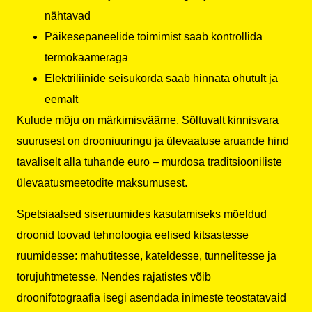
nähtavad
Päikesepaneelide toimimist saab kontrollida
termokaameraga
Elektriliinide seisukorda saab hinnata ohutult ja
eemalt
Kulude mõju on märkimisväärne. Sõltuvalt kinnisvara
suurusest on drooniuuringu ja ülevaatuse aruande hind
tavaliselt alla tuhande euro – murdosa traditsiooniliste
ülevaatusmeetodite maksumusest.
Spetsiaalsed siseruumides kasutamiseks mõeldud
droonid toovad tehnoloogia eelised kitsastesse
ruumidesse: mahutitesse, kateldesse, tunnelitesse ja
torujuhtmetesse. Nendes rajatistes võib
droonifotograafia isegi asendada inimeste teostatavaid