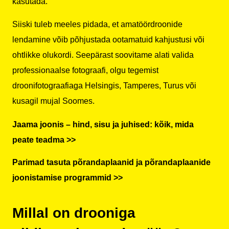
kasutada.
Siiski tuleb meeles pidada, et amatöördroonide
lendamine võib põhjustada ootamatuid kahjustusi või
ohtlikke olukordi. Seepärast soovitame alati valida
professionaalse fotograafi, olgu tegemist
droonifotograafiaga Helsingis, Tamperes, Turus või
kusagil mujal Soomes.
Jaama joonis – hind, sisu ja juhised: kõik, mida
peate teadma >>
Parimad tasuta põrandaplaanid ja põrandaplaanide
joonistamise programmid >>
Millal on drooniga