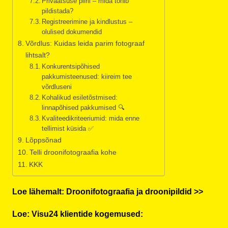
Privaatsuse piiril – mida tohib
pildistada?
Registreerimine ja kindlustus –
olulised dokumendid
Võrdlus: Kuidas leida parim fotograaf
lihtsalt?
Konkurentsipõhised
pakkumisteenused: kiireim tee
võrdluseni
Kohalikud esiletõstmised:
linnapõhised pakkumised 🔍
Kvaliteedikriteeriumid: mida enne
tellimist küsida ✅
Lõppsõnad
Telli droonifotograafia kohe
KKK
Loe lähemalt: Droonifotograafia ja droonipildid >>
Loe: Visu24 klientide kogemused: