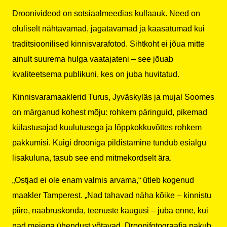
Droonivideod on sotsiaalmeedias kullaauk. Need on
oluliselt nähtavamad, jagatavamad ja kaasatumad kui
traditsioonilised kinnisvarafotod. Sihtkoht ei jõua mitte
ainult suurema hulga vaatajateni – see jõuab
kvaliteetsema publikuni, kes on juba huvitatud.
Kinnisvaramaaklerid Turus, Jyväskyläs ja mujal Soomes
on märganud kohest mõju: rohkem päringuid, pikemad
külastusajad kuulutusega ja lõppkokkuvõttes rohkem
pakkumisi. Kuigi drooniga pildistamine tundub esialgu
lisakuluna, tasub see end mitmekordselt ära.
„Ostjad ei ole enam valmis arvama,“ ütleb kogenud
maakler Tamperest. „Nad tahavad näha kõike – kinnistu
piire, naabruskonda, teenuste kaugusi – juba enne, kui
nad meiega ühendust võtavad. Droonifotograafia pakub