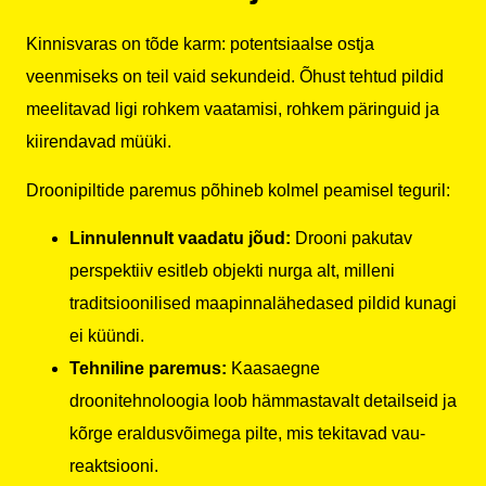
Kinnisvaras on tõde karm: potentsiaalse ostja
veenmiseks on teil vaid sekundeid. Õhust tehtud pildid
meelitavad ligi rohkem vaatamisi, rohkem päringuid ja
kiirendavad müüki.
Droonipiltide paremus põhineb kolmel peamisel teguril:
Linnulennult vaadatu jõud:
Drooni pakutav
perspektiiv esitleb objekti nurga alt, milleni
traditsioonilised maapinnalähedased pildid kunagi
ei küündi.
Tehniline paremus:
Kaasaegne
droonitehnoloogia loob hämmastavalt detailseid ja
kõrge eraldusvõimega pilte, mis tekitavad vau-
reaktsiooni.