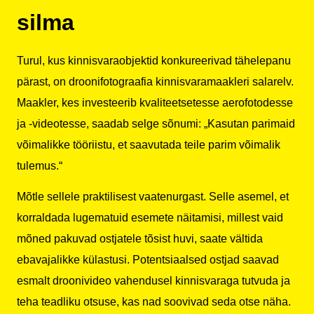
silma
Turul, kus kinnisvaraobjektid konkureerivad tähelepanu
pärast, on droonifotograafia kinnisvaramaakleri salarelv.
Maakler, kes investeerib kvaliteetsetesse aerofotodesse
ja -videotesse, saadab selge sõnumi: „Kasutan parimaid
võimalikke tööriistu, et saavutada teile parim võimalik
tulemus.“
Mõtle sellele praktilisest vaatenurgast. Selle asemel, et
korraldada lugematuid esemete näitamisi, millest vaid
mõned pakuvad ostjatele tõsist huvi, saate vältida
ebavajalikke külastusi. Potentsiaalsed ostjad saavad
esmalt droonivideo vahendusel kinnisvaraga tutvuda ja
teha teadliku otsuse, kas nad soovivad seda otse näha.