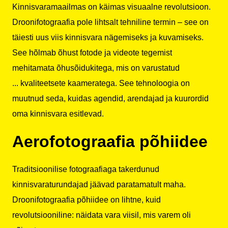
Kinnisvaramaailmas on käimas visuaalne revolutsioon.
Droonifotograafia pole lihtsalt tehniline termin – see on
täiesti uus viis kinnisvara nägemiseks ja kuvamiseks.
See hõlmab õhust fotode ja videote tegemist
mehitamata õhusõidukitega, mis on varustatud
...
kvaliteetsete kaameratega
. See tehnoloogia on
muutnud seda, kuidas agendid, arendajad ja kuurordid
oma kinnisvara esitlevad.
Aerofotograafia põhiidee
Traditsioonilise fotograafiaga takerdunud
kinnisvaraturundajad jäävad paratamatult maha.
Droonifotograafia põhiidee on lihtne, kuid
revolutsiooniline: näidata vara viisil, mis varem oli