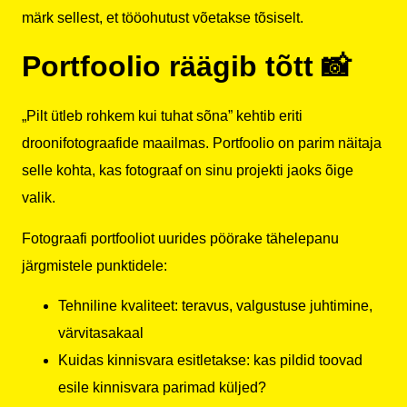
märk sellest, et tööohutust võetakse tõsiselt.
Portfoolio räägib tõtt 📸
„Pilt ütleb rohkem kui tuhat sõna” kehtib eriti
droonifotograafide maailmas. Portfoolio on parim näitaja
selle kohta, kas fotograaf on sinu projekti jaoks õige
valik.
Fotograafi portfooliot uurides pöörake tähelepanu
järgmistele punktidele:
Tehniline kvaliteet: teravus, valgustuse juhtimine,
värvitasakaal
Kuidas kinnisvara esitletakse: kas pildid toovad
esile kinnisvara parimad küljed?