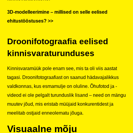
3D-modelleerimine – millised on selle eelised
ehitustööstuses? >>
Droonifotograafia eelised
kinnisvaraturunduses
Kinnisvaramüük pole enam see, mis ta oli viis aastat
tagasi. Droonifotograafiast on saanud hädavajalikkus
valdkonnas, kus esmamulje on oluline. Õhufotod ja -
videod ei ole pelgalt turunduslik lisand – need on mängu
muutev jõud, mis eristab müüjaid konkurentidest ja
meelitab ostjaid enneolematu jõuga.
Visuaalne mõju