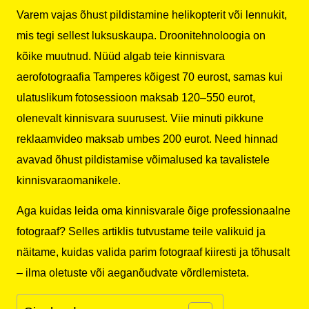
Varem vajas õhust pildistamine helikopterit või lennukit,
mis tegi sellest luksuskaupa. Droonitehnoloogia on
kõike muutnud. Nüüd algab teie kinnisvara
aerofotograafia Tamperes kõigest 70 eurost, samas kui
ulatuslikum fotosessioon maksab 120–550 eurot,
olenevalt kinnisvara suurusest. Viie minuti pikkune
reklaamvideo maksab umbes 200 eurot. Need hinnad
avavad õhust pildistamise võimalused ka tavalistele
kinnisvaraomanikele.
Aga kuidas leida oma kinnisvarale õige professionaalne
fotograaf? Selles artiklis tutvustame teile valikuid ja
näitame, kuidas valida parim fotograaf kiiresti ja tõhusalt
– ilma oletuste või aeganõudvate võrdlemisteta.