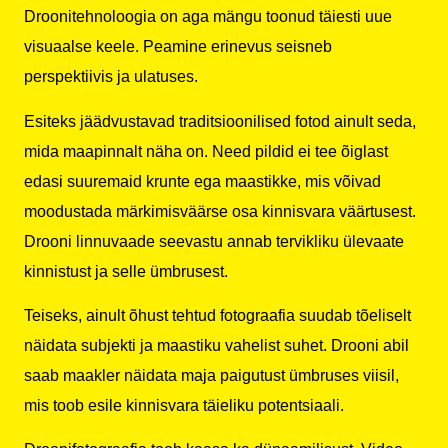
Droonitehnoloogia on aga mängu toonud täiesti uue
visuaalse keele. Peamine erinevus seisneb
perspektiivis ja ulatuses.
Esiteks jäädvustavad traditsioonilised fotod ainult seda,
mida maapinnalt näha on. Need pildid ei tee õiglast
edasi suuremaid krunte ega maastikke, mis võivad
moodustada märkimisväärse osa kinnisvara väärtusest.
Drooni linnuvaade seevastu annab tervikliku ülevaate
kinnistust ja selle ümbrusest.
Teiseks, ainult õhust tehtud fotograafia suudab tõeliselt
näidata subjekti ja maastiku vahelist suhet. Drooni abil
saab maakler näidata maja paigutust ümbruses viisil,
mis toob esile kinnisvara täieliku potentsiaali.