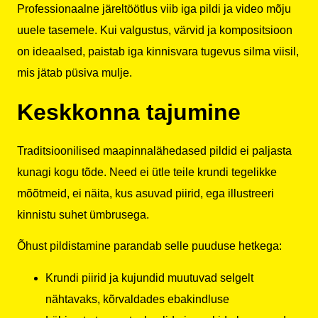
Professionaalne järeltöötlus viib iga pildi ja video mõju
uuele tasemele. Kui valgustus, värvid ja kompositsioon
on ideaalsed, paistab iga kinnisvara tugevus silma viisil,
mis jätab püsiva mulje.
Keskkonna tajumine
Traditsioonilised maapinnalähedased pildid ei paljasta
kunagi kogu tõde. Need ei ütle teile krundi tegelikke
mõõtmeid, ei näita, kus asuvad piirid, ega illustreeri
kinnistu suhet ümbrusega.
Õhust pildistamine parandab selle puuduse hetkega:
Krundi piirid ja kujundid muutuvad selgelt
nähtavaks, kõrvaldades ebakindluse