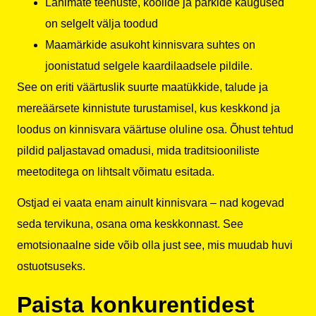
Lähimate teenuste, koolide ja parkide kaugused
on selgelt välja toodud
Maamärkide asukoht kinnisvara suhtes on
joonistatud selgele kaardilaadsele pildile.
See on eriti väärtuslik suurte maatükkide, talude ja
mereäärsete kinnistute turustamisel, kus keskkond ja
loodus on kinnisvara väärtuse oluline osa. Õhust tehtud
pildid paljastavad omadusi, mida traditsiooniliste
meetoditega on lihtsalt võimatu esitada.
Ostjad ei vaata enam ainult kinnisvara – nad kogevad
seda tervikuna, osana oma keskkonnast. See
emotsionaalne side võib olla just see, mis muudab huvi
ostuotsuseks.
Paista konkurentidest