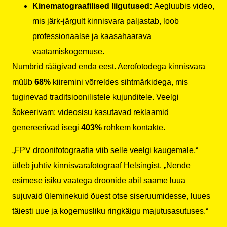
Kinematograafilised liigutused:
Aegluubis video,
mis järk-järgult kinnisvara paljastab, loob
professionaalse ja kaasahaarava
vaatamiskogemuse.
Numbrid räägivad enda eest. Aerofotodega kinnisvara
müüb
68%
kiiremini võrreldes sihtmärkidega, mis
tuginevad traditsioonilistele kujunditele. Veelgi
šokeerivam: videosisu kasutavad reklaamid
genereerivad isegi
403%
rohkem kontakte.
„FPV droonifotograafia viib selle veelgi kaugemale,“
ütleb juhtiv kinnisvarafotograaf Helsingist. „Nende
esimese isiku vaatega droonide abil saame luua
sujuvaid üleminekuid õuest otse siseruumidesse, luues
täiesti uue ja kogemusliku ringkäigu majutusasutuses.“