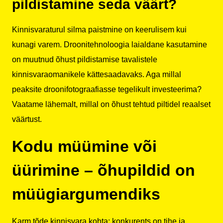
pildistamine seda väärt?
Kinnisvaraturul silma paistmine on keerulisem kui
kunagi varem. Droonitehnoloogia laialdane kasutamine
on muutnud õhust pildistamise tavalistele
kinnisvaraomanikele kättesaadavaks. Aga millal
peaksite droonifotograafiasse tegelikult investeerima?
Vaatame lähemalt, millal on õhust tehtud piltidel reaalset
väärtust.
Kodu müümine või
üürimine – õhupildid on
müügiargumendiks
Karm tõde kinnisvara kohta: konkurents on tihe ja