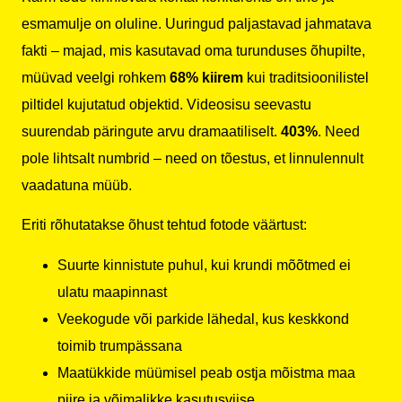
esmamulje on oluline. Uuringud paljastavad jahmatava
fakti – majad, mis kasutavad oma turunduses õhupilte,
müüvad veelgi rohkem
68% kiirem
kui traditsioonilistel
piltidel kujutatud objektid. Videosisu seevastu
suurendab päringute arvu dramaatiliselt.
403%
. Need
pole lihtsalt numbrid – need on tõestus, et linnulennult
vaadatuna müüb.
Eriti rõhutatakse õhust tehtud fotode väärtust:
Suurte kinnistute puhul, kui krundi mõõtmed ei
ulatu maapinnast
Veekogude või parkide lähedal, kus keskkond
toimib trumpässana
Maatükkide müümisel peab ostja mõistma maa
piire ja võimalikke kasutusviise.