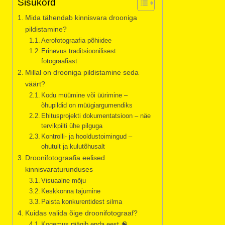
Sisukord
Mida tähendab kinnisvara drooniga
pildistamine?
Aerofotograafia põhiidee
Erinevus traditsioonilisest
fotograafiast
Millal on drooniga pildistamine seda
väärt?
Kodu müümine või üürimine –
õhupildid on müügiargumendiks
Ehitusprojekti dokumentatsioon – näe
tervikpilti ühe pilguga
Kontrolli- ja hooldustoimingud –
ohutult ja kulutõhusalt
Droonifotograafia eelised
kinnisvaraturunduses
Visuaalne mõju
Keskkonna tajumine
Paista konkurentidest silma
Kuidas valida õige droonifotograaf?
Kogemus räägib enda eest 🧠