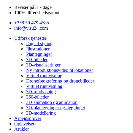
Spring
Beviser på 3-7 dage
til
100% tilfredshedsgaranti
indhold
+358 50 479 4585
info@visu24.com
Udforsk tjenester
Digital styling
Illustrationer
Plantegninger
3D-billeder
3D-visualiseringer
Ny introduktionsvideo til lokationer
Virtuel rundvisning
Dronefotografering og dronebilleder
Virtuel rundvisning
3D-rundvisning
360-billeder
3D-animation og animation
3D-plantegninger og -tegninger
3D-modellering
Arbejdsprøver
Oplevelser
Artikler