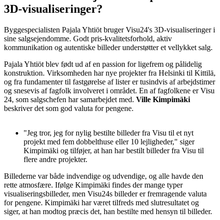
3D-visualiseringer?
Byggespecialisten Pajala Yhtiöt bruger Visu24's 3D-visualiseringer i
sine salgsejendomme. Godt pris-kvalitetsforhold, aktiv
kommunikation og autentiske billeder understøtter et vellykket salg.
Pajala Yhtiöt blev født ud af en passion for ligefrem og pålidelig
konstruktion. Virksomheden har nye projekter fra Helsinki til Kittilä,
og fra fundamenter til fastgørelse af lister er tusindvis af arbejdstimer
og snesevis af fagfolk involveret i området. En af fagfolkene er Visu
24, som salgschefen har samarbejdet med.
Ville Kimpimäki
beskriver det som god valuta for pengene.
"Jeg tror, jeg for nylig bestilte billeder fra Visu til et nyt
projekt med fem dobbelthuse eller 10 lejligheder," siger
Kimpimäki og tilføjer, at han har bestilt billeder fra Visu til
flere andre projekter.
Billederne var både indvendige og udvendige, og alle havde den
rette atmosfære. Ifølge Kimpimäki findes der mange typer
visualiseringsbilleder, men Visu24s billeder er fremragende valuta
for pengene. Kimpimäki har været tilfreds med slutresultatet og
siger, at han modtog præcis det, han bestilte med hensyn til billeder.