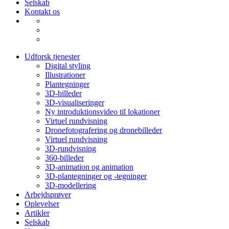
Selskab
Kontakt os
Udforsk tjenester
Digital styling
Illustrationer
Plantegninger
3D-billeder
3D-visualiseringer
Ny introduktionsvideo til lokationer
Virtuel rundvisning
Dronefotografering og dronebilleder
Virtuel rundvisning
3D-rundvisning
360-billeder
3D-animation og animation
3D-plantegninger og -tegninger
3D-modellering
Arbejdsprøver
Oplevelser
Artikler
Selskab