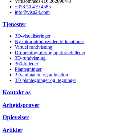
Virksomheds-ID: 2620904-8
+358 50 479 4585
info@visu24.com
Tjenester
3D-visualiseringer
Ny introduktionsvideo til lokationer
Virtuel rundvisning
Dronefotografering og dronebilleder
3D-rundvisning
360-billeder
Plantegninger
3D-animation og animation
3D-plantegninger og -tegninger
Kontakt os
Arbejdsprøver
Oplevelser
Artikler