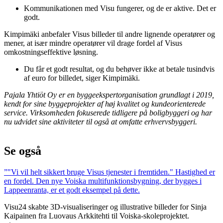
Kommunikationen med Visu fungerer, og de er aktive. Det er
godt.
Kimpimäki anbefaler Visus billeder til andre lignende operatører og
mener, at især mindre operatører vil drage fordel af Visus
omkostningseffektive løsning.
Du får et godt resultat, og du behøver ikke at betale tusindvis
af euro for billedet, siger Kimpimäki.
Pajala Yhtiöt Oy er en byggeekspertorganisation grundlagt i 2019,
kendt for sine byggeprojekter af høj kvalitet og kundeorienterede
service. Virksomheden fokuserede tidligere på boligbyggeri og har
nu udvidet sine aktiviteter til også at omfatte erhvervsbyggeri.
Se også
”"Vi vil helt sikkert bruge Visus tjenester i fremtiden." Hastighed er
en fordel. Den nye Voiska multifunktionsbygning, der bygges i
Lappeenranta, er et godt eksempel på dette.
Visu24 skabte 3D-visualiseringer og illustrative billeder for Sinja
Kaipainen fra Luovaus Arkkitehti til Voiska-skoleprojektet.