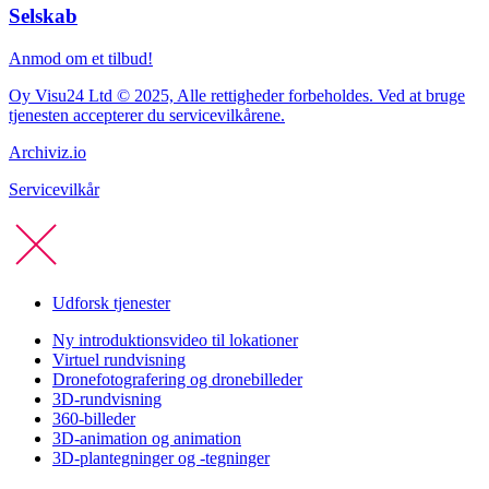
Selskab
Anmod om et tilbud!
Oy Visu24 Ltd © 2025, Alle rettigheder forbeholdes. Ved at bruge
tjenesten accepterer du servicevilkårene.
Archiviz.io
Servicevilkår
Udforsk tjenester
Ny introduktionsvideo til lokationer
Virtuel rundvisning
Dronefotografering og dronebilleder
3D-rundvisning
360-billeder
3D-animation og animation
3D-plantegninger og -tegninger