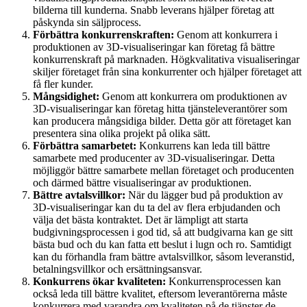
bilderna till kunderna. Snabb leverans hjälper företag att
påskynda sin säljprocess.
Förbättra konkurrenskraften:
Genom att konkurrera i
produktionen av 3D-visualiseringar kan företag få bättre
konkurrenskraft på marknaden. Högkvalitativa visualiseringar
skiljer företaget från sina konkurrenter och hjälper företaget att
få fler kunder.
Mångsidighet:
Genom att konkurrera om produktionen av
3D-visualiseringar kan företag hitta tjänsteleverantörer som
kan producera mångsidiga bilder. Detta gör att företaget kan
presentera sina olika projekt på olika sätt.
Förbättra samarbetet:
Konkurrens kan leda till bättre
samarbete med producenter av 3D-visualiseringar. Detta
möjliggör bättre samarbete mellan företaget och producenten
och därmed bättre visualiseringar av produktionen.
Bättre avtalsvillkor:
När du lägger bud på produktion av
3D-visualiseringar kan du ta del av flera erbjudanden och
välja det bästa kontraktet. Det är lämpligt att starta
budgivningsprocessen i god tid, så att budgivarna kan ge sitt
bästa bud och du kan fatta ett beslut i lugn och ro. Samtidigt
kan du förhandla fram bättre avtalsvillkor, såsom leveranstid,
betalningsvillkor och ersättningsansvar.
Konkurrens ökar kvaliteten:
Konkurrensprocessen kan
också leda till bättre kvalitet, eftersom leverantörerna måste
konkurrera med varandra om kvaliteten på de tjänster de