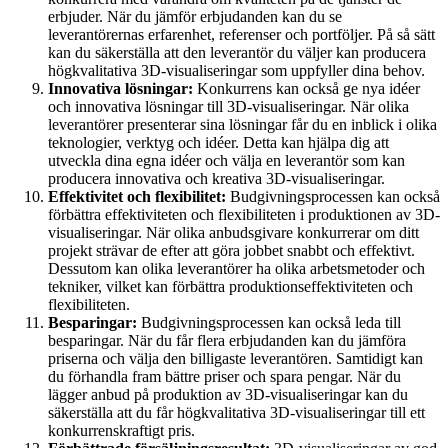
erbjuder. När du jämför erbjudanden kan du se
leverantörernas erfarenhet, referenser och portföljer. På så sätt
kan du säkerställa att den leverantör du väljer kan producera
högkvalitativa 3D-visualiseringar som uppfyller dina behov.
Innovativa lösningar:
Konkurrens kan också ge nya idéer
och innovativa lösningar till 3D-visualiseringar. När olika
leverantörer presenterar sina lösningar får du en inblick i olika
teknologier, verktyg och idéer. Detta kan hjälpa dig att
utveckla dina egna idéer och välja en leverantör som kan
producera innovativa och kreativa 3D-visualiseringar.
Effektivitet och flexibilitet:
Budgivningsprocessen kan också
förbättra effektiviteten och flexibiliteten i produktionen av 3D-
visualiseringar. När olika anbudsgivare konkurrerar om ditt
projekt strävar de efter att göra jobbet snabbt och effektivt.
Dessutom kan olika leverantörer ha olika arbetsmetoder och
tekniker, vilket kan förbättra produktionseffektiviteten och
flexibiliteten.
Besparingar:
Budgivningsprocessen kan också leda till
besparingar. När du får flera erbjudanden kan du jämföra
priserna och välja den billigaste leverantören. Samtidigt kan
du förhandla fram bättre priser och spara pengar. När du
lägger anbud på produktion av 3D-visualiseringar kan du
säkerställa att du får högkvalitativa 3D-visualiseringar till ett
konkurrenskraftigt pris.