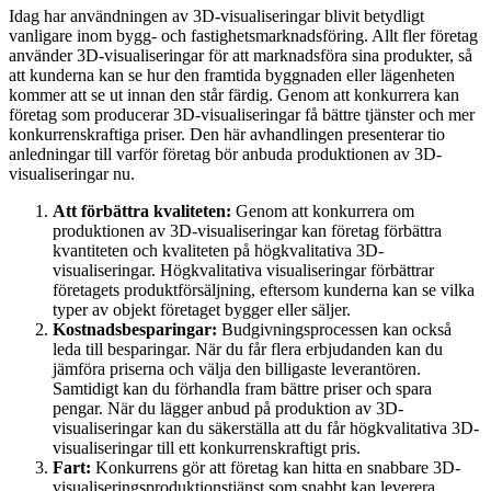
Idag har användningen av 3D-visualiseringar blivit betydligt
vanligare inom bygg- och fastighetsmarknadsföring. Allt fler företag
använder 3D-visualiseringar för att marknadsföra sina produkter, så
att kunderna kan se hur den framtida byggnaden eller lägenheten
kommer att se ut innan den står färdig. Genom att konkurrera kan
företag som producerar 3D-visualiseringar få bättre tjänster och mer
konkurrenskraftiga priser. Den här avhandlingen presenterar tio
anledningar till varför företag bör anbuda produktionen av 3D-
visualiseringar nu.
Att förbättra kvaliteten:
Genom att konkurrera om
produktionen av 3D-visualiseringar kan företag förbättra
kvantiteten och kvaliteten på högkvalitativa 3D-
visualiseringar. Högkvalitativa visualiseringar förbättrar
företagets produktförsäljning, eftersom kunderna kan se vilka
typer av objekt företaget bygger eller säljer.
Kostnadsbesparingar:
Budgivningsprocessen kan också
leda till besparingar. När du får flera erbjudanden kan du
jämföra priserna och välja den billigaste leverantören.
Samtidigt kan du förhandla fram bättre priser och spara
pengar. När du lägger anbud på produktion av 3D-
visualiseringar kan du säkerställa att du får högkvalitativa 3D-
visualiseringar till ett konkurrenskraftigt pris.
Fart:
Konkurrens gör att företag kan hitta en snabbare 3D-
visualiseringsproduktionstjänst som snabbt kan leverera