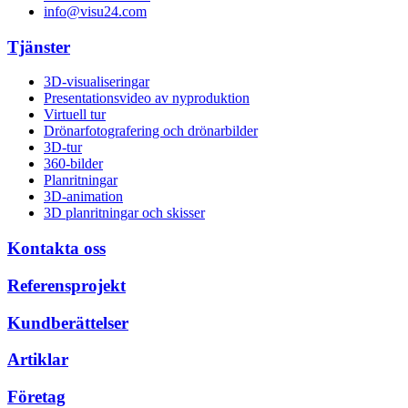
info@visu24.com
Tjänster
3D-visualiseringar
Presentationsvideo av nyproduktion
Virtuell tur
Drönarfotografering och drönarbilder
3D-tur
360-bilder
Planritningar
3D-animation
3D planritningar och skisser
Kontakta oss
Referensprojekt
Kundberättelser
Artiklar
Företag