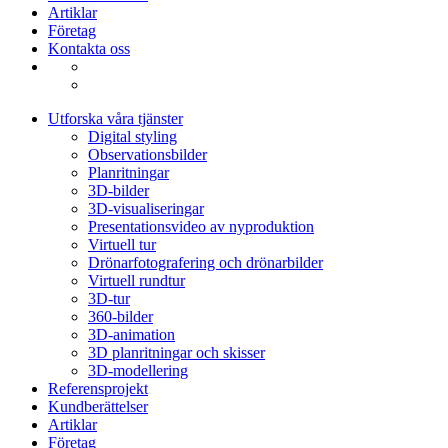
Artiklar
Företag
Kontakta oss
Utforska våra tjänster
Digital styling
Observationsbilder
Planritningar
3D-bilder
3D-visualiseringar
Presentationsvideo av nyproduktion
Virtuell tur
Drönarfotografering och drönarbilder
Virtuell rundtur
3D-tur
360-bilder
3D-animation
3D planritningar och skisser
3D-modellering
Referensprojekt
Kundberättelser
Artiklar
Företag