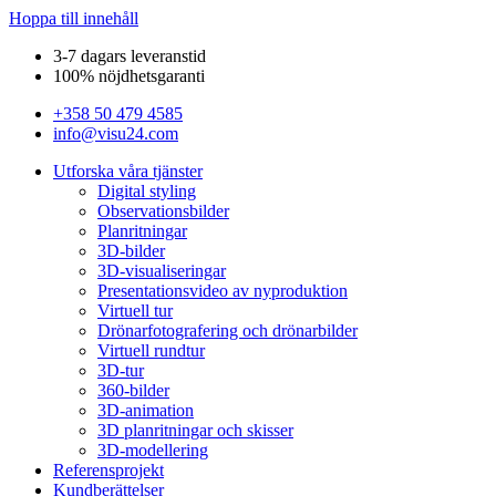
Hoppa till innehåll
3-7 dagars leveranstid
100% nöjdhetsgaranti
+358 50 479 4585
info@visu24.com
Utforska våra tjänster
Digital styling
Observationsbilder
Planritningar
3D-bilder
3D-visualiseringar
Presentationsvideo av nyproduktion
Virtuell tur
Drönarfotografering och drönarbilder
Virtuell rundtur
3D-tur
360-bilder
3D-animation
3D planritningar och skisser
3D-modellering
Referensprojekt
Kundberättelser