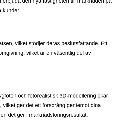
h erbjuda den nya fastigheten till marknaden på
a kunder.
tsen, vilket stödjer deras beslutsfattande. Ett
omgivning, vilket är en väsentlig del av
ygfoton och fotorealistisk 3D-modellering ökar
n, vilket ger det ett försprång gentemot dina
den det ger i marknadsföringsresultat.