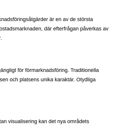
knadsföringsåtgärder är en av de största
e bostadsmarknaden, där efterfrågan påverkas av
.
lgängligt för förmarknadsföring. Traditionella
latsen och platsens unika karaktär. Otydliga
Utan visualisering kan det nya områdets