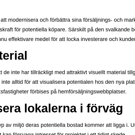
tt modernisera och förbättra sina försäljnings- och mar
nskraft för potentiella köpare. Särskilt på den svalkand
nu effektivare medel för att locka investerare och kunder
terial
e inte har tillräckligt med attraktivt visuellt material til
r inte alltid för att visualisera potentialen hos den nya p
nhetsfastigheter förbises på hemförsäljningswebbplatser.
era lokalerna i förväg
typ av miljö deras potentiella bostad kommer att ligga i. 
kan försvaga intresset för projektet i ett tidigt skede.