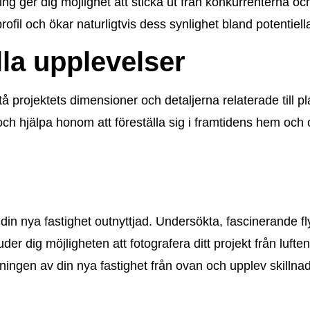
g ger dig möjlighet att sticka ut från konkurrenterna oc
profil och ökar naturligtvis dess synlighet bland potentiell
la upplevelser
å projektets dimensioner och detaljerna relaterade till pla
och hjälpa honom att föreställa sig i framtidens hem och 
din nya fastighet outnyttjad. Undersökta, fascinerande fl
der dig möjligheten att fotografera ditt projekt från lufte
ningen av din nya fastighet från ovan och upplev skillna