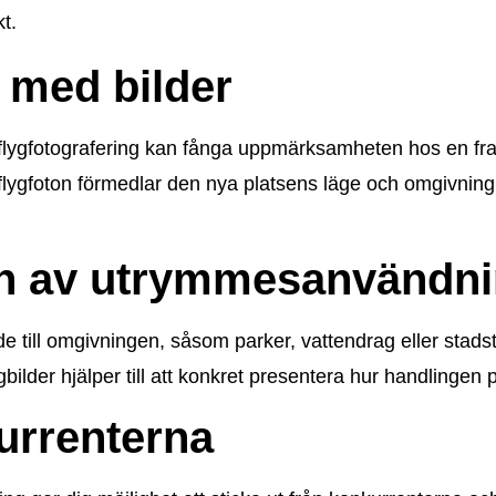
t.
n med bilder
 flygfotografering kan fånga uppmärksamheten hos en fra
 flygfoton förmedlar den nya platsens läge och omgivnin
on av utrymmesanvändni
de till omgivningen, såsom parker, vattendrag eller stadst
bilder hjälper till att konkret presentera hur handlingen
kurrenterna