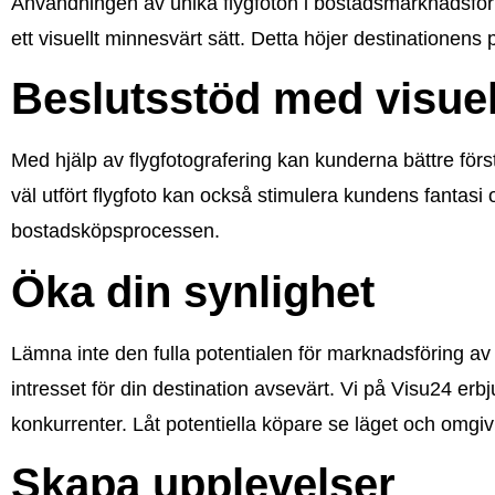
Användningen av unika flygfoton i bostadsmarknadsförin
ett visuellt minnesvärt sätt. Detta höjer destinationens 
Beslutsstöd med visuel
Med hjälp av flygfotografering kan kunderna bättre först
väl utfört flygfoto kan också stimulera kundens fantasi 
bostadsköpsprocessen.
Öka din synlighet
Lämna inte den fulla potentialen för marknadsföring av 
intresset för din destination avsevärt. Vi på Visu24 erbju
konkurrenter. Låt potentiella köpare se läget och omgiv
Skapa upplevelser