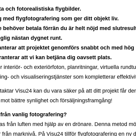
 och fotorealistiska flygbilder.
med flygfotografering som ger ditt objekt liv.
e behöver betala förrän du är helt nöjd med slutresult
glig nästan dygnet runt.
anterar att projektet genomförs snabbt och med hög k
anterar att vi kan betjäna dig oavsett plats.
 interiör- och exteriörfoton, planritningar, virtuella rund
ing- och visualiseringstjänster som kompletterar effektivi
ntaktar Visu24 kan du vara säker på att ditt projekt får
 mot bättre synlighet och försäljningsframgång!
 från vanlig fotografering?
 tas från luften med hjälp av en drönare. Denna metod m
 från marknivå. På Visu24 tillför flygfotografering en ny