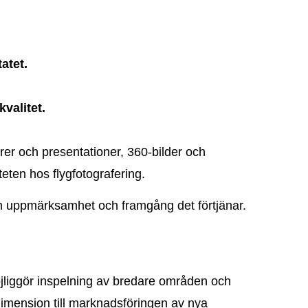
atet.
valitet.
turer och presentationer, 360-bilder och
teten hos flygfotografering.
 den uppmärksamhet och framgång det förtjänar.
öjliggör inspelning av bredare områden och
 dimension till marknadsföringen av nya