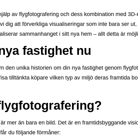
 hjälp av flygfotografering och dess kombination med 3D-
 vi dig att förverkliga visualiseringar som inte bara ser 
ualiserar sammanhanget i sitt nya hem – allt detta är möjl
nya fastighet nu
ram den unika historien om din nya fastighet genom flygf
isa tilltänkta köpare vilken typ av miljö deras framtida b
 flygfotografering?
t är mer än bara en bild. Det är en framtidsbyggande visio
får du följande förmåner: