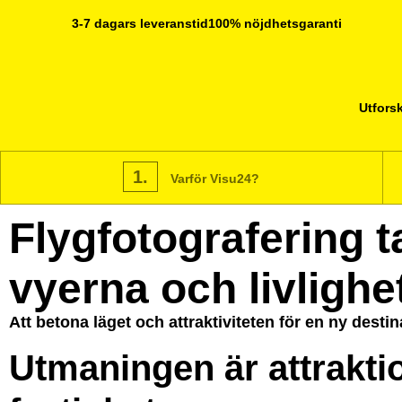
3-7 dagars leveranstid
100% nöjdhetsgaranti
Utforsk
1.
Varför Visu24?
Flygfotografering t
vyerna och livlighe
Att betona läget och attraktiviteten för en ny dest
Utmaningen är attrakti