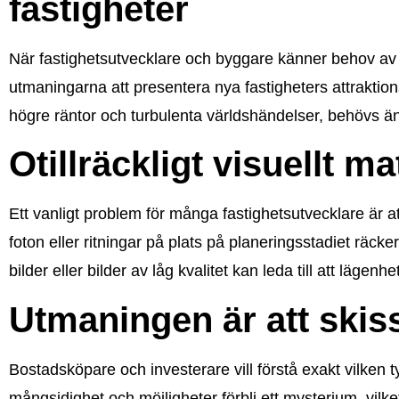
fastigheter
När fastighetsutvecklare och byggare känner behov av a
utmaningarna att presentera nya fastigheters attraktio
högre räntor och turbulenta världshändelser, behövs än
Otillräckligt visuellt ma
Ett vanligt problem för många fastighetsutvecklare är att d
foton eller ritningar på plats på planeringsstadiet räcke
bilder eller bilder av låg kvalitet kan leda till att läge
Utmaningen är att skiss
Bostadsköpare och investerare vill förstå exakt vilken 
mångsidighet och möjligheter förbli ett mysterium, vilket 