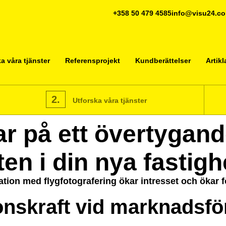
+358 50 479 4585
info@visu24.c
a våra tjänster
Referensprojekt
Kundberättelser
Artikl
2.
Utforska våra tjänster
ar på ett övertygand
ten i din nya fastigh
ination med flygfotografering ökar intresset och ökar 
onskraft vid marknadsfö