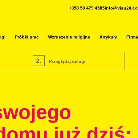
+358 50 479 4585
info@visu24.c
ugi
Próbki prac
Wzruszenie religijne
Artykuły
Firma
2.
Przeglądaj usługi
swojego
domu już dziś: