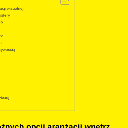
cji wizualnej
osfery
eb
rz
rz
żywością
ybciej
óżnych opcji aranżacji wnętrz