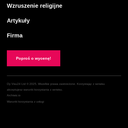
Wzruszenie religijne
Artykuły
Firma
Poproś o wycenę!
Oy Visu24 Ltd © 2025, Wszelkie prawa zastrzeżone. Korzystając z serwisu
akceptujesz warunki korzystania z serwisu.
Archiwiz.io
Warunki korzystania z usługi