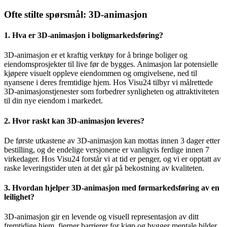
Ofte stilte spørsmål: 3D-animasjon
1. Hva er 3D-animasjon i boligmarkedsføring?
3D-animasjon er et kraftig verktøy for å bringe boliger og
eiendomsprosjekter til live før de bygges. Animasjon lar potensielle
kjøpere visuelt oppleve eiendommen og omgivelsene, ned til
nyansene i deres fremtidige hjem. Hos Visu24 tilbyr vi målrettede
3D-animasjonstjenester som forbedrer synligheten og attraktiviteten
til din nye eiendom i markedet.
2. Hvor raskt kan 3D-animasjon leveres?
De første utkastene av 3D-animasjon kan mottas innen 3 dager etter
bestilling, og de endelige versjonene er vanligvis ferdige innen 7
virkedager. Hos Visu24 forstår vi at tid er penger, og vi er opptatt av
raske leveringstider uten at det går på bekostning av kvaliteten.
3. Hvordan hjelper 3D-animasjon med førmarkedsføring av en
leilighet?
3D-animasjon gir en levende og visuell representasjon av ditt
fremtidige hjem, fjerner barrierer for kjøp og bygger mentale bilder