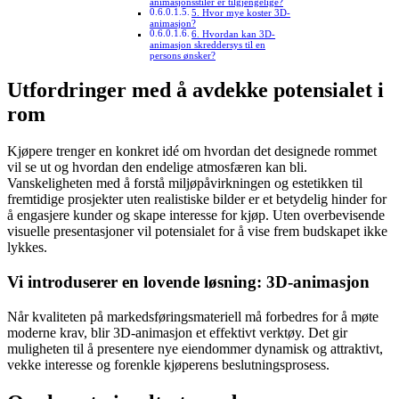
animasjonsstiler er tilgjengelige?
5. Hvor mye koster 3D-
animasjon?
6. Hvordan kan 3D-
animasjon skreddersys til en
persons ønsker?
Utfordringer med å avdekke potensialet i
rom
Kjøpere trenger en konkret idé om hvordan det designede rommet
vil se ut og hvordan den endelige atmosfæren kan bli.
Vanskeligheten med å forstå miljøpåvirkningen og estetikken til
fremtidige prosjekter uten realistiske bilder er et betydelig hinder for
å engasjere kunder og skape interesse for kjøp. Uten overbevisende
visuelle presentasjoner vil potensialet for å vise frem budskapet ikke
lykkes.
Vi introduserer en lovende løsning: 3D-animasjon
Når kvaliteten på markedsføringsmateriell må forbedres for å møte
moderne krav, blir 3D-animasjon et effektivt verktøy. Det gir
muligheten til å presentere nye eiendommer dynamisk og attraktivt,
vekke interesse og forenkle kjøperens beslutningsprosess.