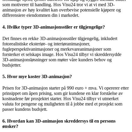
som motiverer til handling. Hos Visu24 tror vi at vi med 3D-
animasjon av høy kvalitet kan overbevise potensielle kjøpere og
differensiere eiendommen din i markedet.
4. Hvilke typer 3D-animasjonsstiler er tilgjengelige?
Det finnes en rekke 3D-animasjonsstiler tilgjengelig, inkludert
fotorealistiske eksteriør- og interiøranimasjoner,
fugleperspektivanimasjoner og merkevareanimasjoner som
forsterker et selskaps image. Hos Visu24 tilbyr vi skreddersydde
3D-animasjonsløsninger som møter våre kunders behov og
budsjetter.
5. Hvor mye koster 3D-animasjon?
Prisen for 3D-animasjon starter på 990 euro + mva. Vi opererer etter
prinsippet om åpen prising, som gir kundene en klar forståelse av
kostnadene før prosjektet starter. Hos Visu24 tilbyr vi utmerket
valuta for pengene og muligheten til å jobbe med et prosjekt som
passer kundens budsjett.
6. Hvordan kan 3D-animasjon skreddersys til en persons
ønsker?