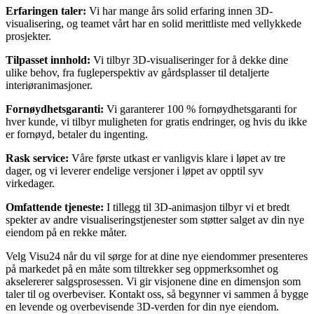
Erfaringen taler:
Vi har mange års solid erfaring innen 3D-
visualisering, og teamet vårt har en solid merittliste med vellykkede
prosjekter.
Tilpasset innhold:
Vi tilbyr 3D-visualiseringer for å dekke dine
ulike behov, fra fugleperspektiv av gårdsplasser til detaljerte
interiøranimasjoner.
Fornøydhetsgaranti:
Vi garanterer 100 % fornøydhetsgaranti for
hver kunde, vi tilbyr muligheten for gratis endringer, og hvis du ikke
er fornøyd, betaler du ingenting.
Rask service:
Våre første utkast er vanligvis klare i løpet av tre
dager, og vi leverer endelige versjoner i løpet av opptil syv
virkedager.
Omfattende tjeneste:
I tillegg til 3D-animasjon tilbyr vi et bredt
spekter av andre visualiseringstjenester som støtter salget av din nye
eiendom på en rekke måter.
Velg Visu24 når du vil sørge for at dine nye eiendommer presenteres
på markedet på en måte som tiltrekker seg oppmerksomhet og
akselererer salgsprosessen. Vi gir visjonene dine en dimensjon som
taler til og overbeviser. Kontakt oss, så begynner vi sammen å bygge
en levende og overbevisende 3D-verden for din nye eiendom.