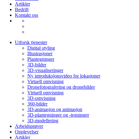
Artikler
Bedrift
Kontakt oss
Utforsk tjenester
Digital styling
Illustrasjoner
Plantegninger
3D-bilder
3D-visualiseringer
Ny introduksjonsvideo for lokasjoner
Virtuell omvisning
Dronefotografering og dronebilder
Virtuell omvisning
3D-omvisning
360-bilder
3D-animasjon og animasjon
3D-plantegninger og -tegninger
3D-modellering
Arbeidsprøver
Opplevelser
Artikler