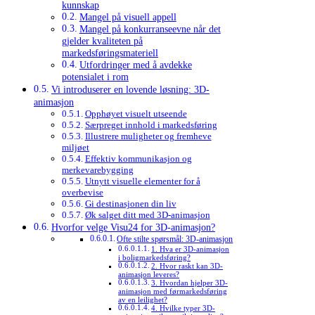
kunnskap
Mangel på visuell appell
Mangel på konkurranseevne når det
gjelder kvaliteten på
markedsføringsmateriell
Utfordringer med å avdekke
potensialet i rom
Vi introduserer en lovende løsning: 3D-
animasjon
Opphøyet visuelt utseende
Særpreget innhold i markedsføring
Illustrere muligheter og fremheve
miljøet
Effektiv kommunikasjon og
merkevarebygging
Utnytt visuelle elementer for å
overbevise
Gi destinasjonen din liv
Øk salget ditt med 3D-animasjon
Hvorfor velge Visu24 for 3D-animasjon?
Ofte stilte spørsmål: 3D-animasjon
1. Hva er 3D-animasjon
i boligmarkedsføring?
2. Hvor raskt kan 3D-
animasjon leveres?
3. Hvordan hjelper 3D-
animasjon med førmarkedsføring
av en leilighet?
4. Hvilke typer 3D-