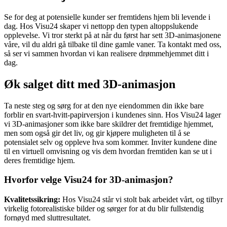
Se for deg at potensielle kunder ser fremtidens hjem bli levende i
dag. Hos Visu24 skaper vi nettopp den typen altoppslukende
opplevelse. Vi tror sterkt på at når du først har sett 3D-animasjonene
våre, vil du aldri gå tilbake til dine gamle vaner. Ta kontakt med oss,
så ser vi sammen hvordan vi kan realisere drømmehjemmet ditt i
dag.
Øk salget ditt med 3D-animasjon
Ta neste steg og sørg for at den nye eiendommen din ikke bare
forblir en svart-hvitt-papirversjon i kundenes sinn. Hos Visu24 lager
vi 3D-animasjoner som ikke bare skildrer det fremtidige hjemmet,
men som også gir det liv, og gir kjøpere muligheten til å se
potensialet selv og oppleve hva som kommer. Inviter kundene dine
til en virtuell omvisning og vis dem hvordan fremtiden kan se ut i
deres fremtidige hjem.
Hvorfor velge Visu24 for 3D-animasjon?
Kvalitetssikring:
Hos Visu24 står vi stolt bak arbeidet vårt, og tilbyr
virkelig fotorealistiske bilder og sørger for at du blir fullstendig
fornøyd med sluttresultatet.