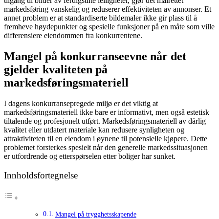
tilgang til bilder av ferdigstilte leiligheter, gjør det målrettet
markedsføring vanskelig og reduserer effektiviteten av annonser. Et
annet problem er at standardiserte bildemaler ikke gir plass til å
fremheve høydepunkter og spesielle funksjoner på en måte som ville
differensiere eiendommen fra konkurrentene.
Mangel på konkurranseevne når det
gjelder kvaliteten på
markedsføringsmateriell
I dagens konkurransepregede miljø er det viktig at
markedsføringsmateriell ikke bare er informativt, men også estetisk
tiltalende og profesjonelt utført. Markedsføringsmateriell av dårlig
kvalitet eller utdatert materiale kan redusere synligheten og
attraktiviteten til en eiendom i øynene til potensielle kjøpere. Dette
problemet forsterkes spesielt når den generelle markedssituasjonen
er utfordrende og etterspørselen etter boliger har sunket.
Innholdsfortegnelse
Mangel på trygghetsskapende