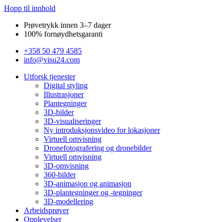
Hopp til innhold
Prøvetrykk innen 3–7 dager
100% fornøydhetsgaranti
+358 50 479 4585
info@visu24.com
Utforsk tjenester
Digital styling
Illustrasjoner
Plantegninger
3D-bilder
3D-visualiseringer
Ny introduksjonsvideo for lokasjoner
Virtuell omvisning
Dronefotografering og dronebilder
Virtuell omvisning
3D-omvisning
360-bilder
3D-animasjon og animasjon
3D-plantegninger og -tegninger
3D-modellering
Arbeidsprøver
Opplevelser