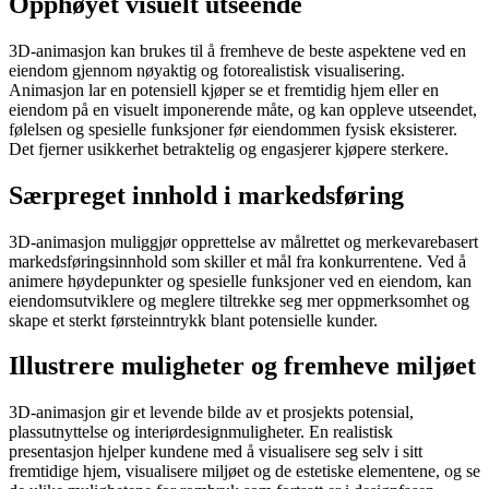
Opphøyet visuelt utseende
3D-animasjon kan brukes til å fremheve de beste aspektene ved en
eiendom gjennom nøyaktig og fotorealistisk visualisering.
Animasjon lar en potensiell kjøper se et fremtidig hjem eller en
eiendom på en visuelt imponerende måte, og kan oppleve utseendet,
følelsen og spesielle funksjoner før eiendommen fysisk eksisterer.
Det fjerner usikkerhet betraktelig og engasjerer kjøpere sterkere.
Særpreget innhold i markedsføring
3D-animasjon muliggjør opprettelse av målrettet og merkevarebasert
markedsføringsinnhold som skiller et mål fra konkurrentene. Ved å
animere høydepunkter og spesielle funksjoner ved en eiendom, kan
eiendomsutviklere og meglere tiltrekke seg mer oppmerksomhet og
skape et sterkt førsteinntrykk blant potensielle kunder.
Illustrere muligheter og fremheve miljøet
3D-animasjon gir et levende bilde av et prosjekts potensial,
plassutnyttelse og interiørdesignmuligheter. En realistisk
presentasjon hjelper kundene med å visualisere seg selv i sitt
fremtidige hjem, visualisere miljøet og de estetiske elementene, og se