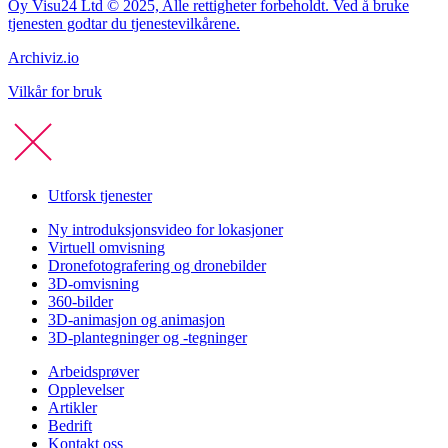
Oy Visu24 Ltd © 2025, Alle rettigheter forbeholdt. Ved å bruke
tjenesten godtar du tjenestevilkårene.
Archiviz.io
Vilkår for bruk
Utforsk tjenester
Ny introduksjonsvideo for lokasjoner
Virtuell omvisning
Dronefotografering og dronebilder
3D-omvisning
360-bilder
3D-animasjon og animasjon
3D-plantegninger og -tegninger
Arbeidsprøver
Opplevelser
Artikler
Bedrift
Kontakt oss