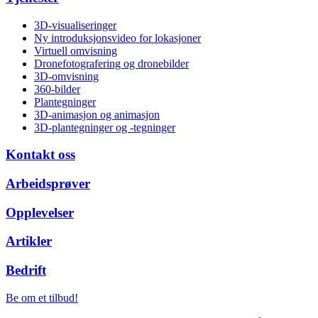
3D-visualiseringer
Ny introduksjonsvideo for lokasjoner
Virtuell omvisning
Dronefotografering og dronebilder
3D-omvisning
360-bilder
Plantegninger
3D-animasjon og animasjon
3D-plantegninger og -tegninger
Kontakt oss
Arbeidsprøver
Opplevelser
Artikler
Bedrift
Be om et tilbud!