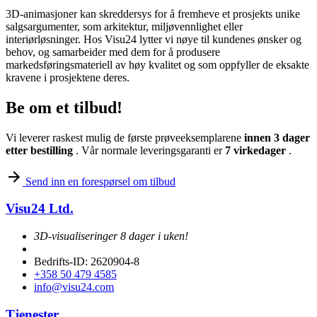
3D-animasjoner kan skreddersys for å fremheve et prosjekts unike
salgsargumenter, som arkitektur, miljøvennlighet eller
interiørløsninger. Hos Visu24 lytter vi nøye til kundenes ønsker og
behov, og samarbeider med dem for å produsere
markedsføringsmateriell av høy kvalitet og som oppfyller de eksakte
kravene i prosjektene deres.
Be om et tilbud!
Vi leverer raskest mulig de første prøveeksemplarene
innen 3 dager
etter bestilling
. Vår normale leveringsgaranti er
7 virkedager
.
Send inn en forespørsel om tilbud
Visu24 Ltd.
3D-visualiseringer 8 dager i uken!
Bedrifts-ID: 2620904-8
+358 50 479 4585
info@visu24.com
Tjenester