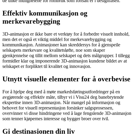
de ulike mulighetene for rombruk som fortsatt er i designfasen.
Effektiv kommunikasjon og
merkevarebygging
3D-animasjon er ikke bare et verktøy for å forbedre visuelt innhold,
men det er også et viktig middel for merkevarebygging og
kommunikasjon. Animasjoner kan skreddersys for å gjenspeile
selskapets merkevare og kvalitetsløfte, noe som skaper
gjenkjennelse og tillit mellom selskapet og dets målgrupper. I tillegg
formidler klar og imponerende 3D-animasjon kundene bildet av at
selskapet er forpliktet til kvalitet og innovasjon.
Utnytt visuelle elementer for å overbevise
For å hjelpe deg med å møte markedsføringsutfordringer på en
avgjørende og effektiv måte, tilbyr vi i Visu24 deg banebrytende
ekspertise innen 3D-animasjon. Når mangel på informasjon og
behovet for visuell representasjon forsinker salgsprosessen,
overvinner vi disse hindringene ved å lage fengslende 3D-animasjon
som tenner kjøpernes interesse og bygger broer over tvil.
Gi destinasjonen din liv