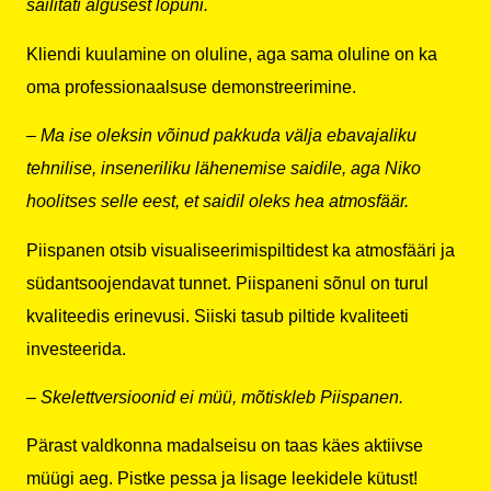
säilitati algusest lõpuni.
Kliendi kuulamine on oluline, aga sama oluline on ka
oma professionaalsuse demonstreerimine.
– Ma ise oleksin võinud pakkuda välja ebavajaliku
tehnilise, inseneriliku lähenemise saidile, aga Niko
hoolitses selle eest, et saidil oleks hea atmosfäär.
Piispanen otsib visualiseerimispiltidest ka atmosfääri ja
südantsoojendavat tunnet. Piispaneni sõnul on turul
kvaliteedis erinevusi. Siiski tasub piltide kvaliteeti
investeerida.
– Skelettversioonid ei müü, mõtiskleb Piispanen.
Pärast valdkonna madalseisu on taas käes aktiivse
müügi aeg. Pistke pessa ja lisage leekidele kütust!