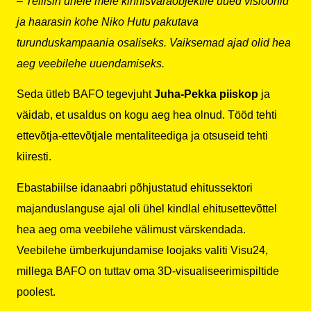
– Tellisin ühele meie kinnisvaraobjektile uued visioonid
ja haarasin kohe Niko Hutu pakutava
turunduskampaania osaliseks. Vaiksemad ajad olid hea
aeg veebilehe uuendamiseks.
Seda ütleb BAFO tegevjuht
Juha-Pekka piiskop
ja
väidab, et usaldus on kogu aeg hea olnud. Tööd tehti
ettevõtja-ettevõtjale mentaliteediga ja otsuseid tehti
kiiresti.
Ebastabiilse idanaabri põhjustatud ehitussektori
majanduslanguse ajal oli ühel kindlal ehitusettevõttel
hea aeg oma veebilehe välimust värskendada.
Veebilehe ümberkujundamise loojaks valiti Visu24,
millega BAFO on tuttav oma 3D-visualiseerimispiltide
poolest.