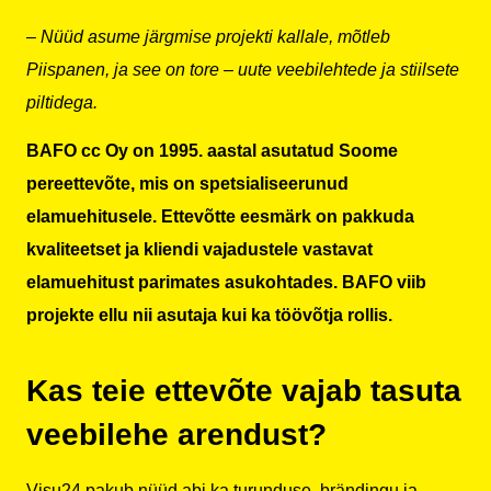
– Nüüd asume järgmise projekti kallale, mõtleb
Piispanen, ja see on tore – uute veebilehtede ja stiilsete
piltidega.
BAFO cc Oy on 1995. aastal asutatud Soome
pereettevõte, mis on spetsialiseerunud
elamuehitusele. Ettevõtte eesmärk on pakkuda
kvaliteetset ja kliendi vajadustele vastavat
elamuehitust parimates asukohtades. BAFO viib
projekte ellu nii asutaja kui ka töövõtja rollis.
Kas teie ettevõte vajab tasuta
veebilehe arendust?
Visu24 pakub nüüd abi ka turunduse, brändingu ja