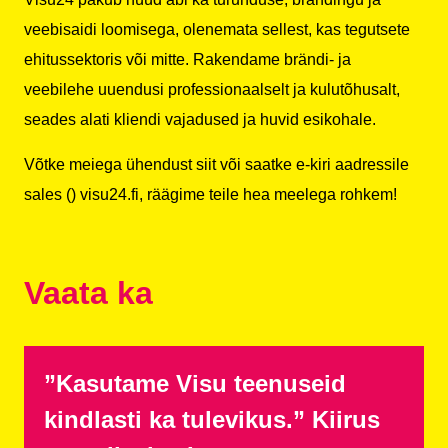
veebisaidi loomisega, olenemata sellest, kas tegutsete
ehitussektoris või mitte. Rakendame brändi- ja
veebilehe uuendusi professionaalselt ja kulutõhusalt,
seades alati kliendi vajadused ja huvid esikohale.
Võtke meiega ühendust
siit
või saatke e-kiri aadressile
sales () visu24.fi, räägime teile hea meelega rohkem!
Vaata ka
”Kasutame Visu teenuseid
kindlasti ka tulevikus.” Kiirus