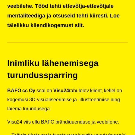
veebilehe. Tööd tehti ettevõtja-ettevõtjale
mentaliteediga ja otsuseid tehti kiiresti. Loe
täielikku kliendikogemust siit.
Inimliku lähenemisega
turundussparring
BAFO cc Oy
seal on
Visu24
rahulolev klient, kellel on
kogemusi 3D-visualiseerimise ja -illustreerimise ning
laiema turundusega.
Visu24 viis ellu BAFO brändiuuenduse ja veebilehe.