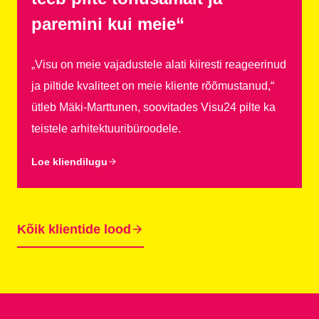
paremini kui meie“
„Visu on meie vajadustele alati kiiresti reageerinud
ja piltide kvaliteet on meie kliente rõõmustanud,“
ütleb Mäki-Marttunen, soovitades Visu24 pilte ka
teistele arhitektuuribüroodele.
Loe kliendilugu
Kõik klientide lood