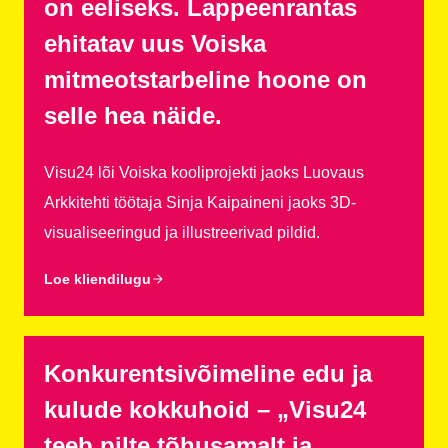
on eeliseks. Lappeenrantas
ehitatav uus Voiska
mitmeotstarbeline hoone on
selle hea näide.
Visu24 lõi Voiska kooliprojekti jaoks Luovaus
Arkkitehti töötaja Sinja Kaipaineni jaoks 3D-
visualiseeringud ja illustreerivad pildid.
Loe kliendilugu
Konkurentsivõimeline edu ja
kulude kokkuhoid – „Visu24
teeb pilte tõhusamalt ja