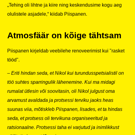
„Tehing oli lihtne ja kiire ning keskendusime kogu aeg
olulistele asjadele,“ kiidab Piispanen.
Atmosfäär on kõige tähtsam
Piispanen kirjeldab veebilehe renoveerimist kui "rasket
tööd".
– Eriti hindan seda, et Nikol kui turundusspetsialistil on
töö suhtes sparringulik lähenemine. Kui ma midagi
rumalat ütlesin või soovitasin, oli Nikol julgust oma
arvamust avaldada ja protsessi terviku jaoks heas
suunas viia, mõtiskleb Piispanen, lisades, et ta hindas
seda, et protsess oli tervikuna organiseeritud ja
ratsionaalne. Protsessi taha ei varjutud ja inimlikkust