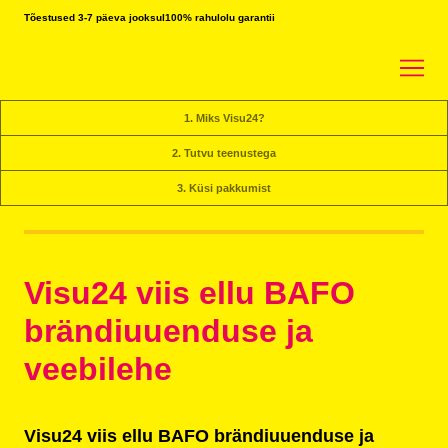
Tõestused 3-7 päeva jooksul
100% rahulolu garantii
1. Miks Visu24?
2. Tutvu teenustega
3. Küsi pakkumist
Visu24 viis ellu BAFO
brändiuuenduse ja
veebilehe
Visu24 viis ellu BAFO brändiuuenduse ja