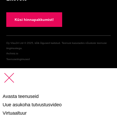
Küsi hinnapakkumist!
Oy Visu24 Ltd © 2025, kõik õigused kaitstud. Teenust kasutades nõustute teenuse
tingimustega.
Archiviz.io
Teenusetingimused
Avasta teenuseid
Uue asukoha tutvustusvideo
Virtuaaltuur