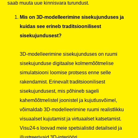
saab muuta uue kinnisvara turundust.
Mis on 3D-modelleerimine sisekujunduses ja
kuidas see erineb traditsioonilisest
sisekujundusest?
3D-modelleerimine sisekujunduses on ruumi
sisekujunduse digitaalse kolmemõõtmelise
simulatsiooni loomise protsess enne selle
rakendamist. Erinevalt traditsioonilisest
sisekujundusest, mis põhineb sageli
kahemõõtmelistel joonistel ja kujutlusvõimel,
võimaldab 3D-modelleerimine ruumi realistlikku
visuaalset kujutamist ja virtuaalset katsetamist.
Visu24-s loovad meie spetsialistid detailseid ja
illustreerivaid 3D-interjööri