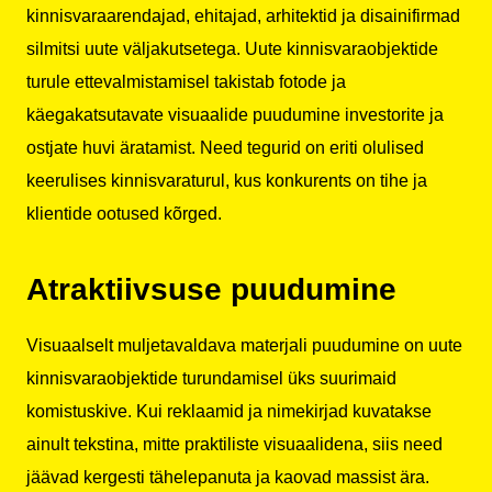
kinnisvaraarendajad, ehitajad, arhitektid ja disainifirmad
silmitsi uute väljakutsetega. Uute kinnisvaraobjektide
turule ettevalmistamisel takistab fotode ja
käegakatsutavate visuaalide puudumine investorite ja
ostjate huvi äratamist. Need tegurid on eriti olulised
keerulises kinnisvaraturul, kus konkurents on tihe ja
klientide ootused kõrged.
Atraktiivsuse puudumine
Visuaalselt muljetavaldava materjali puudumine on uute
kinnisvaraobjektide turundamisel üks suurimaid
komistuskive. Kui reklaamid ja nimekirjad kuvatakse
ainult tekstina, mitte praktiliste visuaalidena, siis need
jäävad kergesti tähelepanuta ja kaovad massist ära.