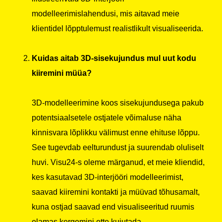
modelleerimislahendusi, mis aitavad meie
klientidel lõpptulemust realistlikult visualiseerida.
Kuidas aitab 3D-sisekujundus mul uut kodu
kiiremini müüa?
3D-modelleerimine koos sisekujundusega pakub
potentsiaalsetele ostjatele võimaluse näha
kinnisvara lõplikku välimust enne ehituse lõppu.
See tugevdab eelturundust ja suurendab oluliselt
huvi. Visu24-s oleme märganud, et meie kliendid,
kes kasutavad 3D-interjööri modelleerimist,
saavad kiiremini kontakti ja müüvad tõhusamalt,
kuna ostjad saavad end visualiseeritud ruumis
elamas kergemini ette kujutada.