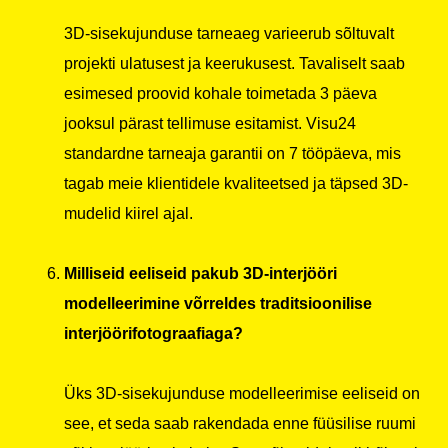
3D-sisekujunduse tarneaeg varieerub sõltuvalt
projekti ulatusest ja keerukusest. Tavaliselt saab
esimesed proovid kohale toimetada 3 päeva
jooksul pärast tellimuse esitamist. Visu24
standardne tarneaja garantii on 7 tööpäeva, mis
tagab meie klientidele kvaliteetsed ja täpsed 3D-
mudelid kiirel ajal.
Milliseid eeliseid pakub 3D-interjööri
modelleerimine võrreldes traditsioonilise
interjöörifotograafiaga?
Üks 3D-sisekujunduse modelleerimise eeliseid on
see, et seda saab rakendada enne füüsilise ruumi