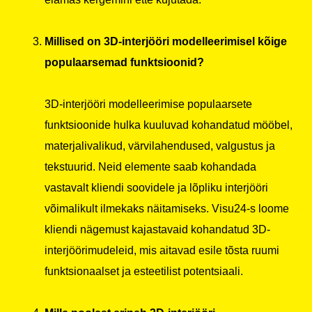
Millised on 3D-interjööri modelleerimisel kõige
populaarsemad funktsioonid?
3D-interjööri modelleerimise populaarsete
funktsioonide hulka kuuluvad kohandatud mööbel,
materjalivalikud, värvilahendused, valgustus ja
tekstuurid. Neid elemente saab kohandada
vastavalt kliendi soovidele ja lõpliku interjööri
võimalikult ilmekaks näitamiseks. Visu24-s loome
kliendi nägemust kajastavaid kohandatud 3D-
interjöörimudeleid, mis aitavad esile tõsta ruumi
funktsionaalset ja esteetilist potentsiaali.