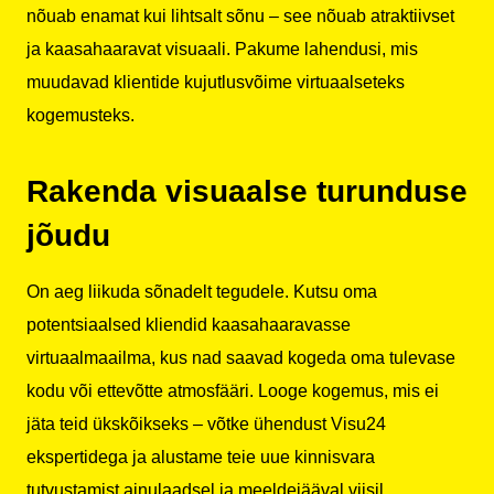
nõuab enamat kui lihtsalt sõnu – see nõuab atraktiivset
ja kaasahaaravat visuaali. Pakume lahendusi, mis
muudavad klientide kujutlusvõime virtuaalseteks
kogemusteks.
Rakenda visuaalse turunduse
jõudu
On aeg liikuda sõnadelt tegudele. Kutsu oma
potentsiaalsed kliendid kaasahaaravasse
virtuaalmaailma, kus nad saavad kogeda oma tulevase
kodu või ettevõtte atmosfääri. Looge kogemus, mis ei
jäta teid ükskõikseks – võtke ühendust Visu24
ekspertidega ja alustame teie uue kinnisvara
tutvustamist ainulaadsel ja meeldejääval viisil.