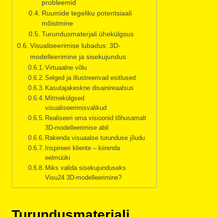
probleemid
Ruumide tegeliku potentsiaali
mõistmine
Turundusmaterjali ühekülgsus
Visualiseerimise lubadus: 3D-
modelleerimine ja sisekujundus
Virtuaalne võlu
Selged ja illustreerivad esitlused
Kasutajakeskne disainireaalsus
Mitmekülgsed
visualiseerimisvalikud
Realiseeri oma visioonid tõhusamalt
3D-modelleerimise abil
Rakenda visuaalse turunduse jõudu
Inspireeri kliente – kiirenda
eelmüüki
Miks valida sisekujunduseks
Visu24 3D-modelleerimine?
Turundusmaterjali