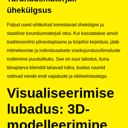
ühekülgsus
Paljud uued sihtkohad komistavad ühekülgse ja
staatilise turundusmaterjali otsa. Kui kasutatakse ainult
traditsioonilisi põrandaplaane ja tüüpilisi kirjeldusi, jääb
mitmekesiste ja individuaalsete sisekujundusvõimaluste
esitlemine puudulikuks. See on suur takistus, kuna
tänapäeva kliendid tahavad näha, kuidas ruumid
sobivad nende endi vajaduste ja stiilieelistustega.
Visualiseerimise
lubadus: 3D-
modelleerimine