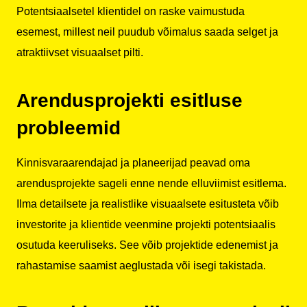
Potentsiaalsetel klientidel on raske vaimustuda
esemest, millest neil puudub võimalus saada selget ja
atraktiivset visuaalset pilti.
Arendusprojekti esitluse
probleemid
Kinnisvaraarendajad ja planeerijad peavad oma
arendusprojekte sageli enne nende elluviimist esitlema.
Ilma detailsete ja realistlike visuaalsete esitusteta võib
investorite ja klientide veenmine projekti potentsiaalis
osutuda keeruliseks. See võib projektide edenemist ja
rahastamise saamist aeglustada või isegi takistada.