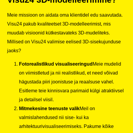
Meie missioon on aidata oma klientidel edu saavutada.
Visu24 pakub kvaliteetset 3D-modelleerimist, mis
muudab visioonid kütkestavateks 3D-mudeliteks.
Millised on Visu24 valimise eelised 3D-sisekujunduse
jaoks?
Fotorealistlikud visualiseeringud
Meie mudelid
on viimistletud ja nii realistlikud, et need võivad
hägustada piiri joonistuse ja reaalsuse vahel.
Esitleme teie kinnisvara parimaid külgi atraktiivsel
ja detailsel viisil.
Mitmekesine teenuste valik
Meil on
valmislahendused nii sise- kui ka
arhitektuurivisualiseerimiseks. Pakume kõike