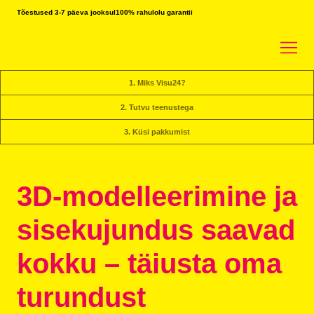
Tõestused 3-7 päeva jooksul
100% rahulolu garantii
1. Miks Visu24?
2. Tutvu teenustega
3. Küsi pakkumist
3D-modelleerimine ja
sisekujundus saavad
kokku – täiusta oma
turundust