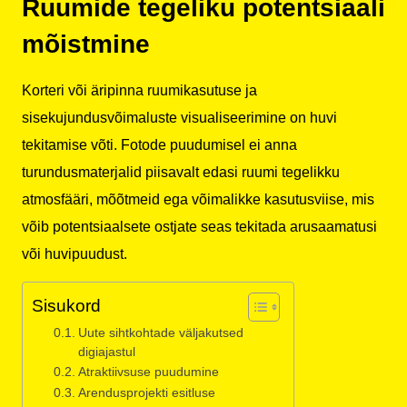
Ruumide tegeliku potentsiaali
mõistmine
Korteri või äripinna ruumikasutuse ja
sisekujundusvõimaluste visualiseerimine on huvi
tekitamise võti. Fotode puudumisel ei anna
turundusmaterjalid piisavalt edasi ruumi tegelikku
atmosfääri, mõõtmeid ega võimalikke kasutusviise, mis
võib potentsiaalsete ostjate seas tekitada arusaamatusi
või huvipuudust.
Sisukord
Uute sihtkohtade väljakutsed
digiajastul
Atraktiivsuse puudumine
Arendusprojekti esitluse