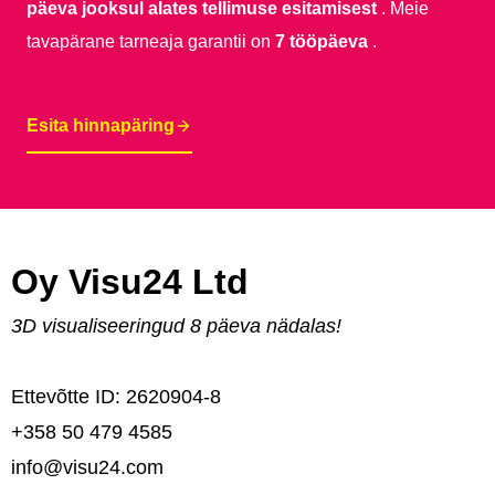
päeva jooksul alates tellimuse esitamisest
. Meie
tavapärane tarneaja garantii on
7 tööpäeva
.
Esita hinnapäring
Oy Visu24 Ltd
3D visualiseeringud 8 päeva nädalas!
Ettevõtte ID: 2620904-8
+358 50 479 4585
info@visu24.com