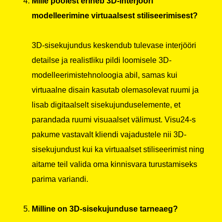
Mille poolest erineb 3D-interjööri
modelleerimine virtuaalsest stiliseerimisest?
3D-sisekujundus keskendub tulevase interjööri
detailse ja realistliku pildi loomisele 3D-
modelleerimistehnoloogia abil, samas kui
virtuaalne disain kasutab olemasolevat ruumi ja
lisab digitaalselt sisekujunduselemente, et
parandada ruumi visuaalset välimust. Visu24-s
pakume vastavalt kliendi vajadustele nii 3D-
sisekujundust kui ka virtuaalset stiliseerimist ning
aitame teil valida oma kinnisvara turustamiseks
parima variandi.
Milline on 3D-sisekujunduse tarneaeg?