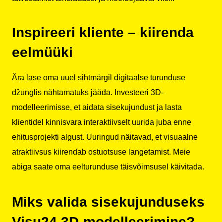
Inspireeri kliente – kiirenda
eelmüüki
Ära lase oma uuel sihtmärgil digitaalse turunduse
džunglis nähtamatuks jääda. Investeeri 3D-
modelleerimisse, et aidata sisekujundust ja lasta
klientidel kinnisvara interaktiivselt uurida juba enne
ehitusprojekti algust. Uuringud näitavad, et visuaalne
atraktiivsus kiirendab ostuotsuse langetamist. Meie
abiga saate oma eelturunduse täisvõimsusel käivitada.
Miks valida sisekujunduseks
Visu24 3D-modelleerimine?