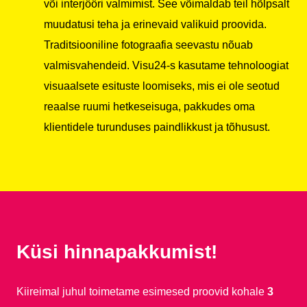
või interjööri valmimist. See võimaldab teil hõlpsalt
muudatusi teha ja erinevaid valikuid proovida.
Traditsiooniline fotograafia seevastu nõuab
valmisvahendeid. Visu24-s kasutame tehnoloogiat
visuaalsete esituste loomiseks, mis ei ole seotud
reaalse ruumi hetkeseisuga, pakkudes oma
klientidele turunduses paindlikkust ja tõhusust.
Küsi hinnapakkumist!
Kiireimal juhul toimetame esimesed proovid kohale
3