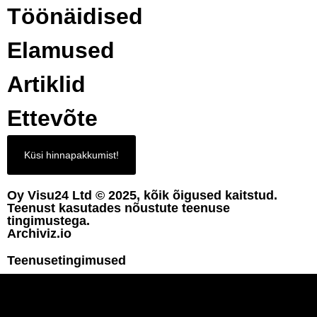
Töönäidised
Elamused
Artiklid
Ettevõte
Küsi hinnapakkumist!
Oy Visu24 Ltd © 2025, kõik õigused kaitstud.
Teenust kasutades nõustute teenuse
tingimustega.
Archiviz.io
Teenusetingimused