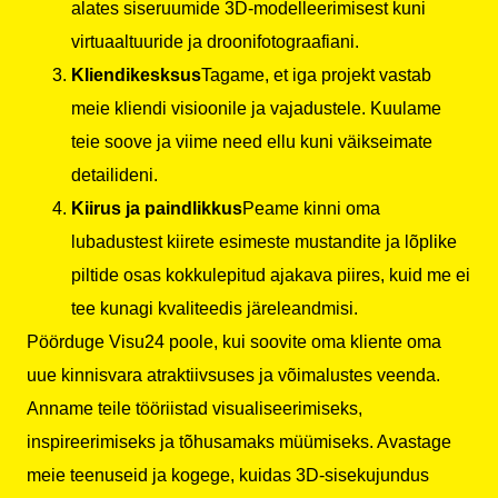
alates siseruumide 3D-modelleerimisest kuni
virtuaaltuuride ja droonifotograafiani.
Kliendikesksus
Tagame, et iga projekt vastab
meie kliendi visioonile ja vajadustele. Kuulame
teie soove ja viime need ellu kuni väikseimate
detailideni.
Kiirus ja paindlikkus
Peame kinni oma
lubadustest kiirete esimeste mustandite ja lõplike
piltide osas kokkulepitud ajakava piires, kuid me ei
tee kunagi kvaliteedis järeleandmisi.
Pöörduge Visu24 poole, kui soovite oma kliente oma
uue kinnisvara atraktiivsuses ja võimalustes veenda.
Anname teile tööriistad visualiseerimiseks,
inspireerimiseks ja tõhusamaks müümiseks. Avastage
meie teenuseid ja kogege, kuidas 3D-sisekujundus